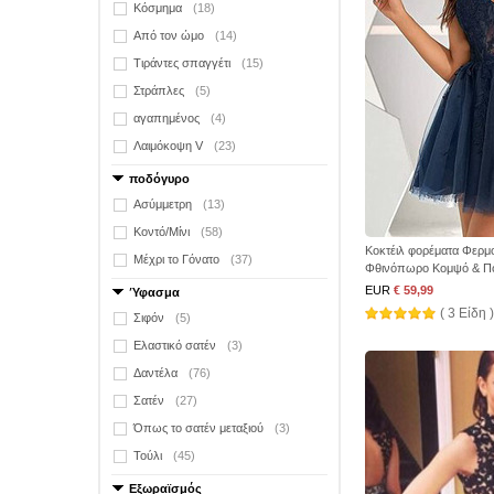
Κόσμημα
(18)
Από τον ώμο
(14)
Τιράντες σπαγγέτι
(15)
Στράπλες
(5)
αγαπημένος
(4)
Λαιμόκοψη V
(23)
ποδόγυρο
Ασύμμετρη
(13)
Κοντό/Μίνι
(58)
Κοκτέιλ φορέματα Φερ
Μέχρι το Γόνατο
(37)
Φθινόπωρο Κομψό & Πο
Δαντέλα
EUR
€ 59,99
Ύφασμα
( 3 Είδη )
Σιφόν
(5)
Ελαστικό σατέν
(3)
Δαντέλα
(76)
Σατέν
(27)
Όπως το σατέν μεταξιού
(3)
Τούλι
(45)
Εξωραϊσμός