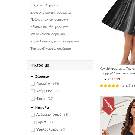
Σέξι κοκτέιλ φορέματα
Στράπλες κοκτέιλ φορέματα
Πούλιες κοκτέιλ φορέματα
Κόκκινο κοκτέιλ φορέματα
Μπλε κοκτέιλ φορέματα
Κοραλλιογενείς κοκτέιλ φορέματα
Τυρκουάζ κοκτέιλ φορέματα
Φίλτρο με
Κοκτέιλ φορέματα Τονισ
Γραμμή Α Σατέν Από το
Σιλουέτα
EUR
€ 110,33
Γραμμή Α
(64)
( 2 Είδη )
Ασύμμετρη
(13)
Θήκη
(20)
Ντεκολτέ
Ασύμμετρη λαιμό
(3)
βάρκα
(14)
Υψηλός λαιμός
(4)