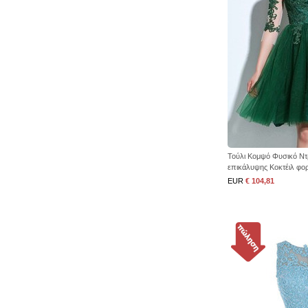
Τούλι Κομψό Φυσικό Ντ
επικάλυψης Κοκτέιλ φο
EUR
€ 104,81