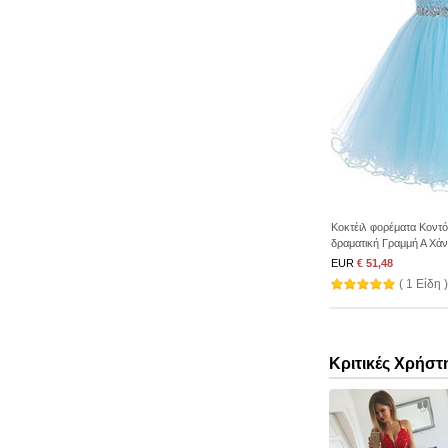
Κοκτέιλ φορέματα Κοντό
δραματική Γραμμή Α Χάν
EUR
€ 51,48
( 1 Είδη )
Κριτικές Χρήστ