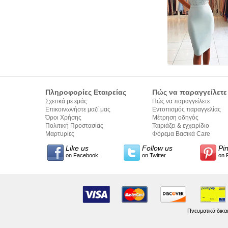
Πληροφορίες Εταιρείας
Πώς να παραγγείλετε
Σχετικά με εμάς
Πώς να παραγγείλετε
Επικοινωνήστε μαζί μας
Εντοπισμός παραγγελίας
Όροι Χρήσης
Μέτρηση οδηγός
Πολιτική Προστασίας
Ταιριάζει & εγχειρίδιο
Προσωπικών Δεδομένων
Μαρτυρίες
σύνταξης κειμένων
Φόρεμα Βασικά Care
Like us
Follow us
Pi
on Facebook
on Twitter
on 
Πνευματικά δικα