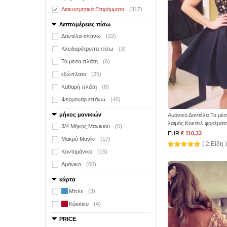
Διακοσμητικά Επιράμματα
(317)
Λεπτομέρειες πίσω
Δαντέλα-επάνω
(22)
Κλειδαρότρυπα πίσω
(3)
Τα μέσα πλάτη
(6)
εξώπλατο
(25)
Καθαρή πλάτη
(8)
Φερμουάρ επάνω
(46)
μήκος μανικιών
Αμάνικο Δαντέλα Τα μέ
λαιμός Κοκτέιλ φορέματ
3/4 Μήκος Μανικιού
(6)
EUR
€ 110,33
Μακρύ Μανίκι
(17)
( 2 Είδη )
Κοντομάνικο
(15)
Αμάνικο
(60)
κάρτα
Μπλε
(3)
Κόκκινο
(4)
PRICE