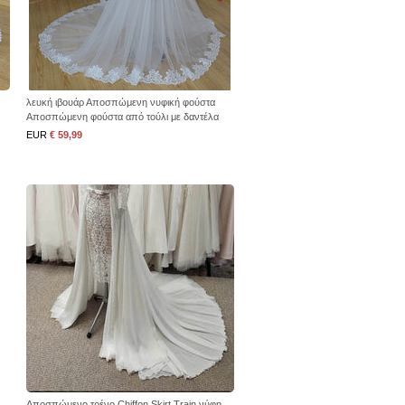
λευκή ιβουάρ Αποσπώμενη νυφική φούστα
Αποσπώμενη φούστα από τούλι με δαντέλα
Νυφική φούστα από τούλι προσαρμοσμένο
EUR
€ 59,99
μέγεθος
Αποσπώμενο τρένο Chiffon Skirt Train νύφη