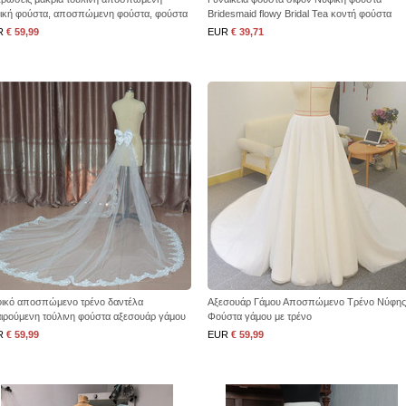
ική φούστα, αποσπώμενη φούστα, φούστα
Bridesmaid flowy Bridal Tea κοντή φούστα
l gown, Μακριά φούστα τρένου, Νυφική
γάμου 68cm
R
€ 59,99
EUR
€ 39,71
στα
ικό αποσπώμενο τρένο δαντέλα
Αξεσουάρ Γάμου Αποσπώμενο Τρένο Νύφης
ιρούμενη τούλινη φούστα αξεσουάρ γάμου
Φούστα γάμου με τρένο
οφόρι
R
€ 59,99
EUR
€ 59,99