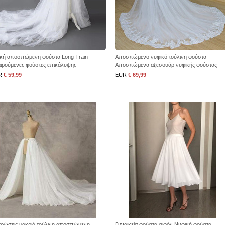
κή αποσπώμενη φούστα Long Train
Αποσπώμενο νυφικό τούλινη φούστα
ιρούμενες φούστες επικάλυψης
Αποσπώμενα αξεσουάρ νυφικής φούστας
σαρμογή τούλινων φούστες
προσαρμοσμένου μεγέθους
R
€ 59,99
EUR
€ 69,99
τρώσεις μακριά τούλινη αποσπώμενη
Γυναικεία φούστα σιφόν Νυφική φούστα