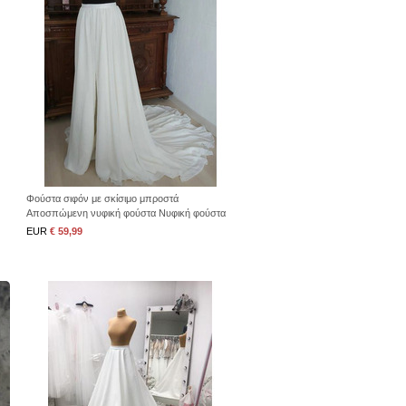
Φούστα σιφόν με σκίσιμο μπροστά
Αποσπώμενη νυφική φούστα Νυφική φούστα
EUR
€ 59,99