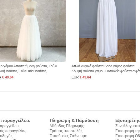
νο γάμου Αποσπώμενη φούστα, Τούλι
Απλό νυφικό φούστα Boho γάμος φούστα
ική φούστα, Τούλι midi φούστα,
Κομψή φούστα γάμου Γυναικεία φούστα σιφό
σαρμοσμένη φούστα, Νυφική ξεχωριστή,
R
€ 49,64
EUR
€ 49,64
 παραγγείλετε
Πληρωμή & Παράδοση
Εξυπηρέτη
αραγγείλετε
Μέθοδος Πληρωμής
Συναλλαγματικ
ός παραγγελίας
Τρόπος αποστολής
Επιστροφή της
 οδηγός
Τοποθεσίες Στέλνουμε
Επιστροφή Οδ