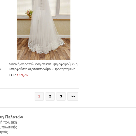
Νυφική αποσπώμενη επικάλυψη αφαιρούμενη
ν
υπερφούστα Αξεσουάρ γάμου Προσαρτημένη
επικάλυψη κατά παραγγελία
EUR
€ 59,76
1
2
3
>>
ση Πελατών
ή πολιτική
 πολιτικής
ηγός