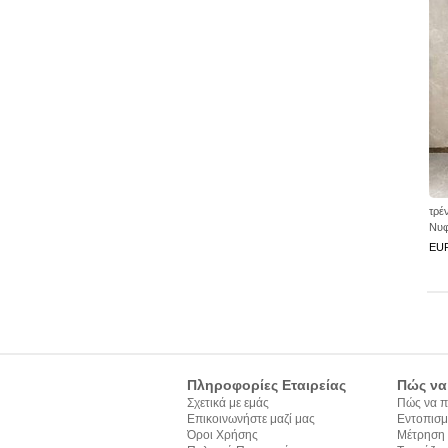
τρέ
Νυφ
Προ
EU
Πληροφορίες Εταιρείας
Πώς να
Σχετικά με εμάς
Πώς να π
Επικοινωνήστε μαζί μας
Εντοπισμ
Όροι Χρήσης
Μέτρηση