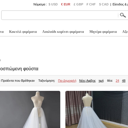
Νόμισμα :
$ USD
€ EUR
£ GBP
₣ CHF
$ CAD
|
Είσοδος &
τα
Κοκτέιλ φορέματα
Λουλούδι κορίτσι φορέματα
Μητέρα φορέματα
Αξε
α
οσπώμενη φούστα
8 Προϊόντα που Βρέθηκαν
Ταξινόμηση:
Πιο Δημοφιλή
Νέες Αφίξεις
τιμή
θέα:
24
48