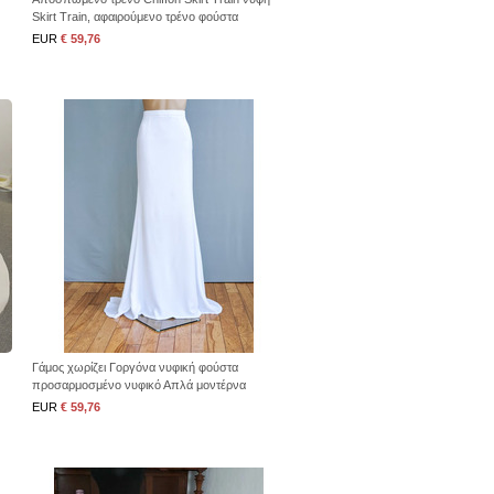
Skirt Train, αφαιρούμενο τρένο φούστα
προσαρμοσμένο μέγεθος
EUR
€ 59,76
Γάμος χωρίζει Γοργόνα νυφική φούστα
προσαρμοσμένο νυφικό Απλά μοντέρνα
χωρίσματα γάμου
EUR
€ 59,76