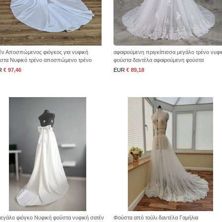
έν Αποσπώμενος φιόγκος για νυφική
αφαιρούμενη πριγκίπισσα μεγάλο τρένο νυφι
στα Νυφικό τρένο αποσπώμενο τρένο
φούστα δαντέλα αφαιρούμενη φούστα
γκο
αξεσουάρ γάμου προσαρμοσμένου μεγέθους
R
€ 97,46
EUR
€ 89,18
μεγάλο φιόγκο Νυφική φούστα νυφική σατέν
Φούστα από τούλι δαντέλα Γαμήλια