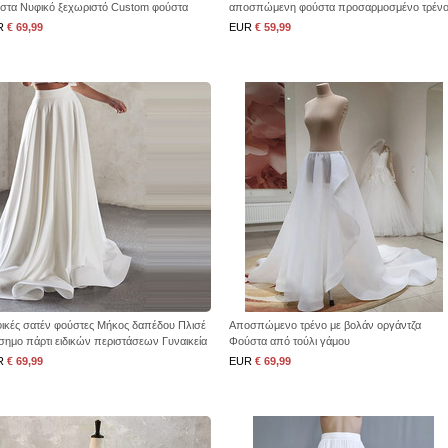
στα Νυφικό ξεχωριστό Custom φούστα
αποσπώμενη φούστα προσαρμοσμένο τρέν
αποσπώμενο τρένο
R
€ 69,99
EUR
€ 59,99
ικές σατέν φούστες Μήκος δαπέδου Πλισέ
Αποσπώμενο τρένο με βολάν οργάντζα
σημο πάρτι ειδικών περιστάσεων Γυναικεία
Φούστα από τούλι γάμου
στα γάμου Νυφική φούστα τρένο
R
€ 69,99
EUR
€ 69,99