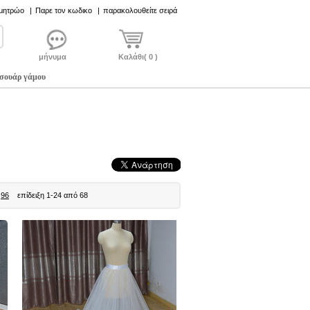
 μητρώο
|
Παρε τον κωδικο
|
παρακολουθείτε σειρά
μήνυμα
Καλάθι( 0 )
σουάρ γάμου
96
επίδειξη 1-24 από 68