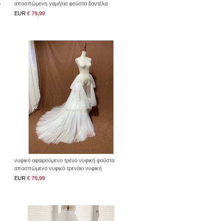
ο
αποσπώμενη γαμήλια φούστα δαντέλα
αποσπώμενη φούστα
EUR
€ 79,99
νυφικό αφαιρούμενο τρένο νυφική φούστα
αποσπώμενο νυφικό τρενάκι νυφική
υπερφούστα τρένο από τούλι
EUR
€ 79,99