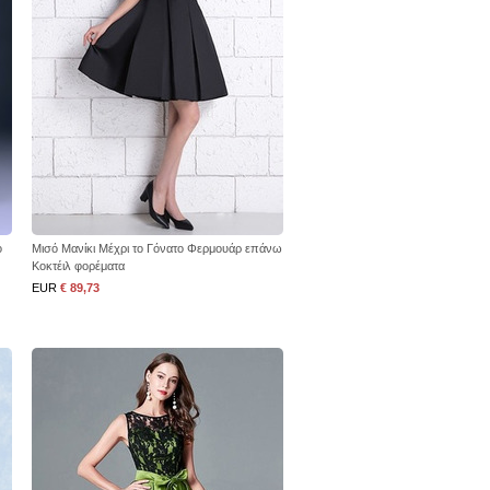
ο
Μισό Μανίκι Μέχρι το Γόνατο Φερμουάρ επάνω
Κοκτέιλ φορέματα
EUR
€ 89,73