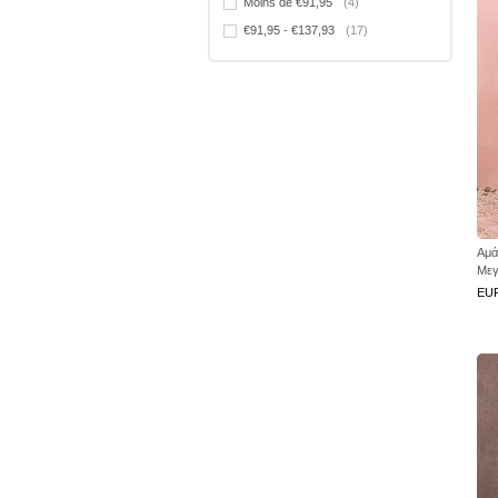
Moins de €91,95
(4)
€91,95 - €137,93
(17)
Αμά
Μεγ
EU