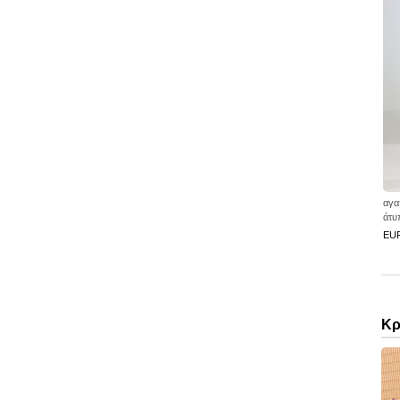
αγα
άτυ
EU
Κρ