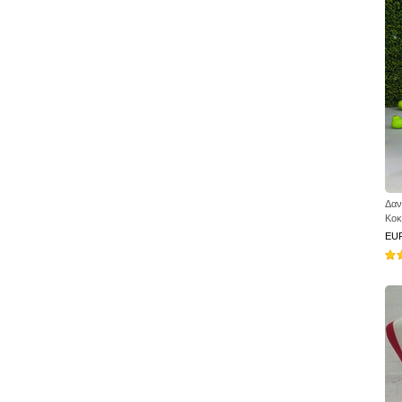
Δαν
Κοκ
EU