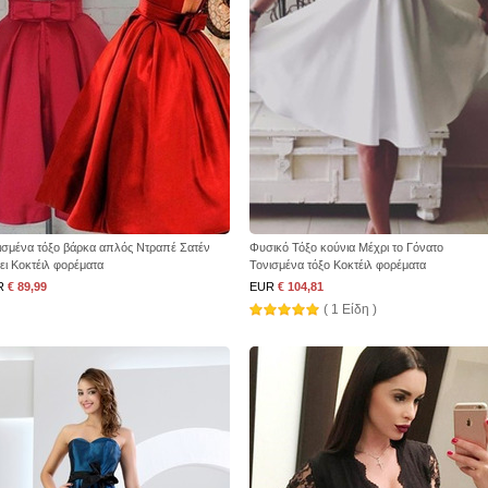
ισμένα τόξο βάρκα απλός Ντραπέ Σατέν
Φυσικό Τόξο κούνια Μέχρι το Γόνατο
ει Κοκτέιλ φορέματα
Τονισμένα τόξο Κοκτέιλ φορέματα
R
€ 89,99
EUR
€ 104,81
( 1 Είδη )