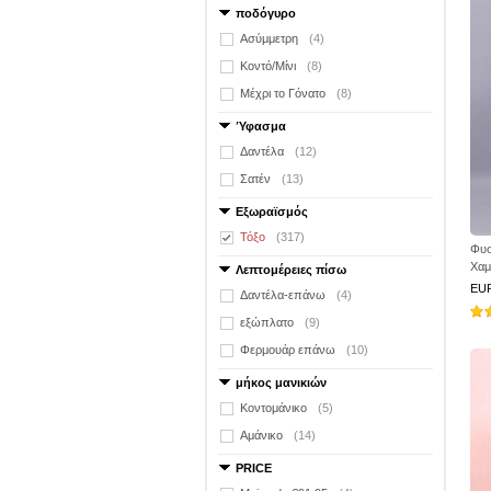
ποδόγυρο
Ασύμμετρη
(4)
Κοντό/Μίνι
(8)
Μέχρι το Γόνατο
(8)
Ύφασμα
Δαντέλα
(12)
Σατέν
(13)
Εξωραϊσμός
Τόξο
(317)
Φυσ
Χαμ
Λεπτομέρειες πίσω
EU
Δαντέλα-επάνω
(4)
εξώπλατο
(9)
Φερμουάρ επάνω
(10)
μήκος μανικιών
Κοντομάνικο
(5)
Αμάνικο
(14)
PRICE