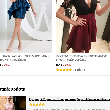
πημένος Χάνει εξώπλατο Φυσικό Ταφτάς
Λαιμόκοψη V Κοντό Σατέν Τόξο Φερμουάρ
πος Κοκτέιλ φορέματα
επάνω Κοκτέιλ φορέματα
R
€ 79,07
EUR
€ 99,30
( 1 Είδη )
ιτικές Χρήστη
Γραμμή Α Ρομαντικό Το μήκος τσάι βάρκα Φθινόπωρο Κοκτέ
Το φόρεμα μοιάζει ακριβώς με την εικόνα, είμαι πολύ χαρούμενος, ε