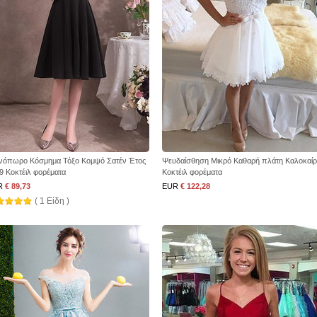
νόπωρο Κόσμημα Τόξο Κομψό Σατέν Έτος
Ψευδαίσθηση Μικρό Καθαρή πλάτη Καλοκαίρ
9 Κοκτέιλ φορέματα
Κοκτέιλ φορέματα
R
€ 89,73
EUR
€ 122,28
( 1 Είδη )