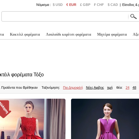
Νόμισμα :
$ USD
€ EUR
£ GBP
₣ CHF
$ CAD
|
Είσοδος &
τα
Κοκτέιλ φορέματα
Λουλούδι κορίτσι φορέματα
Μητέρα φορέματα
Αξε
κτέιλ φορέματα Τόξο
1 Προϊόντα που Βρέθηκαν
Ταξινόμηση:
Πιο Δημοφιλή
Νέες Αφίξεις
τιμή
θέα:
24
48