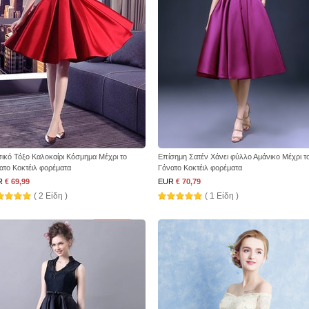
ικό Τόξο Καλοκαίρι Κόσμημα Μέχρι το
Επίσημη Σατέν Χάνει φύλλο Αμάνικο Μέχρι τ
ατο Κοκτέιλ φορέματα
Γόνατο Κοκτέιλ φορέματα
R
€ 69,99
EUR
€ 70,79
( 2 Είδη )
( 1 Είδη )