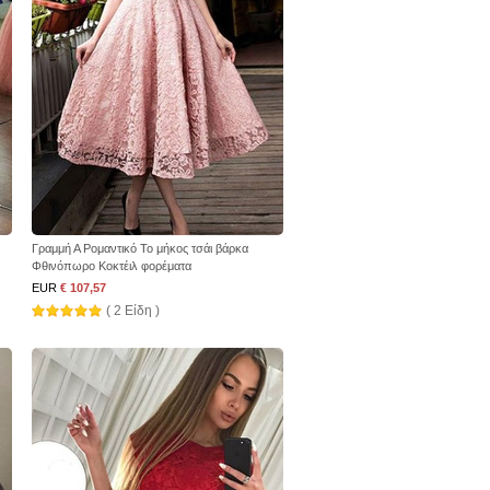
Γραμμή Α Ρομαντικό Το μήκος τσάι βάρκα
Φθινόπωρο Κοκτέιλ φορέματα
EUR
€ 107,57
( 2 Είδη )