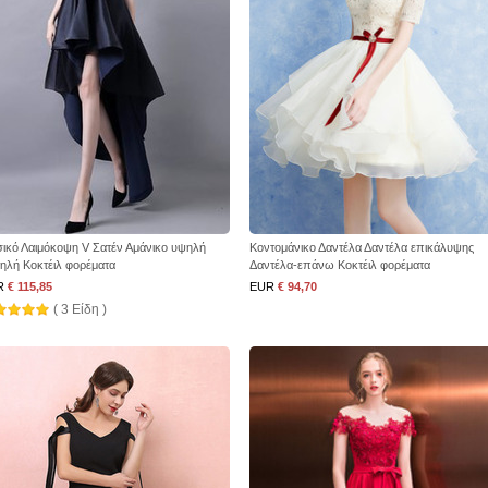
ικό Λαιμόκοψη V Σατέν Αμάνικο υψηλή
Κοντομάνικο Δαντέλα Δαντέλα επικάλυψης
ηλή Κοκτέιλ φορέματα
Δαντέλα-επάνω Κοκτέιλ φορέματα
R
€ 115,85
EUR
€ 94,70
( 3 Είδη )