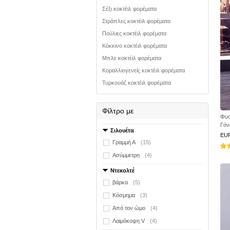
Σέξι κοκτέιλ φορέματα
Στράπλες κοκτέιλ φορέματα
Πούλιες κοκτέιλ φορέματα
Κόκκινο κοκτέιλ φορέματα
Μπλε κοκτέιλ φορέματα
Κοραλλιογενείς κοκτέιλ φορέματα
Τυρκουάζ κοκτέιλ φορέματα
Φίλτρο με
Φυσ
Γόν
Σιλουέτα
EU
Γραμμή Α
(15)
Ασύμμετρη
(4)
Ντεκολτέ
βάρκα
(5)
Κόσμημα
(3)
Από τον ώμο
(4)
Λαιμόκοψη V
(4)