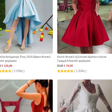
τέλα Ασύμμετρη Έτος 2019 βάρκα Φυσικό
Κοντό Φυσικό εξώπλατο Αμάνικο κούνια
τέιλ φορέματα
Γραμμή Α Κοκτέιλ φορέματα
R
€ 126,88
EUR
€ 79,99
( 1 Είδη )
( 1 Είδη )