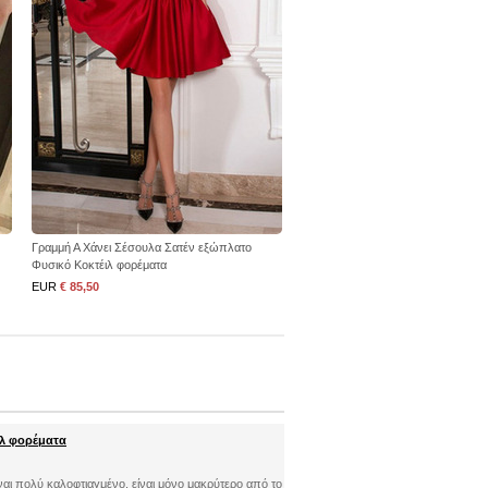
Γραμμή Α Χάνει Σέσουλα Σατέν εξώπλατο
Φυσικό Κοκτέιλ φορέματα
EUR
€ 85,50
ιλ φορέματα
ίναι πολύ καλοφτιαγμένο, είναι μόνο μακρύτερο από το