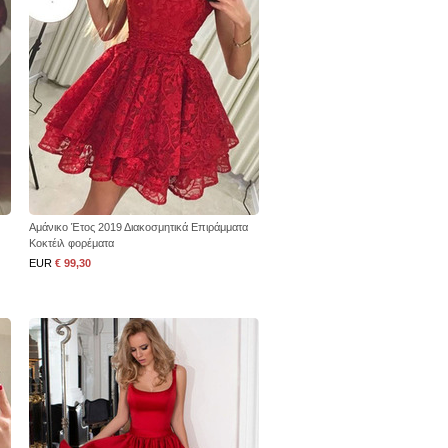
Αμάνικο Έτος 2019 Διακοσμητικά Επιράμματα
Κοκτέιλ φορέματα
EUR
€ 99,30