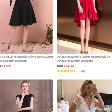
νικο απλός Φερμουάρ επάνω Τόξο Μεγάλα
Ασύμμετρη Δαντέλα υψηλή Χαμηλή Αμάνικο
έθη Κοκτέιλ φορέματα
Ασύμμετρη Κοκτέιλ φορέματα
R
€ 97,46
EUR
€ 107,57
( 1 Είδη )