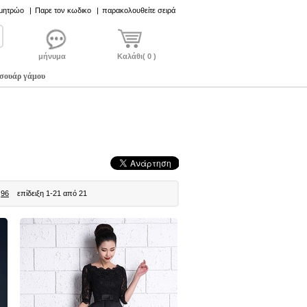
 μητρώο
|
Παρε τον κωδικο
|
παρακολουθείτε σειρά
μήνυμα
Καλάθι( 0 )
σουάρ γάμου
96
επίδειξη 1-21 από 21