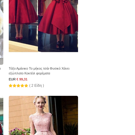
ι
Τόξο Αμάνικο Το μήκος τσάι Φυσικό Χάνει
εξώπλατο Κοκτέιλ φορέματα
EUR
€ 99,31
( 2 Είδη )