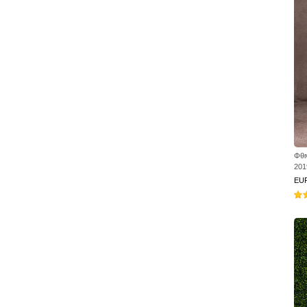
Φθι
201
EU