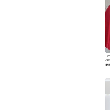
Τον
Χάν
EU