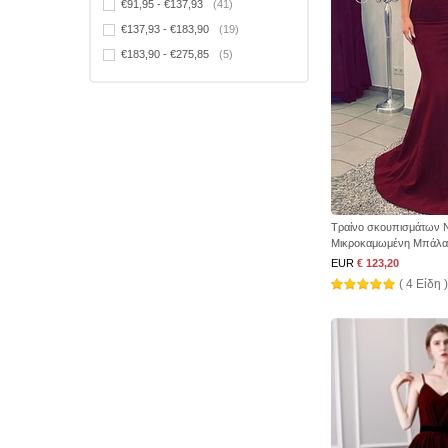
€91,95 - €137,93
(41)
€137,93 - €183,90
(19)
€183,90 - €275,85
(5)
Τραίνο σκουπισμάτων 
Μικροκαμωμένη Μπάλα
EUR
€ 123,20
( 4 Είδη )