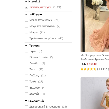
Ντεκολτέ
Τιράντες σπαγγέτι
(1024)
ποδόγυρο
Μήκος πατωμάτων
(21)
Μέχρι τον αστράγαλο
(7)
Μακρύ
(41)
Τραίνο σκουπισμάτων
(45)
Ύφασμα
Σιφόν
(8)
Μπάλα φορέματα Φυσι
Ελαστικό σατέν
(5)
Τούλι Χάνει Αμάνικο Δα
Δαντέλα
(9)
EUR
€ 161,82
( 1 Είδη )
Σατέν
(11)
Πούλιες
(11)
Τούλι
(27)
Βελούδο
(4)
Σπαντέξ
(4)
Εξωραϊσμός
Διακοσμητικά Επιράμματα
(18)