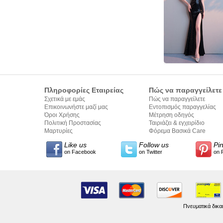
Πληροφορίες Εταιρείας
Πώς να παραγγείλετε
Σχετικά με εμάς
Πώς να παραγγείλετε
Επικοινωνήστε μαζί μας
Εντοπισμός παραγγελίας
Όροι Χρήσης
Μέτρηση οδηγός
Πολιτική Προστασίας
Ταιριάζει & εγχειρίδιο
Προσωπικών Δεδομένων
Μαρτυρίες
σύνταξης κειμένων
Φόρεμα Βασικά Care
Like us
Follow us
Pi
on Facebook
on Twitter
on 
Πνευματικά δικα