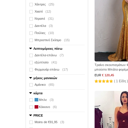
Χάντρες
(25)
Χιαστί
(12)
Ντραπέ
(31)
Δαντέλα
(3)
Πούλιες
(10)
Μπροστινό Σκίσιμο
(15)
Λεπτομέρειες πίσω
Δαντέλα-επάνω
(7)
εξώπλατο
(41)
Τραίνο σκουπισμάτων Φ
Φερμουάρ επάνω
(17)
μπούστο Μπάλα φορέμ
EUR
€ 120,45
μήκος μανικιών
( 1 Είδη )
Αμάνικο
(65)
κάρτα
Μπλε
(3)
Κόκκινο
(6)
PRICE
Moins de €91,95
(3)