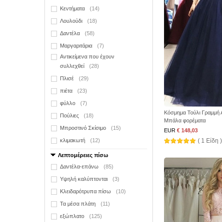
Κεντήματα
(14)
Λουλούδι
(18)
Δαντέλα
(58)
Μαργαριτάρια
(7)
Αντικείμενα που έχουν
συλλεχθεί
(28)
Πλισέ
(29)
πιέτα
(23)
φύλλο
(7)
Κόσμημα Τούλι Γραμμή 
Πούλιες
(18)
Μπάλα φορέματα
Μπροστινό Σκίσιμο
(15)
EUR
€ 148,03
κλιμακωτή
(12)
( 1 Είδη )
Λεπτομέρειες πίσω
Δαντέλα-επάνω
(85)
Υψηλή καλύπτονται
(3)
Κλειδαρότρυπα πίσω
(10)
Τα μέσα πλάτη
(11)
εξώπλατο
(125)