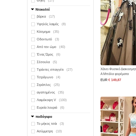
Θήκη
(17)
Ντεκολτέ
βάρκα
(17)
Υψηλός λαιμός
(8)
Κόσμημα
(35)
Οδοντωτό
(3)
Από τον ώμο
(40)
Ένας Ώμος
(6)
Σέσουλα
(5)
Χάνει Φυσικό Διακοσμη
Τιράντες σπαγγέτι
(27)
Α Μπάλα φορέματα
Τετράγωνο
(4)
EUR
€ 149,87
Στράπλες
(25)
αγαπημένος
(35)
Λαιμόκοψη V
(100)
Ευρεία λουριά
(6)
ποδόγυρο
Το μήκος τσάι
(3)
Ασύμμετρη
(10)