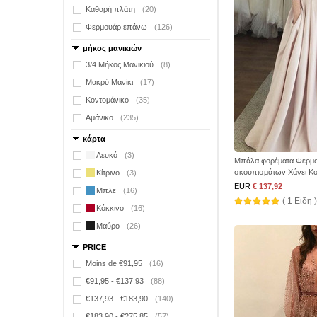
Καθαρή πλάτη
(20)
Φερμουάρ επάνω
(126)
μήκος μανικιών
3/4 Μήκος Μανικιού
(8)
Μακρύ Μανίκι
(17)
Κοντομάνικο
(35)
Αμάνικο
(235)
κάρτα
Λευκό
(3)
Μπάλα φορέματα Φερμο
σκουπισμάτων Χάνει Κ
Κίτρινο
(3)
EUR
€ 137,92
Μπλε
(16)
( 1 Είδη )
Κόκκινο
(16)
Μαύρο
(26)
PRICE
Moins de €91,95
(16)
€91,95 - €137,93
(88)
€137,93 - €183,90
(140)
€183,90 - €275,85
(57)