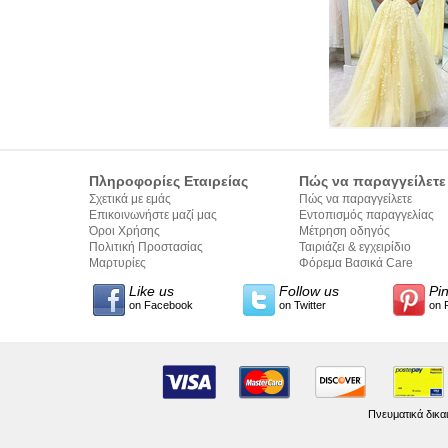
Πληροφορίες Εταιρείας
Πώς να παραγγείλετε
Σχετικά με εμάς
Πώς να παραγγείλετε
Επικοινωνήστε μαζί μας
Εντοπισμός παραγγελίας
Όροι Χρήσης
Μέτρηση οδηγός
Πολιτική Προστασίας
Ταιριάζει & εγχειρίδιο
Προσωπικών Δεδομένων
Μαρτυρίες
σύνταξης κειμένων
Φόρεμα Βασικά Care
Like us
Follow us
Pi
on Facebook
on Twitter
on 
Πνευματικά δικα