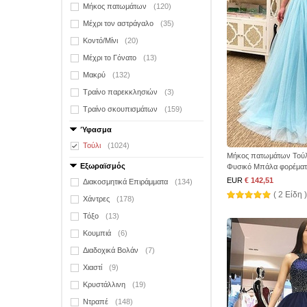
Μήκος πατωμάτων
(120)
Μέχρι τον αστράγαλο
(35)
Κοντό/Μίνι
(20)
Μέχρι το Γόνατο
(13)
Μακρύ
(132)
Τραίνο παρεκκλησιών
(3)
Τραίνο σκουπισμάτων
(159)
Ύφασμα
Τούλι
(1024)
Μήκος πατωμάτων Τούλι
Εξωραϊσμός
Φυσικό Μπάλα φορέμα
EUR
€ 142,51
Διακοσμητικά Επιράμματα
(134)
( 2 Είδη )
Χάντρες
(178)
Τόξο
(13)
Κουμπιά
(6)
Διαδοχικά Βολάν
(7)
Χιαστί
(9)
Κρυστάλλινη
(19)
Ντραπέ
(148)