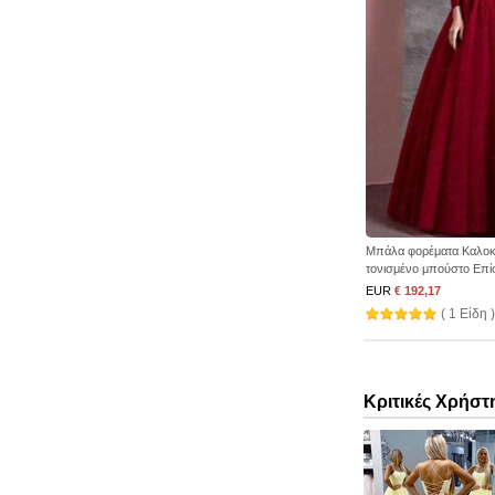
Μπάλα φορέματα Καλοκ
τονισμένο μπούστο Επί
EUR
€ 192,17
( 1 Είδη )
Κριτικές Χρήστ