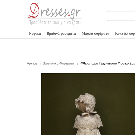
Νυφικά
Βραδινά φορέματα
Μπάλα φορέματα
Κοκτέιλ φο
Αρχική
Βαπτιστικά Φορέματα
Φθινόπωρο Πριγκίπισσα Φυσικό Σατ