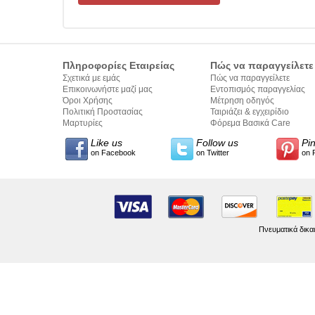
Πληροφορίες Εταιρείας
Πώς να παραγγείλετε
Σχετικά με εμάς
Πώς να παραγγείλετε
Επικοινωνήστε μαζί μας
Εντοπισμός παραγγελίας
Όροι Χρήσης
Μέτρηση οδηγός
Πολιτική Προστασίας
Ταιριάζει & εγχειρίδιο
Προσωπικών Δεδομένων
Μαρτυρίες
σύνταξης κειμένων
Φόρεμα Βασικά Care
Like us
Follow us
Pi
on Facebook
on Twitter
on 
Πνευματικά δικα