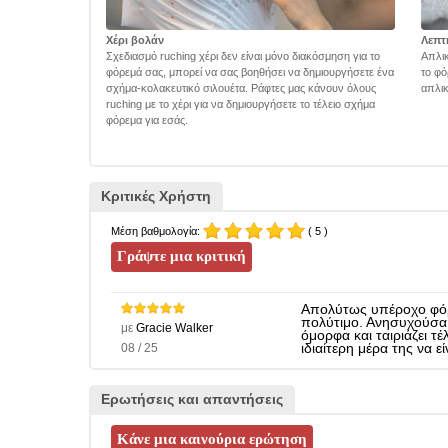
Χέρι βολάν
Λεπτ
Σχεδιασμό ruching χέρι δεν είναι μόνο διακόσμηση για το
Απλικ
φόρεμά σας, μπορεί να σας βοηθήσει να δημιουργήσετε ένα
το φό
σχήμα-κολακευτικό σιλουέτα. Ράφτες μας κάνουν όλους
απλικ
ruching με το χέρι για να δημιουργήσετε το τέλειο σχήμα
φόρεμα για εσάς.
Κριτικές Χρήστη
Μέση βαθμολογία:
( 5 )
Απολύτως υπέροχο φόρε
πολύτιμο. Ανησυχούσα 
με
Gracie Walker
όμορφα και ταιριάζει τ
08 / 25
ιδιαίτερη μέρα της να εί
Ερωτήσεις και απαντήσεις