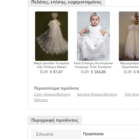
Πελάτες, επίσης, ευχαριστημένος
Μικρό Δαντέλα Τονισμένα
Χάνει Επίσημη Κοντομάνικο
Μαργαριτάρι
τόξο Επίσημη Μακρύ
Κόσμημα Τούλι Τονισμένα
Πριγκίπισσ
Φόρεμα Βάπτισης
τόξο Φόρεμα Βάπτισης
καλύπτονται
EUR
€ 97,47
EUR
€ 104,80
EUR
€ 9
Βάπτισ
Περισσότερα προϊόντα
Σατέν Φόρεμα Βάπτισης
Δαντέλα Φόρεμα Βάπτισης
Τόξο Φόρ
Βάπτισης
Περιγραφή προϊόντος
Σιλουέτα
Πριγκίπισσα