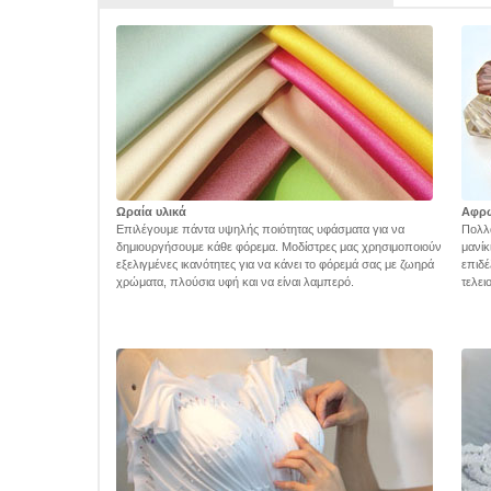
Ωραία υλικά
Αφρ
Επιλέγουμε πάντα υψηλής ποιότητας υφάσματα για να
Πολλά
δημιουργήσουμε κάθε φόρεμα. Μοδίστρες μας χρησιμοποιούν
μανίκ
εξελιγμένες ικανότητες για να κάνει το φόρεμά σας με ζωηρά
επιδέ
χρώματα, πλούσια υφή και να είναι λαμπερό.
τελει