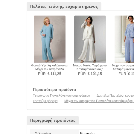
Πελάτες, επίσης, ευχαριστημένος
Φυσικό Υψηλή καλύπτονται
Μακρύ Μανίκι Τετράγωνο
Μέχρι τον αστρ
Μέχρι τον αστράγαλο
Κοντομάνικο Άνοιξη
Χαλαρά μανίκια
Παντελόνι κοστούμι φόρεμα
Παντελόνι κοστούμι φόρεμα
κοστούμι 
EUR
€ 111,25
EUR
€ 101,15
EUR
€ 1
Περισσότερα προϊόντα
Τετράγωνο Παντελόνι κοστούμι φόρεμα
Δαντέλα Παντελόνι κοστο
κοστούμι φόρεμα
Μέχρι τον αστράγαλο Παντελόνι κοστούμι φόρε
Περιγραφή προϊόντος
Σιλουέτα
Κοστούμι