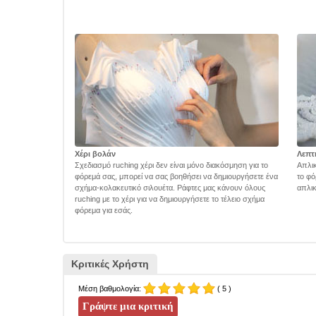
Χέρι βολάν
Λεπτ
Σχεδιασμό ruching χέρι δεν είναι μόνο διακόσμηση για το
Απλικ
φόρεμά σας, μπορεί να σας βοηθήσει να δημιουργήσετε ένα
το φό
σχήμα-κολακευτικό σιλουέτα. Ράφτες μας κάνουν όλους
απλικ
ruching με το χέρι για να δημιουργήσετε το τέλειο σχήμα
φόρεμα για εσάς.
Κριτικές Χρήστη
Μέση βαθμολογία:
( 5 )