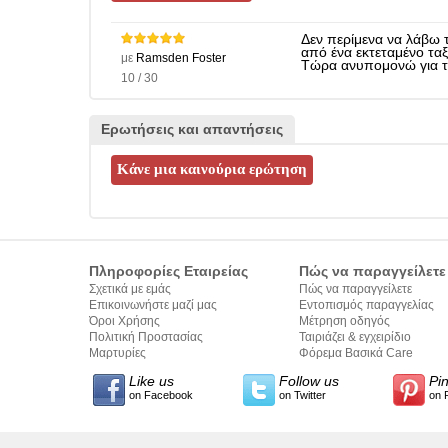
Δεν περίμενα να λάβω τ
από ένα εκτεταμένο ταξί
με
Ramsden Foster
Τώρα ανυπομονώ για το
10 / 30
Ερωτήσεις και απαντήσεις
Πληροφορίες Εταιρείας
Πώς να παραγγείλετε
Σχετικά με εμάς
Πώς να παραγγείλετε
Επικοινωνήστε μαζί μας
Εντοπισμός παραγγελίας
Όροι Χρήσης
Μέτρηση οδηγός
Πολιτική Προστασίας
Ταιριάζει & εγχειρίδιο
Προσωπικών Δεδομένων
Μαρτυρίες
σύνταξης κειμένων
Φόρεμα Βασικά Care
Like us
Follow us
Pi
on Facebook
on Twitter
on 