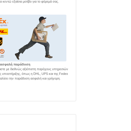
α κεντώ εξαίσια μοτίβο για το φόρεμά σας.
 ασφαλή παράδοση
στε με διεθνώς αξιόπιστη παρόχους υπηρεσιών
ής υποστήριξης, όπως η DHL, UPS και της Fedex
φαλίσει την παράδοση ασφαλή και γρήγορη.