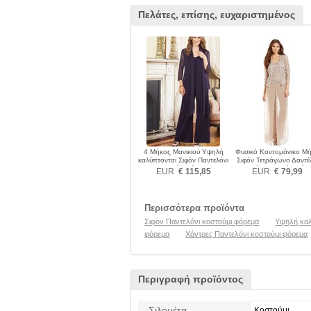
Πελάτες, επίσης, ευχαριστημένος
4 Μήκος Μανικιού Υψηλή
Φυσικό Κοντομάνικο Μ
καλύπτονται Σιφόν Παντελόνι
Σιφόν Τετράγωνο Δαντέ
κοστούμι φόρεμα
Παντελόνι κοστούμι φόρ
EUR
€ 115,85
EUR
€ 79,99
Περισσότερα προϊόντα
Σιφόν Παντελόνι κοστούμι φόρεμα
Υψηλή καλ
φόρεμα
Χάντρες Παντελόνι κοστούμι φόρεμα
Περιγραφή προϊόντος
Σιλουέτα
Κοστούμι