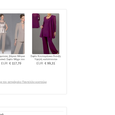
ιμώνας βάρκα Μέτρια
Σιφόν Κοντομάνικο Άνοιξη
σικό Σιφόν Μέχρι τον
Υψηλή καλύπτονται
στράγαλο Παντελόνι
Παντελόνι κοστούμι φόρεμα
EUR
€ 117,70
EUR
€ 99,31
κοστούμι φόρεμα
ρι τον αστράγαλο Παντελόνι κοστούμι
ιμό