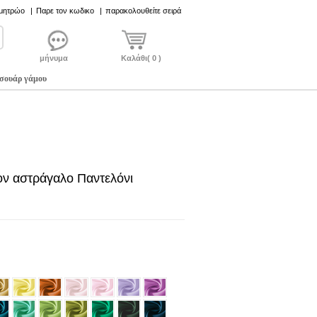
 μητρώο
|
Παρε τον κωδικο
|
παρακολουθείτε σειρά
μήνυμα
Καλάθι( 0 )
σουάρ γάμου
ον αστράγαλο Παντελόνι