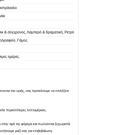
 αστράγαλο
ίκι
σικ & σύγχρονος, Λαμπερό & δραματική, Ρετρό
η/γραφείο, Γάμος
ιμες ημέρες.
ονται πιο υγιής, σας προτείνουμε να επιλέξετε
είτε περισσότερες λεπτομέρειες.
ι στην τιμή της φόρεμα και πωλούνται ξεχωριστά.
ωνήσουμε μαζί σας για επιβεβαίωση.