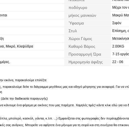
ποδόγυρο
Μέχρι τον
μήκος μανικιών
νται
Μακρύ Μαν
Ύφασμα
Σιφόν
Στυλ
Επίσημη, 
Χώροι Γάμος
ιξη
Μετακίνησ
Καθαρό Βάρος
νει, Μικρό, Κλεψύδρα
2.00KG
Προσαρμογή Ώρα
7-15 εργάσ
Ημερομηνία άφιξης
ημέρες.
22 - 06
 την εικόνα, παρακαλούμε επιλέξτε
 παρακαλούμε δείτε το διάγραμμα μεγέθους μας και οδηγό μέτρησης για αναφορά. Για να ντύν
ρη
. (Δείτε την διαδικασία παραγωγής)
α κάνουμε ένα φόρεμα με εικόνες που μας παρέχετε. Χαμηλές τιμές! κάντε κλικ εδώ για να δ
πλα, μπολερό, κασκόλ, γάντια, κ.λπ. ..,) Εμφανίζεται στις φωτογραφίες δεν περιλαμβάνοντα
ς σας ανάγκες. Μπορείτε να αφήσετε ένα μήνυμα για τη σειρά και στη συνέχεια θα επικοιν