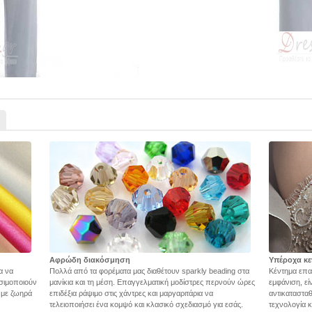
Αφρώδη διακόσμηση
Υπέροχα κε
α να
Πολλά από τα φορέματα μας διαθέτουν sparkly beading στα
Κέντημα επα
σιμοποιούν
μανίκια και τη μέση. Επαγγελματική μοδίστρες περνούν ώρες
εμφάνιση, εί
ς με ζωηρά
επιδέξια ράψιμο στις χάντρες και μαργαριτάρια να
αντικατασταθ
τελειοποιήσει ένα κομψό και κλασικό σχεδιασμό για εσάς.
τεχνολογία 