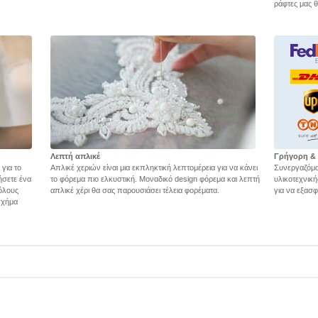
ράφτες μας θ
Λεπτή απλικέ
Γρήγορη &
 για το
Απλικέ χεριών είναι μια εκπληκτική λεπτομέρεια για να κάνει
Συνεργαζόμα
ήσετε ένα
το φόρεμα πιο ελκυστική. Μοναδικό design φόρεμα και λεπτή
υλικοτεχνικ
όλους
απλικέ χέρι θα σας παρουσιάσει τέλεια φορέματα.
για να εξασ
 σχήμα