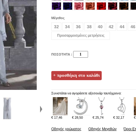
Μέγεθος
32
34
36
38
40
42
44
46
Προσαρμοσμένες μετρήσεις
ΠΟΣΟΤΗΤΑ :
Συνιστάται να αγοράσετε αξεσουάρ ταυτόχρονα:
€ 17,46
€ 28,50
€ 25,74
€ 32,17
€
Οδηγός χρώματος
Οδηγός Μεγεθών
Όροι Ε