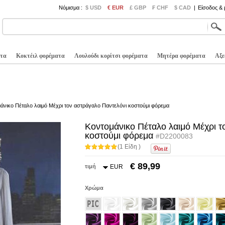
Νόμισμα :
$ USD
€ EUR
£ GBP
₣ CHF
$ CAD
|
Είσοδος &
τα
Κοκτέιλ φορέματα
Λουλούδι κορίτσι φορέματα
Μητέρα φορέματα
Αξε
άνικο Πέταλο λαιμό Μέχρι τον αστράγαλο Παντελόνι κοστούμι φόρεμα
Κοντομάνικο Πέταλο λαιμό Μέχρι τ
κοστούμι φόρεμα
#D2200083
(1 Είδη )
€ 89,99
τιμή
EUR
Χρώμα