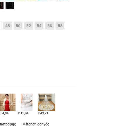
48
50
52
54
56
58
 34,94
€ 11,94
€ 43,21
πιστροφής
Μέτρηση οδηγός