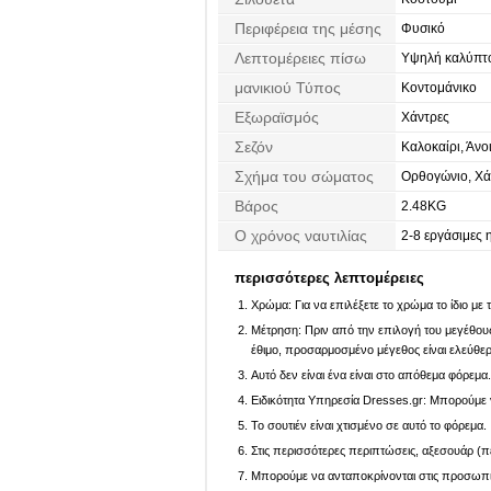
Περιφέρεια της μέσης
Φυσικό
Λεπτομέρειες πίσω
Υψηλή καλύπτο
μανικιού Τύπος
Κοντομάνικο
Εξωραϊσμός
Χάντρες
Σεζόν
Καλοκαίρι, Άνο
Σχήμα του σώματος
Ορθογώνιο, Χά
Βάρος
2.48KG
Ο χρόνος ναυτιλίας
2-8 εργάσιμες 
περισσότερες λεπτομέρειες
Χρώμα: Για να επιλέξετε το χρώμα το ίδιο με
Μέτρηση: Πριν από την επιλογή του μεγέθους,
έθιμο, προσαρμοσμένο μέγεθος είναι ελεύθε
Αυτό δεν είναι ένα είναι στο απόθεμα φόρεμα
Ειδικότητα Υπηρεσία Dresses.gr: Μπορούμε ν
Το σουτιέν είναι χτισμένο σε αυτό το φόρεμα.
Στις περισσότερες περιπτώσεις, αξεσουάρ (πέ
Μπορούμε να ανταποκρίνονται στις προσωπικέ