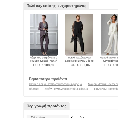
Πελάτες, επίσης, ευχαριστημένος
Μέχρι τον αστράγαλο 2
Υψηλή καλύπτονται
Μακρύ Μανίκι 
κομμάτι Κομψό Υψηλή
Διαδοχικά Βολάν βάρκα
Κοντομάνικο
καλύπτονται Παντελόνι
Μέχρι τον αστράγαλο
Παντελόνι κοστ
EUR
€ 108,50
EUR
€ 102,06
EUR
€ 1
κοστούμι φόρεμα
Παντελόνι κοστούμι φόρεμα
Περισσότερα προϊόντα
Πέταλο λαιμό Παντελόνι κοστούμι φόρεμα
Μακρύ Μανίκι Παντελόν
φόρεμα
Σιφόν Παντελόνι κοστούμι φόρεμα
Παντελόνι κοστού
Περιγραφή προϊόντος
Σιλουέτα
Κοστούμι