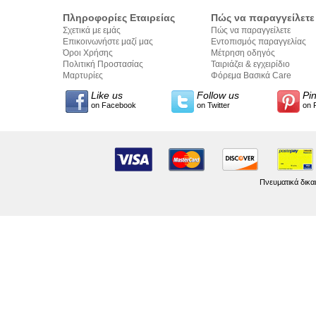
Πληροφορίες Εταιρείας
Πώς να παραγγείλετε
Σχετικά με εμάς
Πώς να παραγγείλετε
Επικοινωνήστε μαζί μας
Εντοπισμός παραγγελίας
Όροι Χρήσης
Μέτρηση οδηγός
Πολιτική Προστασίας
Ταιριάζει & εγχειρίδιο
Προσωπικών Δεδομένων
Μαρτυρίες
σύνταξης κειμένων
Φόρεμα Βασικά Care
Like us
Follow us
Pi
on Facebook
on Twitter
on 
Πνευματικά δικα