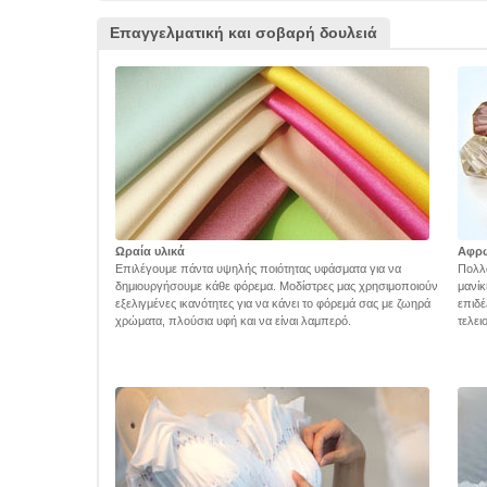
Επαγγελματική και σοβαρή δουλειά
Ωραία υλικά
Αφρ
Επιλέγουμε πάντα υψηλής ποιότητας υφάσματα για να
Πολλά
δημιουργήσουμε κάθε φόρεμα. Μοδίστρες μας χρησιμοποιούν
μανίκ
εξελιγμένες ικανότητες για να κάνει το φόρεμά σας με ζωηρά
επιδέ
χρώματα, πλούσια υφή και να είναι λαμπερό.
τελει