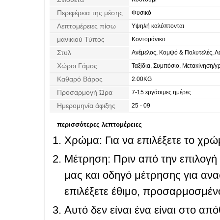
Περιφέρεια της μέσης
Φυσικό
Λεπτομέρειες πίσω
Υψηλή καλύπτονται
μανικιού Τύπος
Κοντομάνικο
Στυλ
Ανέμελος, Κομψό & Πολυτελές, Λ
σικ & σύγχρονος
Χώροι Γάμος
Ταξίδια, Συμπόσιο, Μετακίνηση/γ
Καθαρό Βάρος
2.00KG
Προσαρμογή Ώρα
7-15 εργάσιμες ημέρες.
Ημερομηνία άφιξης
25 - 09
περισσότερες λεπτομέρειες
Χρώμα: Για να επιλέξετε το χρώμ
Μέτρηση: Πριν από την επιλογή
μας και οδηγό μέτρησης για ανα
επιλέξετε έθιμο, προσαρμοσμένο
Αυτό δεν είναι ένα είναι στο απ