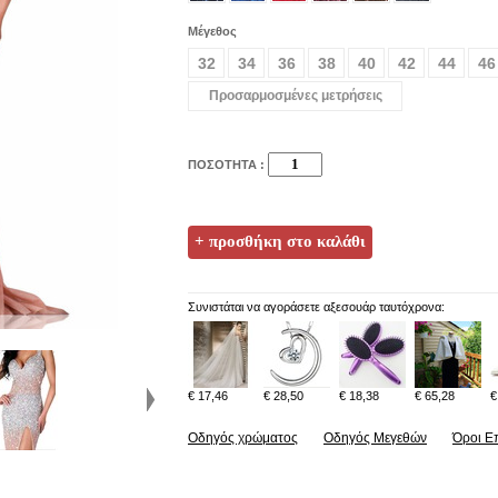
Μέγεθος
32
34
36
38
40
42
44
46
Προσαρμοσμένες μετρήσεις
ΠΟΣΟΤΗΤΑ :
Συνιστάται να αγοράσετε αξεσουάρ ταυτόχρονα:
€ 17,46
€ 28,50
€ 18,38
€ 65,28
€
Οδηγός χρώματος
Οδηγός Μεγεθών
Όροι Ε