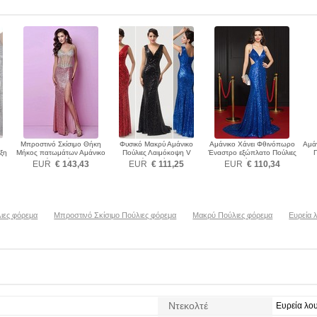
Μπροστινό Σκίσιμο Θήκη
Φυσικό Μακρύ Αμάνικο
Αμάνικο Χάνει Φθινόπωρο
Αμά
ξη
Μήκος πατωμάτων Αμάνικο
Πούλιες Λαιμόκοψη V
Έναστρο εξώπλατο Πούλιες
Π
α
Πούλιες φόρεμα
Πούλιες φόρεμα
φόρεμα
EUR
€ 143,43
EUR
€ 111,25
EUR
€ 110,34
ιες φόρεμα
Μπροστινό Σκίσιμο Πούλιες φόρεμα
Μακρύ Πούλιες φόρεμα
Ευρεία 
Ντεκολτέ
Ευρεία λο