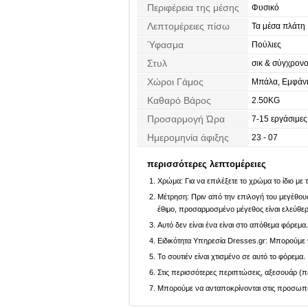
Περιφέρεια της μέσης
Φυσικό
Λεπτομέρειες πίσω
Τα μέσα πλάτη
Ύφασμα
Πούλιες
Στυλ
σικ & σύγχρονο
Χώροι Γάμος
Μπάλα, Εμφάν
Καθαρό Βάρος
2.50KG
Προσαρμογή Ώρα
7-15 εργάσιμες
Ημερομηνία άφιξης
23 - 07
περισσότερες λεπτομέρειες
Χρώμα: Για να επιλέξετε το χρώμα το ίδιο με
Μέτρηση: Πριν από την επιλογή του μεγέθους,
έθιμο, προσαρμοσμένο μέγεθος είναι ελεύθε
Αυτό δεν είναι ένα είναι στο απόθεμα φόρεμα
Ειδικότητα Υπηρεσία Dresses.gr: Μπορούμε ν
Το σουτιέν είναι χτισμένο σε αυτό το φόρεμα.
Στις περισσότερες περιπτώσεις, αξεσουάρ (πέ
Μπορούμε να ανταποκρίνονται στις προσωπικέ