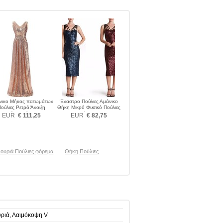
νικο Μήκος πατωμάτων
Έναστρο Πούλιες Αμάνικο
ούλιες Ρετρό Άνοιξη
Θήκη Μικρό Φυσικό Πούλιες
Πούλιες φόρεμα
φόρεμα
EUR
€ 111,25
EUR
€ 82,75
λουριά Πούλιες φόρεμα
Θήκη Πούλιες
υριά, Λαιμόκοψη V