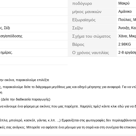
ποδόγυρο
Μακρύ
μήκος μανικιών
Αμάνικο
Εξωραϊσμός
Πούλιες, 
Σεζόν
ς, Σέξι
Άνοιξη, Κα
Σχήμα του σώματος
ιση/απόδοσης
Χάνει, Μικ
Βάρος
2.98KG
Ο χρόνος ναυτιλίας
 ημέρες.
2-8 εργάσι
 την εικόνα, παρακαλούμε επιλέξτε
 παρακαλούμε δείτε το διάγραμμα μεγέθους μας και οδηγό μέτρησης για αναφορά. Για να ντύν
ρη
. (Δείτε την διαδικασία παραγωγής)
α κάνουμε ένα φόρεμα με εικόνες που μας παρέχετε. Χαμηλές τιμές! κάντε κλικ εδώ για να δ
πλα, μπολερό, κασκόλ, γάντια, κ.λπ. ..,) Εμφανίζεται στις φωτογραφίες δεν περιλαμβάνοντα
ς σας ανάγκες. Μπορείτε να αφήσετε ένα μήνυμα για τη σειρά και στη συνέχεια θα επικοιν