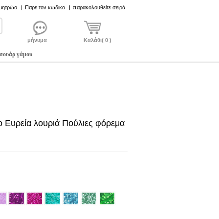
 μητρώο
|
Παρε τον κωδικο
|
παρακολουθείτε σειρά
μήνυμα
Καλάθι( 0 )
σουάρ γάμου
ο Ευρεία λουριά Πούλιες φόρεμα