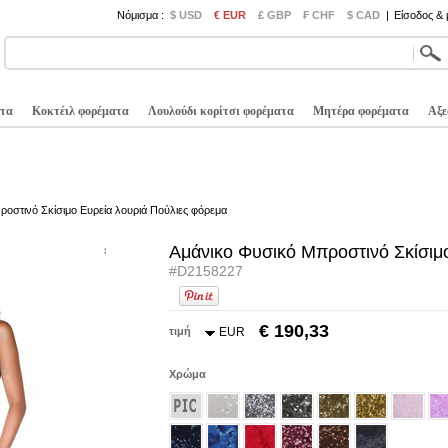
Νόμισμα :
$ USD
€ EUR
£ GBP
₣ CHF
$ CAD
|
Είσοδος &
τα
Κοκτέιλ φορέματα
Λουλούδι κορίτσι φορέματα
Μητέρα φορέματα
Αξε
οστινό Σκίσιμο Ευρεία λουριά Πούλιες φόρεμα
Αμάνικο Φυσικό Μπροστινό Σκίσιμ
#D2158227
€ 190,33
τιμή
EUR
Χρώμα