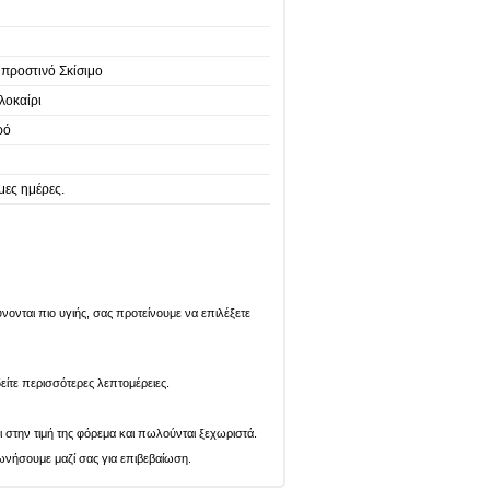
Μπροστινό Σκίσιμο
λοκαίρι
ρό
μες ημέρες.
ονται πιο υγιής, σας προτείνουμε να επιλέξετε
είτε περισσότερες λεπτομέρειες.
ι στην τιμή της φόρεμα και πωλούνται ξεχωριστά.
ωνήσουμε μαζί σας για επιβεβαίωση.