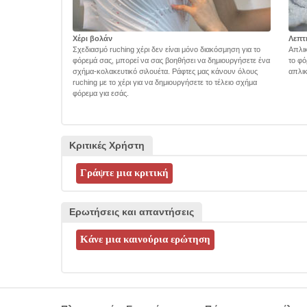
Χέρι βολάν
Λεπτ
Σχεδιασμό ruching χέρι δεν είναι μόνο διακόσμηση για το
Απλικ
φόρεμά σας, μπορεί να σας βοηθήσει να δημιουργήσετε ένα
το φό
σχήμα-κολακευτικό σιλουέτα. Ράφτες μας κάνουν όλους
απλικ
ruching με το χέρι για να δημιουργήσετε το τέλειο σχήμα
φόρεμα για εσάς.
Κριτικές Χρήστη
Ερωτήσεις και απαντήσεις