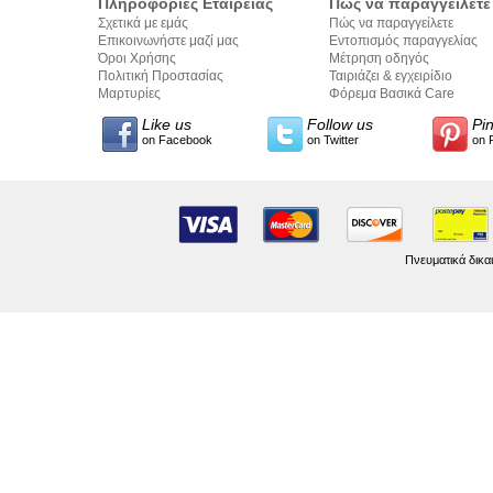
Πληροφορίες Εταιρείας
Πώς να παραγγείλετε
Σχετικά με εμάς
Πώς να παραγγείλετε
Επικοινωνήστε μαζί μας
Εντοπισμός παραγγελίας
Όροι Χρήσης
Μέτρηση οδηγός
Πολιτική Προστασίας
Ταιριάζει & εγχειρίδιο
Προσωπικών Δεδομένων
Μαρτυρίες
σύνταξης κειμένων
Φόρεμα Βασικά Care
Like us
Follow us
Pi
on Facebook
on Twitter
on 
Πνευματικά δικα