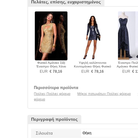
Πελάτες, επίσης, ευχαριστημένος
Φυσικό Αμάνικο Σέξι
Υψηλή καλύπτονται
Έναστρο Πούλ
Έναστρο Θήκη Χάνει
Κοντομάνικο Θήκη Φυσικό
Αμάνικο Φυσικ
Πούλιες φόρεμα
Πούλιες φόρεμα
επάνω Πούλιε
EUR
€ 78,16
EUR
€ 78,16
EUR
€ 1
Περισσότερα προϊόντα
Πούλιες Πούλιες φόρεμα
Μήκος πατωμάτων Πούλιες φόρεμα
φόρεμα
Περιγραφή προϊόντος
Σιλουέτα
Θήκη