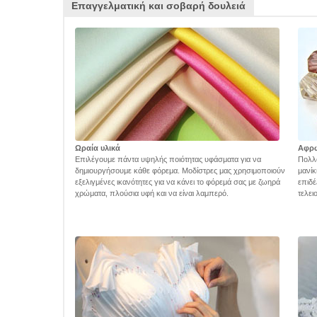
Επαγγελματική και σοβαρή δουλειά
Ωραία υλικά
Αφρ
Επιλέγουμε πάντα υψηλής ποιότητας υφάσματα για να
Πολλά
δημιουργήσουμε κάθε φόρεμα. Μοδίστρες μας χρησιμοποιούν
μανίκ
εξελιγμένες ικανότητες για να κάνει το φόρεμά σας με ζωηρά
επιδέ
χρώματα, πλούσια υφή και να είναι λαμπερό.
τελει