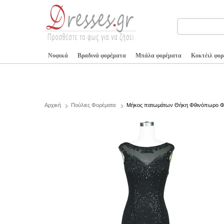
Νυφικά
Βραδινά φορέματα
Μπάλα φορέματα
Κοκτέιλ φο
Αρχική
Πούλιες Φορέματα
Μήκος πατωμάτων Θήκη Φθινόπωρο Φυσ