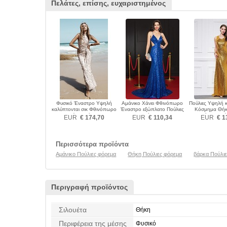
Πελάτες, επίσης, ευχαριστημένος
Φυσικό Έναστρο Υψηλή
Αμάνικο Χάνει Φθινόπωρο
Πούλιες Υψηλή 
καλύπτονται σικ Φθινόπωρο
Έναστρο εξώπλατο Πούλιες
Κόσμημα Θήκ
Πούλιες φόρεμα
φόρεμα
πατωμάτων Πούλ
EUR
€ 174,70
EUR
€ 110,34
EUR
€ 1
Περισσότερα προϊόντα
Αμάνικο Πούλιες φόρεμα
Θήκη Πούλιες φόρεμα
βάρκα Πούλι
Περιγραφή προϊόντος
Σιλουέτα
Θήκη
Περιφέρεια της μέσης
Φυσικό