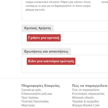
σχήμα-κολακευτικό σιλουέτα. Ράφτες μας κάνουν όλους
απλικ
ruching με το χέρι για να δημιουργήσετε το τέλειο σχήμα
φόρεμα για εσάς.
Κριτικές Χρήστη
Ερωτήσεις και απαντήσεις
Πληροφορίες Εταιρείας
Πώς να παραγγείλετε
Σχετικά με εμάς
Πώς να παραγγείλετε
Επικοινωνήστε μαζί μας
Εντοπισμός παραγγελίας
Όροι Χρήσης
Μέτρηση οδηγός
Πολιτική Προστασίας
Ταιριάζει & εγχειρίδιο
Προσωπικών Δεδομένων
Μαρτυρίες
σύνταξης κειμένων
Φόρεμα Βασικά Care