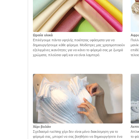
Ωραία υλικά
Αφρ
Επιλέγουμε πάντα υψηλής ποιότητας υφάσματα για να
Πολλά
δημιουργήσουμε κάθε φόρεμα. Μοδίστρες μας χρησιμοποιούν
μανίκ
εξελιγμένες ικανότητες για να κάνει το φόρεμά σας με ζωηρά
επιδέ
χρώματα, πλούσια υφή και να είναι λαμπερό.
τελει
Χέρι βολάν
Λεπτ
Σχεδιασμό ruching χέρι δεν είναι μόνο διακόσμηση για το
Απλικ
φόρεμά σας, μπορεί να σας βοηθήσει να δημιουργήσετε ένα
το φό