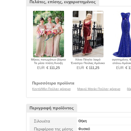
Πελάτες, επίσης, ευχαριστημένος
Μήκος πατωμάτων βάρκα
Χάνει Πέταλο λαιμό
αγαπημένος 
Τα μέσα πλάτη Άνοιξη
Έναστρο Πούλιες Αμάνικο
επάνω Αμάνι
Πούλιες φόρεμα
Πούλιες φόρεμα
Γοργόνα Πούλι
EUR
€ 111,25
EUR
€ 111,25
EUR
€ 1
Περισσότερα προϊόντα
Κοντό/Μίνι Πούλιες φόρεμα
Μακρύ Μανίκι Πούλιες φόρεμα
βά
Περιγραφή προϊόντος
Σιλουέτα
Θήκη
Περιφέρεια της μέσης
Φυσικό