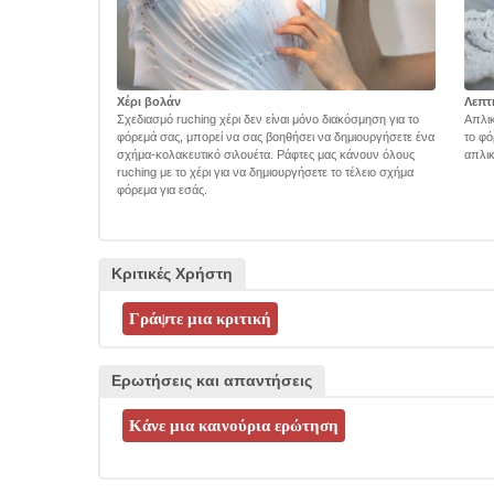
Χέρι βολάν
Λεπτ
Σχεδιασμό ruching χέρι δεν είναι μόνο διακόσμηση για το
Απλικ
φόρεμά σας, μπορεί να σας βοηθήσει να δημιουργήσετε ένα
το φό
σχήμα-κολακευτικό σιλουέτα. Ράφτες μας κάνουν όλους
απλικ
ruching με το χέρι για να δημιουργήσετε το τέλειο σχήμα
φόρεμα για εσάς.
Κριτικές Χρήστη
Ερωτήσεις και απαντήσεις