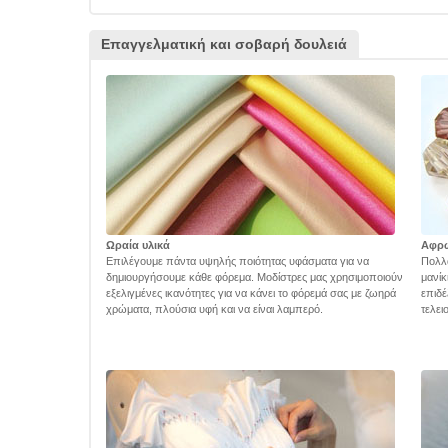
Επαγγελματική και σοβαρή δουλειά
Ωραία υλικά
Αφρ
Επιλέγουμε πάντα υψηλής ποιότητας υφάσματα για να
Πολλά
δημιουργήσουμε κάθε φόρεμα. Μοδίστρες μας χρησιμοποιούν
μανίκ
εξελιγμένες ικανότητες για να κάνει το φόρεμά σας με ζωηρά
επιδέ
χρώματα, πλούσια υφή και να είναι λαμπερό.
τελει