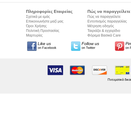
Πληροφορίες Εταιρείας
Πώς να παραγγείλετε
Σχετικά με εμάς
Πώς να παραγγείλετε
Επικοινωνήστε μαζί μας
Εντοπισμός παραγγελίας
Όροι Χρήσης
Μέτρηση οδηγός
Πολιτική Προστασίας
Ταιριάζει & εγχειρίδιο
Προσωπικών Δεδομένων
Μαρτυρίες
σύνταξης κειμένων
Φόρεμα Βασικά Care
Like us
Follow us
Pi
on Facebook
on Twitter
on 
Πνευματικά δικα