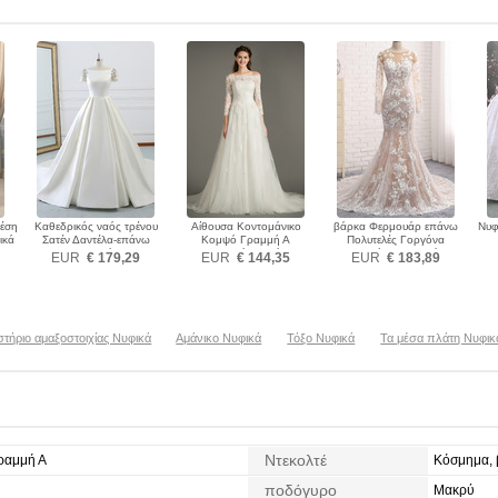
Μέση
Καθεδρικός ναός τρένου
Αίθουσα Κοντομάνικο
βάρκα Φερμουάρ επάνω
Νυφ
ικά
Σατέν Δαντέλα-επάνω
Κομψό Γραμμή Α
Πολυτελές Γοργόνα
Νυφικά
Διακοσμητικά Επιράμματα
Χειμώνας Νυφικά
Κ
EUR
€ 179,29
EUR
€ 144,35
EUR
€ 183,89
Νυφικά
στήριο αμαξοστοιχίας Νυφικά
Αμάνικο Νυφικά
Τόξο Νυφικά
Τα μέσα πλάτη Νυφικ
Ντεκολτέ
Γραμμή Α
Κόσμημα, 
ποδόγυρο
Μακρύ