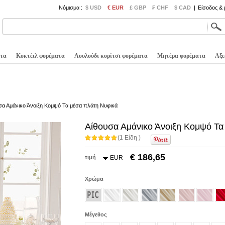
Νόμισμα :
$ USD
€ EUR
£ GBP
₣ CHF
$ CAD
|
Είσοδος &
τα
Κοκτέιλ φορέματα
Λουλούδι κορίτσι φορέματα
Μητέρα φορέματα
Αξε
σα Αμάνικο Άνοιξη Κομψό Τα μέσα πλάτη Νυφικά
Αίθουσα Αμάνικο Άνοιξη Κομψό Τα
(1 Είδη )
€ 186,65
τιμή
EUR
Χρώμα
Μέγεθος