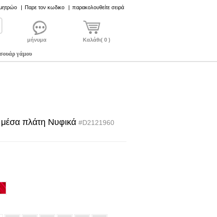
 μητρώο
|
Παρε τον κωδικο
|
παρακολουθείτε σειρά
μήνυμα
Καλάθι( 0 )
σουάρ γάμου
 μέσα πλάτη Νυφικά
#D2121960