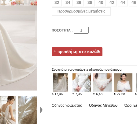
32
34
36
38
40
42
44
46
Προσαρμοσμένες μετρήσεις
ΠΟΣΟΤΗΤΑ :
Συνιστάται να αγοράσετε αξεσουάρ ταυτόχρονα:
€ 17,46
€ 7,35
€ 6,43
€ 27,58
€
Οδηγός χρώματος
Οδηγός Μεγεθών
Όροι Ε