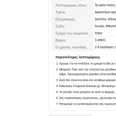
Λεπτομέρειες πίσω
Τα μέσα πλάτη
Τρένο
Δικαστήριο αμα
Εξωραϊσμός
Δαντέλα, Χάντρ
Επιράμματα
Σεζόν
Άνοιξη, Φθινό
Σχήμα του σώματος
Χάνει
Βάρος
3.48KG
Ο χρόνος ναυτιλίας
2-8 εργάσιμες 
περισσότερες λεπτομέρειες
Χρώμα: Για να επιλέξετε το χρώμα το ίδιο με
Μέτρηση: Πριν από την επιλογή του μεγέθους,
έθιμο, προσαρμοσμένο μέγεθος είναι ελεύθε
Αυτό δεν είναι ένα είναι στο απόθεμα φόρεμα
Ειδικότητα Υπηρεσία Dresses.gr: Μπορούμε ν
Το σουτιέν είναι χτισμένο σε αυτό το φόρεμα.
Στις περισσότερες περιπτώσεις, αξεσουάρ (πέ
Μπορούμε να ανταποκρίνονται στις προσωπικέ