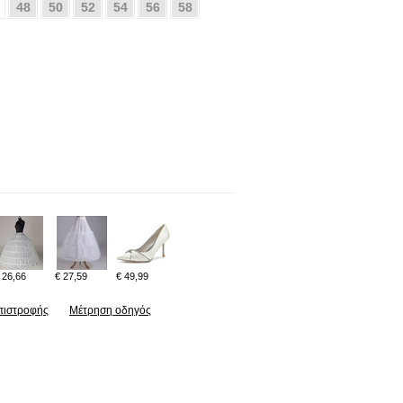
48
50
52
54
56
58
 26,66
€ 27,59
€ 49,99
πιστροφής
Μέτρηση οδηγός