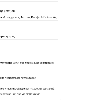
νης μεταξιού
σικ & σύγχρονος, Μέτρια, Κομψό & Πολυτελές
ιμες ημέρες.
ονται πιο υγιής, σας προτείνουμε να επιλέξετε
είτε περισσότερες λεπτομέρειες.
ι στην τιμή της φόρεμα και πωλούνται ξεχωριστά.
ωνήσουμε μαζί σας για επιβεβαίωση.