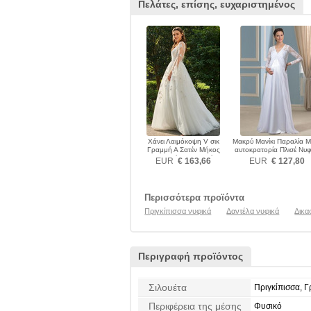
Πελάτες, επίσης, ευχαριστημένος
Χάνει Λαιμόκοψη V σικ
Μακρύ Μανίκι Παραλία 
Γραμμή Α Σατέν Μήκος
αυτοκρατορία Πλισέ Νυφ
πατωμάτων Νυφικά
EUR
€ 163,66
EUR
€ 127,80
Περισσότερα προϊόντα
Πριγκίπισσα νυφικά
Δαντέλα νυφικά
Δικα
Περιγραφή προϊόντος
Σιλουέτα
Πριγκίπισσα, 
Περιφέρεια της μέσης
Φυσικό