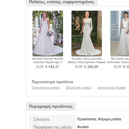
Πελάτες, επίσης, ευχαριστημένος
Δαντέλα Ντραπέ Φυσικό
Τα μέσα πλάτη Δαντέλα
Με σακάκι σικ
Αμάνικο Λαιμόκοψη V
Μακρύ Χάνει Αμάνικο Νυφικά
Καλοκαίρι Τιράντ
Νυφικά
Νυφικ
EUR
€ 192,17
EUR
€ 165,50
EUR
€ 1
Περισσότερα προϊόντα
Πριγκίπισσα νυφικά
Εξώπλατο νυφικά
αγαπημένος Νυφικά
Περιγραφή προϊόντος
Σιλουέτα
Πριγκίπισσα, Φόρεμα μπάλα
Περιφέρεια της μέσης
Φυσικό