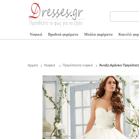
Νυφικά
Βραδινά φορέματα
Μπάλα φορέματα
Κοκτέιλ φο
Αρχική
Νυφικά
Πριγκίπισσα νυφικά
Άνοιξη Αμάνικο Πριγκίπισ