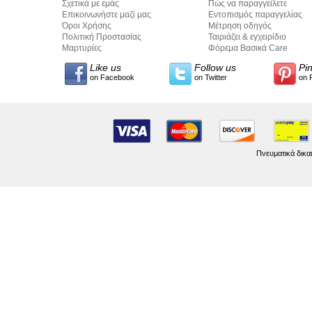
Σχετικά με εμάς
Πώς να παραγγείλετε
Επικοινωνήστε μαζί μας
Εντοπισμός παραγγελίας
Όροι Χρήσης
Μέτρηση οδηγός
Πολιτική Προστασίας
Ταιριάζει & εγχειρίδιο
Προσωπικών Δεδομένων
Μαρτυρίες
σύνταξης κειμένων
Φόρεμα Βασικά Care
Like us
Follow us
Pi
on Facebook
on Twitter
on 
Πνευματικά δικα