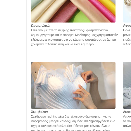
Ωραία υλικά
Αφρ
Επιλέγουμε πάντα υψηλής ποιότητας υφάσματα για να
Πολλά
δημιουργήσουμε κάθε φόρεμα. Μοδίστρες μας χρησιμοποιούν
μανίκ
εξελιγμένες ικανότητες για να κάνει το φόρεμά σας με ζωηρά
επιδέ
χρώματα, πλούσια υφή και να είναι λαμπερό.
τελει
Χέρι βολάν
Λεπτ
Σχεδιασμό ruching χέρι δεν είναι μόνο διακόσμηση για το
Απλικ
φόρεμά σας, μπορεί να σας βοηθήσει να δημιουργήσετε ένα
το φό
σχήμα-κολακευτικό σιλουέτα. Ράφτες μας κάνουν όλους
απλικ
ruching με το χέρι για να δημιουργήσετε το τέλειο σχήμα