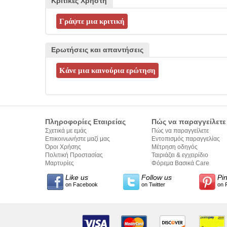
Κριτικές Χρήστη
Ερωτήσεις και απαντήσεις
Πληροφορίες Εταιρείας
Πώς να παραγγείλετε
Σχετικά με εμάς
Πώς να παραγγείλετε
Επικοινωνήστε μαζί μας
Εντοπισμός παραγγελίας
Όροι Χρήσης
Μέτρηση οδηγός
Πολιτική Προστασίας
Ταιριάζει & εγχειρίδιο
Προσωπικών Δεδομένων
Μαρτυρίες
σύνταξης κειμένων
Φόρεμα Βασικά Care
Like us
Follow us
Pi
on Facebook
on Twitter
on 