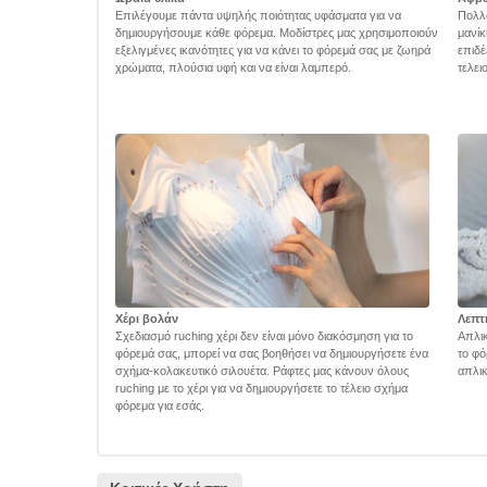
Επιλέγουμε πάντα υψηλής ποιότητας υφάσματα για να
Πολλά
δημιουργήσουμε κάθε φόρεμα. Μοδίστρες μας χρησιμοποιούν
μανίκ
εξελιγμένες ικανότητες για να κάνει το φόρεμά σας με ζωηρά
επιδέ
χρώματα, πλούσια υφή και να είναι λαμπερό.
τελει
Χέρι βολάν
Λεπτ
Σχεδιασμό ruching χέρι δεν είναι μόνο διακόσμηση για το
Απλικ
φόρεμά σας, μπορεί να σας βοηθήσει να δημιουργήσετε ένα
το φό
σχήμα-κολακευτικό σιλουέτα. Ράφτες μας κάνουν όλους
απλικ
ruching με το χέρι για να δημιουργήσετε το τέλειο σχήμα
φόρεμα για εσάς.