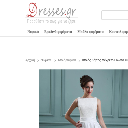
Νυφικά
Βραδινά φορέματα
Μπάλα φορέματα
Κοκτέιλ φο
Αρχική
Νυφικά
Απλή νυφικά
απλός Κήπος Μέχρι το Γόνατο Φ