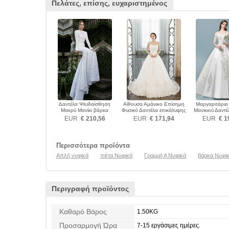
Πελάτες, επίσης, ευχαριστημένος
Δαντέλα Ψευδαίσθηση
Αίθουσα Αμάνικο Επίσημη
Μαργαριτάρια
Μακρύ Μανίκι βάρκα
Φυσικό Δαντέλα επικάλυψης
Μανικιού Δαντ
Ύπαιθρος Νυφικά
Νυφικά
Νυφικ
EUR
€ 210,56
EUR
€ 171,94
EUR
€ 1
Περισσότερα προϊόντα
Απλή νυφικά
πιέτα Νυφικά
Γραμμή Α Νυφικά
βάρκα Νυφι
Περιγραφή προϊόντος
Καθαρό Βάρος
1.50KG
Προσαρμογή Ώρα
7-15 εργάσιμες ημέρες.