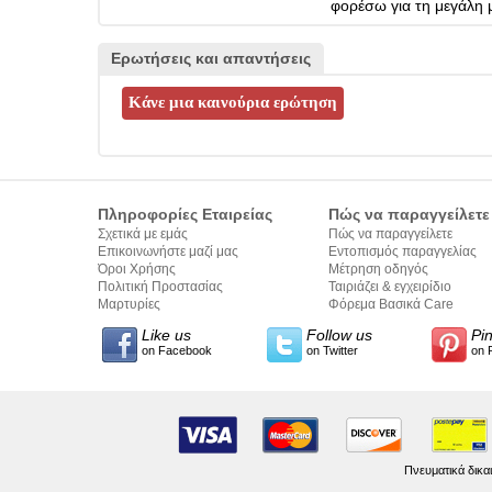
φορέσω για τη μεγάλη 
Ερωτήσεις και απαντήσεις
Πληροφορίες Εταιρείας
Πώς να παραγγείλετε
Σχετικά με εμάς
Πώς να παραγγείλετε
Επικοινωνήστε μαζί μας
Εντοπισμός παραγγελίας
Όροι Χρήσης
Μέτρηση οδηγός
Πολιτική Προστασίας
Ταιριάζει & εγχειρίδιο
Προσωπικών Δεδομένων
Μαρτυρίες
σύνταξης κειμένων
Φόρεμα Βασικά Care
Like us
Follow us
Pi
on Facebook
on Twitter
on 
Πνευματικά δικα