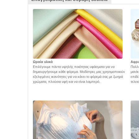
Ωραία υλικά
Αφρ
Επιλέγουμε πάντα υψηλής ποιότητας υφάσματα για να
Πολλά
δημιουργήσουμε κάθε φόρεμα. Μοδίστρες μας χρησιμοποιούν
μανίκ
εξελιγμένες ικανότητες για να κάνει το φόρεμά σας με ζωηρά
επιδέ
χρώματα, πλούσια υφή και να είναι λαμπερό.
τελει