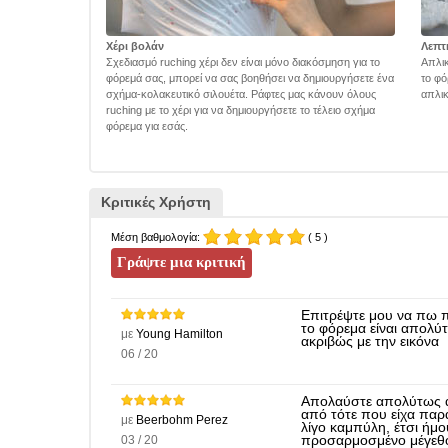
Χέρι βολάν
Λεπτ
Σχεδιασμό ruching χέρι δεν είναι μόνο διακόσμηση για το
Απλικ
φόρεμά σας, μπορεί να σας βοηθήσει να δημιουργήσετε ένα
το φό
σχήμα-κολακευτικό σιλουέτα. Ράφτες μας κάνουν όλους
απλικ
ruching με το χέρι για να δημιουργήσετε το τέλειο σχήμα
φόρεμα για εσάς.
Κριτικές Χρήστη
Μέση βαθμολογία:
( 5 )
Επιτρέψτε μου να πω π
το φόρεμα είναι απολύ
με
Young Hamilton
ακριβώς με την εικόνα
06 / 20
Απολαύστε απολύτως αυ
από τότε που είχα παρ
με
Beerbohm Perez
λίγο καμπύλη, έτσι ήμο
03 / 20
προσαρμοσμένο μέγεθος