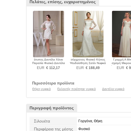
Πελάτες, επίσης, ευχαριστημένος
άτυπος Δαντέλα Χάνει
σύγχρονος Φυσικό Κήπος
Γραμμή Α Μπ
Παραλία Φυσικό Δαντέλα
Ψευδαίσθηση Σατέν Νυφικά
σχισμή Μικρο
Νυφικά
Μέχρι τον αστρά
EUR
€ 112,17
EUR
€ 188,49
EUR
€ 9
Περισσότερα προϊόντα
Θήκη νυφικά
Εκλεκτής ποιότητας νυφικά
Δαντέλα νυφικά
Περιγραφή προϊόντος
Σιλουέτα
Γοργόνα, Θήκη
Περιφέρεια της μέσης
Φυσικό