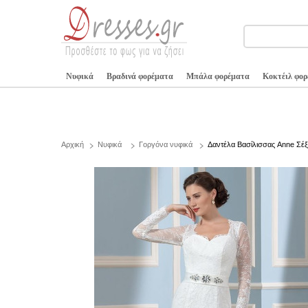
Νυφικά
Βραδινά φορέματα
Μπάλα φορέματα
Κοκτέιλ φο
Αρχική
Νυφικά
Γοργόνα νυφικά
Δαντέλα Βασίλισσας Anne Σέξ