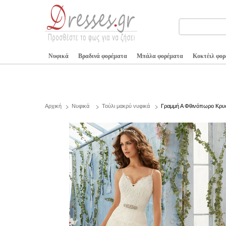
Νυφικά
Βραδινά φορέματα
Μπάλα φορέματα
Κοκτέιλ φο
Αρχική
Νυφικά
Τούλι μακρύ νυφικά
Γραμμή Α Φθινόπωρο Κρυ