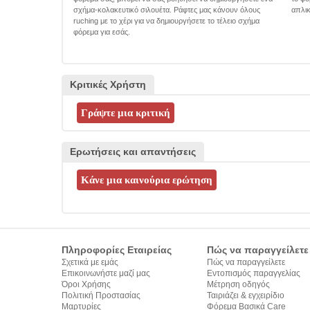
σχήμα-κολακευτικό σιλουέτα. Ράφτες μας κάνουν όλους
απλικ
ruching με το χέρι για να δημιουργήσετε το τέλειο σχήμα
φόρεμα για εσάς.
Κριτικές Χρήστη
Ερωτήσεις και απαντήσεις
Πληροφορίες Εταιρείας
Πώς να παραγγείλετε
Σχετικά με εμάς
Πώς να παραγγείλετε
Επικοινωνήστε μαζί μας
Εντοπισμός παραγγελίας
Όροι Χρήσης
Μέτρηση οδηγός
Πολιτική Προστασίας
Ταιριάζει & εγχειρίδιο
Προσωπικών Δεδομένων
Μαρτυρίες
σύνταξης κειμένων
Φόρεμα Βασικά Care