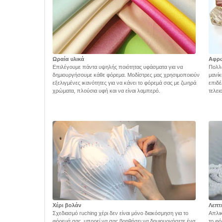
Ωραία υλικά
Αφρ
Επιλέγουμε πάντα υψηλής ποιότητας υφάσματα για να
Πολλά
δημιουργήσουμε κάθε φόρεμα. Μοδίστρες μας χρησιμοποιούν
μανίκ
εξελιγμένες ικανότητες για να κάνει το φόρεμά σας με ζωηρά
επιδέ
χρώματα, πλούσια υφή και να είναι λαμπερό.
τελει
Χέρι βολάν
Λεπτ
Σχεδιασμό ruching χέρι δεν είναι μόνο διακόσμηση για το
Απλικ
φόρεμά σας, μπορεί να σας βοηθήσει να δημιουργήσετε ένα
το φό