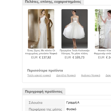
Πελάτες, επίσης, ευχαριστημένος
Ένας Ώμος Με πέπλο Οι
Πρησμένα Τούλι Καλοκαίρι
Φυσικό Κλ
πτυχωμένες μπούστο Νυφικά
Χάντρες Τα μέσα πλάτη
Φερμουάρ επά
Νυφικά
σκουπισμάτω
EUR
€ 137,92
EUR
€ 105,73
EUR
€ 2
Περισσότερα προϊόντα
Τούλι μακρύ νυφικά
Δαντέλα Νυφικά
Αμάνικο Νυφικά
Διακ
Περιγραφή προϊόντος
Σιλουέτα
Γραμμή Α
Περιφέρεια της μέσης
Φυσικό