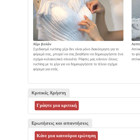
Χέρι βολάν
Λεπτ
Σχεδιασμό ruching χέρι δεν είναι μόνο διακόσμηση για το
Απλικ
φόρεμά σας, μπορεί να σας βοηθήσει να δημιουργήσετε ένα
το φό
σχήμα-κολακευτικό σιλουέτα. Ράφτες μας κάνουν όλους
απλικ
ruching με το χέρι για να δημιουργήσετε το τέλειο σχήμα
φόρεμα για εσάς.
Κριτικές Χρήστη
Ερωτήσεις και απαντήσεις