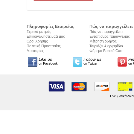
Πληροφορίες Εταιρείας
Πώς να παραγγείλετε
Σχετικά με εμάς
Πώς να παραγγείλετε
Επικοινωνήστε μαζί μας
Εντοπισμός παραγγελίας
Όροι Χρήσης
Μέτρηση οδηγός
Πολιτική Προστασίας
Ταιριάζει & εγχειρίδιο
Προσωπικών Δεδομένων
Μαρτυρίες
σύνταξης κειμένων
Φόρεμα Βασικά Care
Like us
Follow us
Pi
on Facebook
on Twitter
on 
Πνευματικά δικα