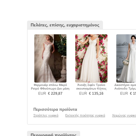
Πελάτες, επίσης, ευχαριστημένος
Φερμουάρ επάνω Μικρό
Άνοιξη Σιφόν Τραίνο
Δικαστήριο αμα
Ρετρό Φθινόπωρο Δεν μέση
σκουπισμάτων Κήπος
Ανάποδο Τρίγω
Νυφικά
Αμάνικο Νυφικά
EUR
€ 229,87
EUR
€ 135,16
EUR
€ 1
Περισσότερα προϊόντα
Στράπλες νυφικά
Εκλεκτής ποιότητας νυφικά
Χειμώνας νυφικ
Περιγραφή προϊόντος