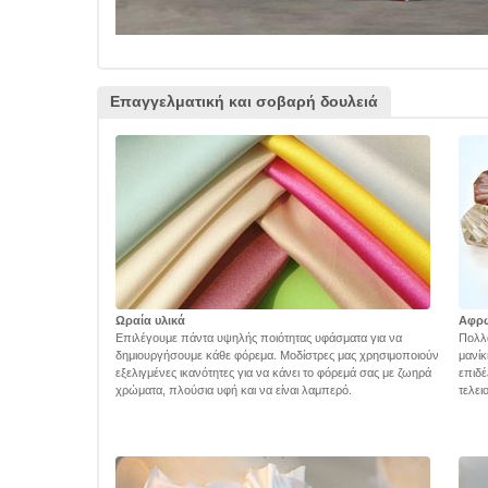
Επαγγελματική και σοβαρή δουλειά
Ωραία υλικά
Αφρ
Επιλέγουμε πάντα υψηλής ποιότητας υφάσματα για να
Πολλά
δημιουργήσουμε κάθε φόρεμα. Μοδίστρες μας χρησιμοποιούν
μανίκ
εξελιγμένες ικανότητες για να κάνει το φόρεμά σας με ζωηρά
επιδέ
χρώματα, πλούσια υφή και να είναι λαμπερό.
τελει