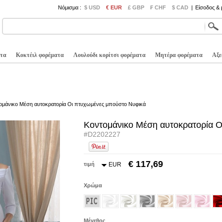
Νόμισμα :
$ USD
€ EUR
£ GBP
₣ CHF
$ CAD
|
Είσοδος &
τα
Κοκτέιλ φορέματα
Λουλούδι κορίτσι φορέματα
Μητέρα φορέματα
Αξε
ομάνικο Μέση αυτοκρατορία Οι πτυχωμένες μπούστο Νυφικά
Κοντομάνικο Μέση αυτοκρατορία 
#D2202227
€ 117,69
τιμή
EUR
Χρώμα
Μέγεθος