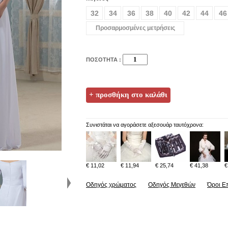
32
34
36
38
40
42
44
46
Προσαρμοσμένες μετρήσεις
ΠΟΣΟΤΗΤΑ :
Συνιστάται να αγοράσετε αξεσουάρ ταυτόχρονα:
€ 11,02
€ 11,94
€ 25,74
€ 41,38
€
Οδηγός χρώματος
Οδηγός Μεγεθών
Όροι Ε