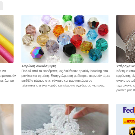
Αφρώδη διακόσμηση
Υπέροχα κε
α να
Πολλά από τα φορέματα μας διαθέτουν sparkly beading στα
Κέντημα επα
σιμοποιούν
μανίκια και τη μέση. Επαγγελματική μοδίστρες περνούν ώρες
εμφάνιση, εί
ς με ζωηρά
επιδέξια ράψιμο στις χάντρες και μαργαριτάρια να
αντικατασταθ
τελειοποιήσει ένα κομψό και κλασικό σχεδιασμό για εσάς.
τεχνολογία 
ράφτες μας θ