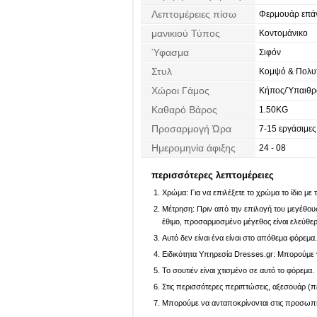
Λεπτομέρειες πίσω
Φερμουάρ επά
μανικιού Τύπος
Κοντομάνικο
Ύφασμα
Σιφόν
Στυλ
Κομψό & Πολυτ
Χώροι Γάμος
Κήπος/Ύπαιθρ
Καθαρό Βάρος
1.50KG
Προσαρμογή Ώρα
7-15 εργάσιμες
Ημερομηνία άφιξης
24 - 08
περισσότερες λεπτομέρειες
Χρώμα: Για να επιλέξετε το χρώμα το ίδιο με
Μέτρηση: Πριν από την επιλογή του μεγέθους,
έθιμο, προσαρμοσμένο μέγεθος είναι ελεύθε
Αυτό δεν είναι ένα είναι στο απόθεμα φόρεμα
Ειδικότητα Υπηρεσία Dresses.gr: Μπορούμε ν
Το σουτιέν είναι χτισμένο σε αυτό το φόρεμα.
Στις περισσότερες περιπτώσεις, αξεσουάρ (πέ
Μπορούμε να ανταποκρίνονται στις προσωπικέ