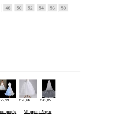
48
50
52
54
56
58
 22,99
€ 26,66
€ 45,05
πιστροφής
Μέτρηση οδηγός