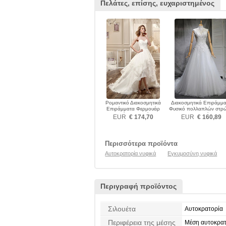
Πελάτες, επίσης, ευχαριστημένος
Ρομαντικό Διακοσμητικά
Διακοσμητικά Επιράμμ
Επιράμματα Φερμουάρ
Φυσικό πολλαπλών στρ
επάνω Νυφικά
Νυφικά
EUR
€ 174,70
EUR
€ 160,89
Περισσότερα προϊόντα
Αυτοκρατορία νυφικά
Εγκυμοσύνη νυφικά
Περιγραφή προϊόντος
Σιλουέτα
Αυτοκρατορία
Περιφέρεια της μέσης
Μέση αυτοκρατ