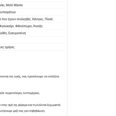
ίκι, Μισό Μανίκι
ουπισμάτων
α που έχουν συλλεχθεί, Χάντρες, Πλισέ,
 Καλοκαίρι, Φθινόπωρο, Άνοιξη
γέθη, Εγκυμοσύνη
μες ημέρες.
ονται πιο υγιής, σας προτείνουμε να επιλέξετε
είτε περισσότερες λεπτομέρειες.
ι στην τιμή της φόρεμα και πωλούνται ξεχωριστά.
ωνήσουμε μαζί σας για επιβεβαίωση.