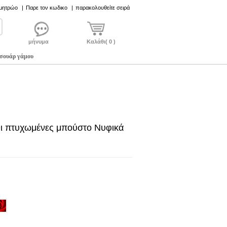
 μητρώο
|
Παρε τον κωδικο
|
παρακολουθείτε σειρά
μήνυμα
Καλάθι( 0 )
σουάρ γάμου
Οι πτυχωμένες μπούστο Νυφικά