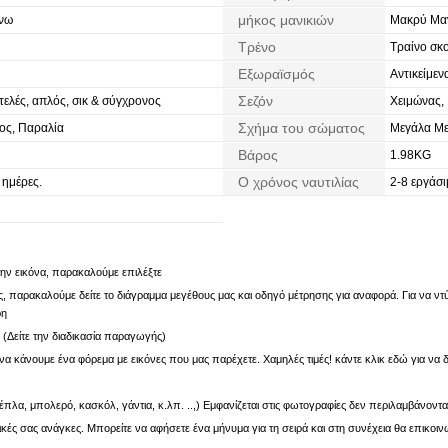
μήκος μανικιών
νω
Μακρύ Μαν
Τρένο
Τραίνο σκ
Εξωραϊσμός
Αντικείμεν
Ντραπέ
Σεζόν
ελές, απλός, σικ & σύγχρονος
Χειμώνας,
Σχήμα του σώματος
ος, Παραλία
Μεγάλα Με
Βάρος
1.98KG
Ο χρόνος ναυτιλίας
 ημέρες.
2-8 εργάσι
 την εικόνα, παρακαλούμε επιλέξτε
 παρακαλούμε δείτε το διάγραμμα μεγέθους μας και οδηγό μέτρησης για αναφορά. Για να ντύν
ρη
. (Δείτε την διαδικασία παραγωγής)
α κάνουμε ένα φόρεμα με εικόνες που μας παρέχετε. Χαμηλές τιμές! κάντε κλικ εδώ για να δ
πλα, μπολερό, κασκόλ, γάντια, κ.λπ. ..,) Εμφανίζεται στις φωτογραφίες δεν περιλαμβάνοντα
ς σας ανάγκες. Μπορείτε να αφήσετε ένα μήνυμα για τη σειρά και στη συνέχεια θα επικοιν