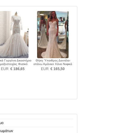
ικά Γοργόνα Δικαστήριο
Θήκη Ύπαιθρος Δαντέλα-
μαξοστοιχίας Φυσικό
επάνω Αμάνικο Χάνει Νυφικά
Καθαρή πλάτη
EUR
€ 186,65
EUR
€ 165,50
μο
τωμάτων