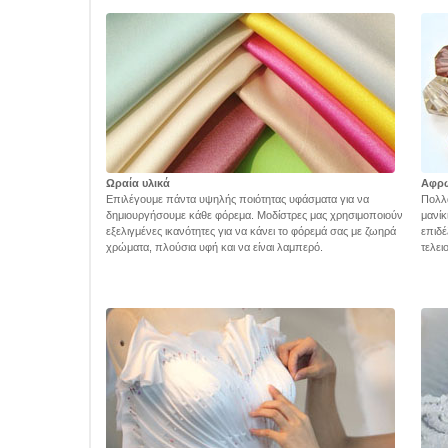
Ωραία υλικά
Αφρ
Επιλέγουμε πάντα υψηλής ποιότητας υφάσματα για να
Πολλά
δημιουργήσουμε κάθε φόρεμα. Μοδίστρες μας χρησιμοποιούν
μανίκ
εξελιγμένες ικανότητες για να κάνει το φόρεμά σας με ζωηρά
επιδέ
χρώματα, πλούσια υφή και να είναι λαμπερό.
τελει