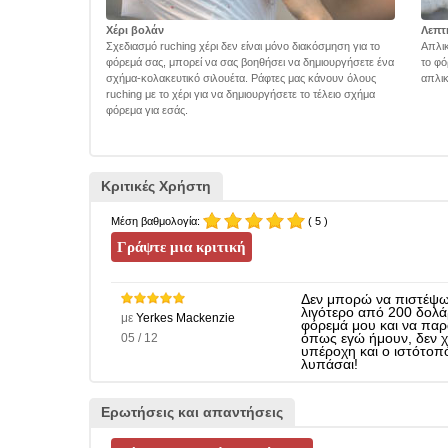
Χέρι βολάν
Λεπτ
Σχεδιασμό ruching χέρι δεν είναι μόνο διακόσμηση για το
Απλικ
φόρεμά σας, μπορεί να σας βοηθήσει να δημιουργήσετε ένα
το φό
σχήμα-κολακευτικό σιλουέτα. Ράφτες μας κάνουν όλους
απλικ
ruching με το χέρι για να δημιουργήσετε το τέλειο σχήμα
φόρεμα για εσάς.
Κριτικές Χρήστη
Μέση βαθμολογία:
( 5 )
Δεν μπορώ να πιστέψω 
λιγότερο από 200 δολά
με
Yerkes Mackenzie
φόρεμά μου και να παρ
05 / 12
όπως εγώ ήμουν, δεν χρ
υπέροχη και ο ιστότοπό
λυπάσαι!
Ερωτήσεις και απαντήσεις