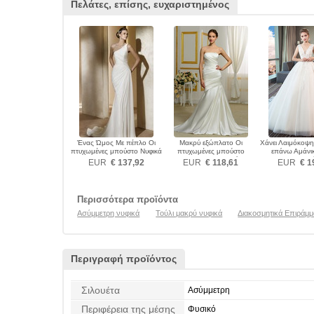
Πελάτες, επίσης, ευχαριστημένος
Ένας Ώμος Με πέπλο Οι
Μακρύ εξώπλατο Οι
Χάνει Λαιμόκοψη
πτυχωμένες μπούστο Νυφικά
πτυχωμένες μπούστο
επάνω Αμάνι
Ύπαιθρος Νυφικά
Νυφικ
EUR
€ 137,92
EUR
€ 118,61
EUR
€ 1
Περισσότερα προϊόντα
Ασύμμετρη νυφικά
Τούλι μακρύ νυφικά
Διακοσμητικά Επιράμμ
Περιγραφή προϊόντος
Σιλουέτα
Ασύμμετρη
Περιφέρεια της μέσης
Φυσικό