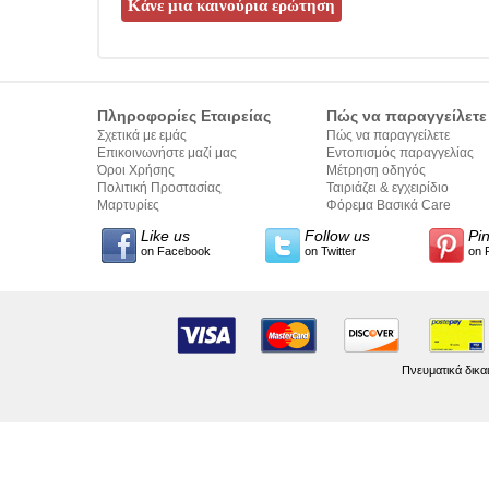
Πληροφορίες Εταιρείας
Πώς να παραγγείλετε
Σχετικά με εμάς
Πώς να παραγγείλετε
Επικοινωνήστε μαζί μας
Εντοπισμός παραγγελίας
Όροι Χρήσης
Μέτρηση οδηγός
Πολιτική Προστασίας
Ταιριάζει & εγχειρίδιο
Προσωπικών Δεδομένων
Μαρτυρίες
σύνταξης κειμένων
Φόρεμα Βασικά Care
Like us
Follow us
Pi
on Facebook
on Twitter
on 
Πνευματικά δικα