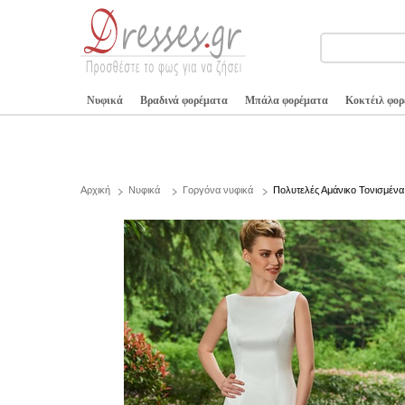
Νυφικά
Βραδινά φορέματα
Μπάλα φορέματα
Κοκτέιλ φο
Αρχική
Νυφικά
Γοργόνα νυφικά
Πολυτελές Αμάνικο Τονισμένα