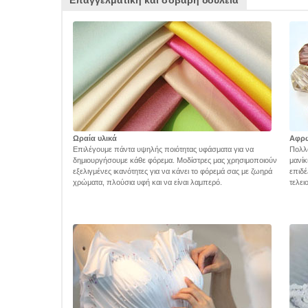
Ωραία υλικά
Αφρ
Επιλέγουμε πάντα υψηλής ποιότητας υφάσματα για να
Πολλά
δημιουργήσουμε κάθε φόρεμα. Μοδίστρες μας χρησιμοποιούν
μανίκ
εξελιγμένες ικανότητες για να κάνει το φόρεμά σας με ζωηρά
επιδέ
χρώματα, πλούσια υφή και να είναι λαμπερό.
τελει