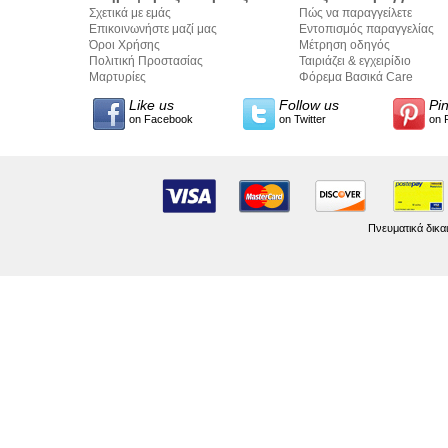
Σχετικά με εμάς
Πώς να παραγγείλετε
Επικοινωνήστε μαζί μας
Εντοπισμός παραγγελίας
Όροι Χρήσης
Μέτρηση οδηγός
Πολιτική Προστασίας
Ταιριάζει & εγχειρίδιο
Προσωπικών Δεδομένων
Μαρτυρίες
σύνταξης κειμένων
Φόρεμα Βασικά Care
Like us
Follow us
Pi
on Facebook
on Twitter
on 
Πνευματικά δικα