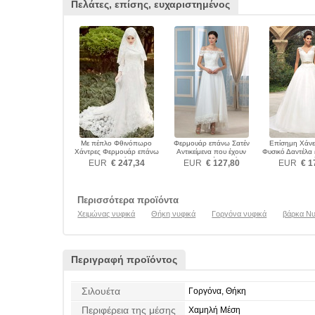
Πελάτες, επίσης, ευχαριστημένος
Με πέπλο Φθινόπωρο
Φερμουάρ επάνω Σατέν
Επίσημη Χάνε
Χάντρες Φερμουάρ επάνω
Αντικείμενα που έχουν
Φυσικό Δαντέλα
Νυφικά
συλλεχθεί Νυφικά
Νυφικ
EUR
€ 247,34
EUR
€ 127,80
EUR
€ 1
Περισσότερα προϊόντα
Χειμώνας νυφικά
Θήκη νυφικά
Γοργόνα νυφικά
βάρκα Νυ
Περιγραφή προϊόντος
Σιλουέτα
Γοργόνα, Θήκη
Περιφέρεια της μέσης
Χαμηλή Μέση