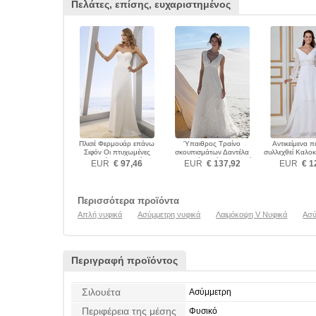
Πελάτες, επίσης, ευχαριστημένος
Πλισέ Φερμουάρ επάνω
Ύπαιθρος Τραίνο
Αντικείμενα π
Σιφόν Οι πτυχωμένες
σκουπισμάτων Δαντέλα
συλλεχθεί Καλοκ
μπούστο Νυφικά
Φερμουάρ επάνω Νυφικά
EUR
€ 97,46
EUR
€ 137,92
EUR
€ 1
Περισσότερα προϊόντα
Απλή νυφικά
Ασύμμετρη νυφικά
Λαιμόκοψη V Νυφικά
Ασύ
Περιγραφή προϊόντος
Σιλουέτα
Ασύμμετρη
Περιφέρεια της μέσης
Φυσικό