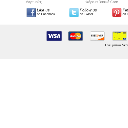
Προσωπικών Δεδομένων
Μαρτυρίες
σύνταξης κειμένων
Φόρεμα Βασικά Care
Like us
Follow us
Pi
on Facebook
on Twitter
on 
Πνευματικά δικα