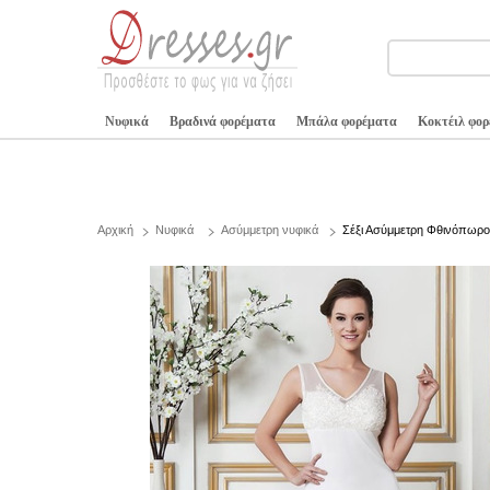
Νυφικά
Βραδινά φορέματα
Μπάλα φορέματα
Κοκτέιλ φο
Αρχική
Νυφικά
Ασύμμετρη νυφικά
Σέξι Ασύμμετρη Φθινόπωρο