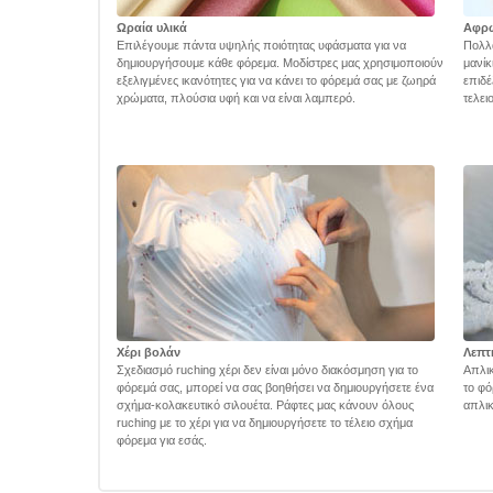
Ωραία υλικά
Αφρ
Επιλέγουμε πάντα υψηλής ποιότητας υφάσματα για να
Πολλά
δημιουργήσουμε κάθε φόρεμα. Μοδίστρες μας χρησιμοποιούν
μανίκ
εξελιγμένες ικανότητες για να κάνει το φόρεμά σας με ζωηρά
επιδέ
χρώματα, πλούσια υφή και να είναι λαμπερό.
τελει
Χέρι βολάν
Λεπτ
Σχεδιασμό ruching χέρι δεν είναι μόνο διακόσμηση για το
Απλικ
φόρεμά σας, μπορεί να σας βοηθήσει να δημιουργήσετε ένα
το φό
σχήμα-κολακευτικό σιλουέτα. Ράφτες μας κάνουν όλους
απλικ
ruching με το χέρι για να δημιουργήσετε το τέλειο σχήμα
φόρεμα για εσάς.