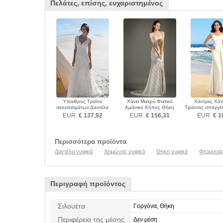
Πελάτες, επίσης, ευχαριστημένος
Ύπαιθρος Τραίνο
Χάνει Μακρύ Φυσικό
Χάντρες Χάν
σκουπισμάτων Δαντέλα
Αμάνικο Κήπος Θήκη
Τιράντες σπαγγέ
Φερμουάρ επάνω Νυφικά
Νυφικά
Νυφικ
EUR
€ 137,92
EUR
€ 156,31
EUR
€ 1
Περισσότερα προϊόντα
Δαντέλα νυφικά
Χειμώνας νυφικά
Θήκη νυφικά
Φερμουάρ
Περιγραφή προϊόντος
Σιλουέτα
Γοργόνα, Θήκη
Περιφέρεια της μέσης
Δεν μέση