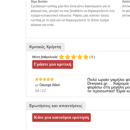
Χέρι βολάν
Λεπτ
Σχεδιασμό ruching χέρι δεν είναι μόνο διακόσμηση για το
Απλικ
φόρεμά σας, μπορεί να σας βοηθήσει να δημιουργήσετε ένα
το φό
σχήμα-κολακευτικό σιλουέτα. Ράφτες μας κάνουν όλους
απλικ
ruching με το χέρι για να δημιουργήσετε το τέλειο σχήμα
φόρεμα για εσάς.
Κριτικές Χρήστη
Μέση βαθμολογία:
( 5 )
Πολύ ωραίο γαμήλιο φόρ
Dresses.gr, .. Χαίρομα
με
George Allen
φορέσω στη μεγάλη μου 
04 / 22
το προσωπικό! Είμαι ε
Ερωτήσεις και απαντήσεις