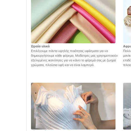
Ωραία υλικά
Αφρ
Επιλέγουμε πάντα υψηλής ποιότητας υφάσματα για να
Πολλά
δημιουργήσουμε κάθε φόρεμα. Μοδίστρες μας χρησιμοποιούν
μανίκ
εξελιγμένες ικανότητες για να κάνει το φόρεμά σας με ζωηρά
επιδέ
χρώματα, πλούσια υφή και να είναι λαμπερό.
τελει