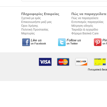
Πληροφορίες Εταιρείας
Πώς να παραγγείλετε
Σχετικά με εμάς
Πώς να παραγγείλετε
Επικοινωνήστε μαζί μας
Εντοπισμός παραγγελίας
Όροι Χρήσης
Μέτρηση οδηγός
Πολιτική Προστασίας
Ταιριάζει & εγχειρίδιο
Προσωπικών Δεδομένων
Μαρτυρίες
σύνταξης κειμένων
Φόρεμα Βασικά Care
Like us
Follow us
Pi
on Facebook
on Twitter
on 
Πνευματικά δικα