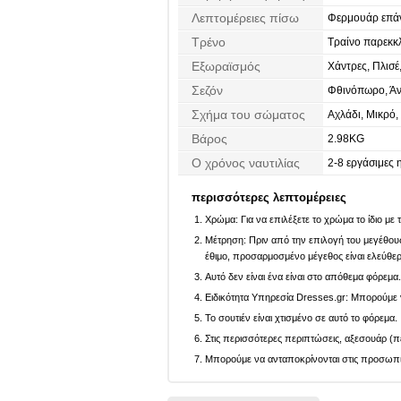
Λεπτομέρειες πίσω
Φερμουάρ επά
Τρένο
Τραίνο παρεκκ
Εξωραϊσμός
Χάντρες, Πλισέ
Σεζόν
Φθινόπωρο, Άν
Σχήμα του σώματος
Αχλάδι, Μικρό,
Βάρος
2.98KG
Ο χρόνος ναυτιλίας
2-8 εργάσιμες 
περισσότερες λεπτομέρειες
Χρώμα: Για να επιλέξετε το χρώμα το ίδιο με
Μέτρηση: Πριν από την επιλογή του μεγέθους,
έθιμο, προσαρμοσμένο μέγεθος είναι ελεύθε
Αυτό δεν είναι ένα είναι στο απόθεμα φόρεμα
Ειδικότητα Υπηρεσία Dresses.gr: Μπορούμε ν
Το σουτιέν είναι χτισμένο σε αυτό το φόρεμα.
Στις περισσότερες περιπτώσεις, αξεσουάρ (πέ
Μπορούμε να ανταποκρίνονται στις προσωπικέ