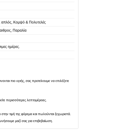
, απλός, Κομψό & Πολυτελές
ιθρος, Παραλία
ιμες ημέρες.
ονται πιο υγιής, σας προτείνουμε να επιλέξετε
είτε περισσότερες λεπτομέρειες.
ι στην τιμή της φόρεμα και πωλούνται ξεχωριστά.
ωνήσουμε μαζί σας για επιβεβαίωση.