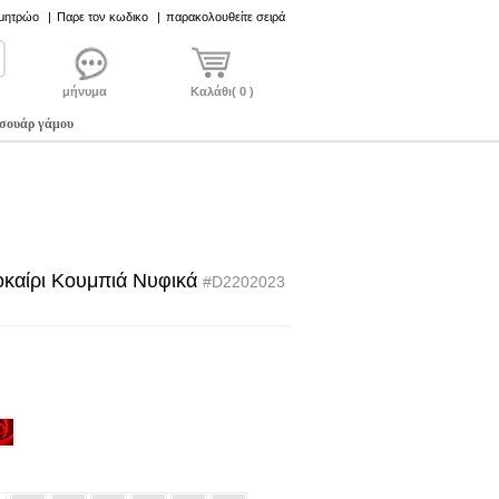
 μητρώο
|
Παρε τον κωδικο
|
παρακολουθείτε σειρά
μήνυμα
Καλάθι( 0 )
σουάρ γάμου
καίρι Κουμπιά Νυφικά
#D2202023