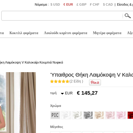
Νόμισμα :
$ USD
€ EUR
£ GBP
₣ CHF
$ CAD
|
Είσοδος &
τα
Κοκτέιλ φορέματα
Λουλούδι κορίτσι φορέματα
Μητέρα φορέματα
Αξε
κη Λαιμόκοψη V Καλοκαίρι Κουμπιά Νυφικά
Ύπαιθρος Θήκη Λαιμόκοψη V Καλο
(2 Είδη )
€ 145,27
τιμή
EUR
Χρώμα
Μέγεθος