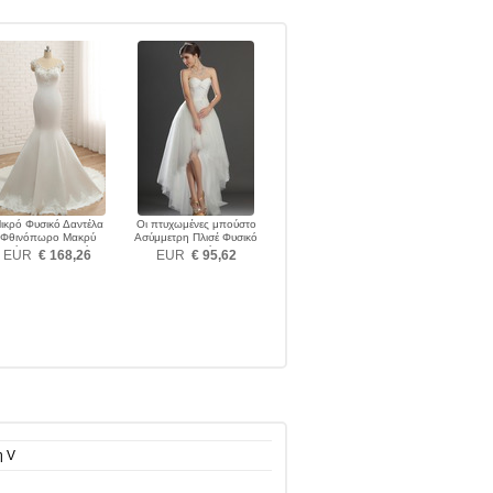
ικρό Φυσικό Δαντέλα
Οι πτυχωμένες μπούστο
Φθινόπωρο Μακρύ
Ασύμμετρη Πλισέ Φυσικό
Κόσμημα Νυφικά
Νυφικά
EUR
€ 168,26
EUR
€ 95,62
η V