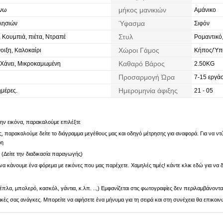
μήκος μανικιών
νω
Αμάνικο
Ύφασμα
λησιών
Σιφόν
Στυλ
, Κουμπιά, πιέτα, Ντραπέ
Ρομαντικό
Χώροι Γάμος
οιξη, Καλοκαίρι
Κήπος/Ύπα
Καθαρό Βάρος
 Χάνει, Μικροκαμωμένη
2.50KG
Προσαρμογή Ώρα
7-15 εργάσ
Ημερομηνία άφιξης
ημέρες.
21 - 05
 την εικόνα, παρακαλούμε επιλέξτε
 παρακαλούμε δείτε το διάγραμμα μεγέθους μας και οδηγό μέτρησης για αναφορά. Για να ντύν
ρη
. (Δείτε την διαδικασία παραγωγής)
α κάνουμε ένα φόρεμα με εικόνες που μας παρέχετε. Χαμηλές τιμές! κάντε κλικ εδώ για να δ
πλα, μπολερό, κασκόλ, γάντια, κ.λπ. ..,) Εμφανίζεται στις φωτογραφίες δεν περιλαμβάνοντα
ς σας ανάγκες. Μπορείτε να αφήσετε ένα μήνυμα για τη σειρά και στη συνέχεια θα επικοιν