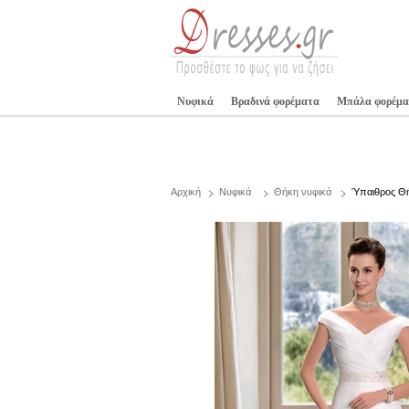
Νυφικά
Βραδινά φορέματα
Μπάλα φορέμα
Αρχική
Νυφικά
Θήκη νυφικά
Ύπαιθρος Θή