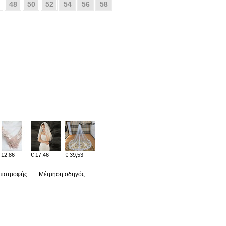
48
50
52
54
56
58
 12,86
€ 17,46
€ 39,53
πιστροφής
Μέτρηση οδηγός