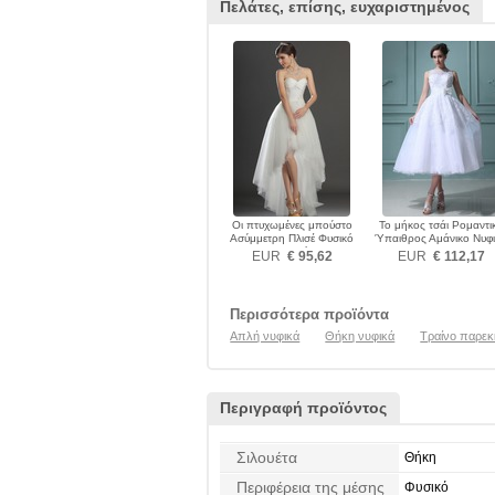
Πελάτες, επίσης, ευχαριστημένος
Οι πτυχωμένες μπούστο
Το μήκος τσάι Ρομαντι
Ασύμμετρη Πλισέ Φυσικό
Ύπαιθρος Αμάνικο Νυφ
Νυφικά
EUR
€ 95,62
EUR
€ 112,17
Περισσότερα προϊόντα
Απλή νυφικά
Θήκη νυφικά
Τραίνο παρε
Περιγραφή προϊόντος
Σιλουέτα
Θήκη
Περιφέρεια της μέσης
Φυσικό