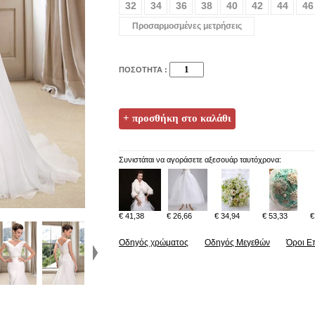
32
34
36
38
40
42
44
46
Προσαρμοσμένες μετρήσεις
ΠΟΣΟΤΗΤΑ :
Συνιστάται να αγοράσετε αξεσουάρ ταυτόχρονα:
€ 41,38
€ 26,66
€ 34,94
€ 53,33
€
Οδηγός χρώματος
Οδηγός Μεγεθών
Όροι Ε