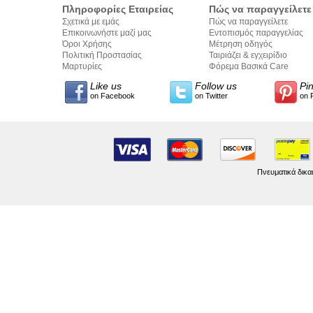
Πληροφορίες Εταιρείας
Πώς να παραγγείλετε
Σχετικά με εμάς
Πώς να παραγγείλετε
Επικοινωνήστε μαζί μας
Εντοπισμός παραγγελίας
Όροι Χρήσης
Μέτρηση οδηγός
Πολιτική Προστασίας
Ταιριάζει & εγχειρίδιο
Προσωπικών Δεδομένων
Μαρτυρίες
σύνταξης κειμένων
Φόρεμα Βασικά Care
Like us
Follow us
Pi
on Facebook
on Twitter
on 
Πνευματικά δικα