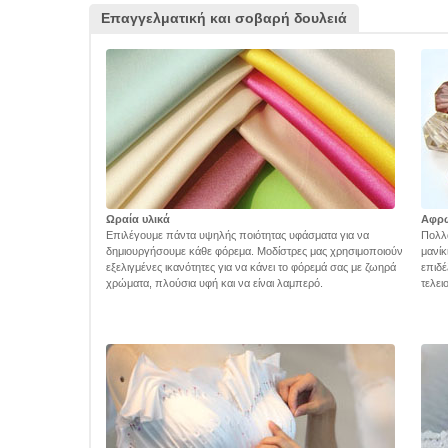
Επαγγελματική και σοβαρή δουλειά
Ωραία υλικά
Αφρ
Επιλέγουμε πάντα υψηλής ποιότητας υφάσματα για να
Πολλά
δημιουργήσουμε κάθε φόρεμα. Μοδίστρες μας χρησιμοποιούν
μανίκ
εξελιγμένες ικανότητες για να κάνει το φόρεμά σας με ζωηρά
επιδέ
χρώματα, πλούσια υφή και να είναι λαμπερό.
τελει