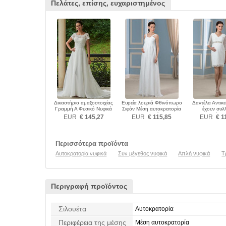
Πελάτες, επίσης, ευχαριστημένος
Δικαστήριο αμαξοστοιχίας
Ευρεία λουριά Φθινόπωρο
Δαντέλα Αντικε
Γραμμή Α Φυσικό Νυφικά
Σιφόν Μέση αυτοκρατορία
έχουν συλλ
Νυφικά
Διακοσμημένες 
EUR
€ 145,27
EUR
€ 115,85
EUR
€ 1
ζώνη Νυ
Περισσότερα προϊόντα
Αυτοκρατορία νυφικά
Συν μέγεθος νυφικά
Απλή νυφικά
Τ
Περιγραφή προϊόντος
Σιλουέτα
Αυτοκρατορία
Περιφέρεια της μέσης
Μέση αυτοκρατορία