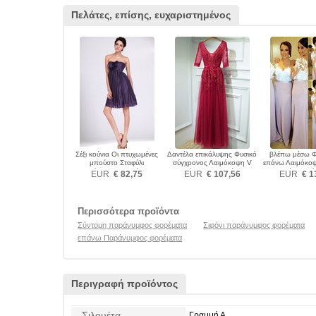
Πελάτες, επίσης, ευχαριστημένος
Σέξι κούνια Οι πτυχωμένες
Δαντέλα επικάλυψης Φυσικό
βλέπω μέσω 
μπούστο Σταφύλι
σύγχρονος Λαιμόκοψη V
επάνω Λαιμόκο
Παράνυμφος φορέματα
Παράνυμφος φορέματα
Μανίκι Παρ
EUR
€ 82,75
EUR
€ 107,56
EUR
€ 1
φορέμα
Περισσότερα προϊόντα
Σύντομη παράνυμφος φορέματα
Σιφόνι παράνυμφος φορέματα
επάνω Παράνυμφος φορέματα
Περιγραφή προϊόντος
Σιλουέτα
Γραμμή Α