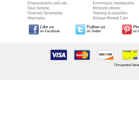
Επικοινωνήστε μαζί μας
Εντοπισμός παραγγελίας
Όροι Χρήσης
Μέτρηση οδηγός
Πολιτική Προστασίας
Ταιριάζει & εγχειρίδιο
Προσωπικών Δεδομένων
Μαρτυρίες
σύνταξης κειμένων
Φόρεμα Βασικά Care
Like us
Follow us
Pi
on Facebook
on Twitter
on 
Πνευματικά δικα