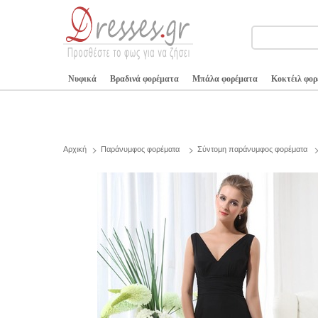
Νυφικά
Βραδινά φορέματα
Μπάλα φορέματα
Κοκτέιλ φο
Αρχική
Παράνυμφος φορέματα
Σύντομη παράνυμφος φορέματα