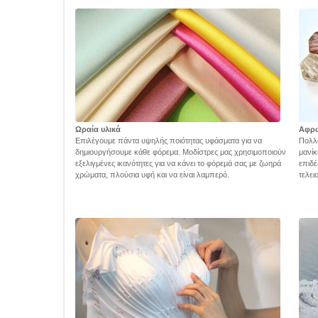
Ωραία υλικά
Αφρ
Επιλέγουμε πάντα υψηλής ποιότητας υφάσματα για να
Πολλά
δημιουργήσουμε κάθε φόρεμα. Μοδίστρες μας χρησιμοποιούν
μανίκ
εξελιγμένες ικανότητες για να κάνει το φόρεμά σας με ζωηρά
επιδέ
χρώματα, πλούσια υφή και να είναι λαμπερό.
τελει