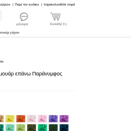
 μητρώο
|
Παρε τον κωδικο
|
παρακολουθείτε σειρά
μήνυμα
Καλάθι( 0 )
σουάρ γάμου
τα
ερμουάρ επάνω Παράνυμφος