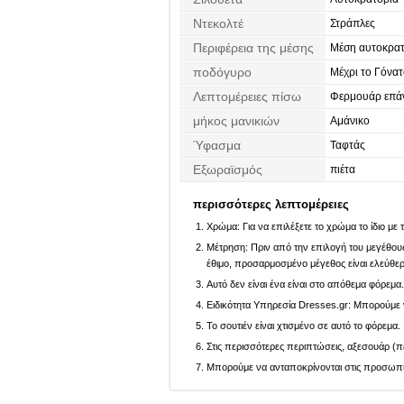
Ντεκολτέ
Στράπλες
Περιφέρεια της μέσης
Μέση αυτοκρατ
ποδόγυρο
Μέχρι το Γόνα
Λεπτομέρειες πίσω
Φερμουάρ επάν
μήκος μανικιών
Αμάνικο
Ύφασμα
Ταφτάς
Εξωραϊσμός
πιέτα
περισσότερες λεπτομέρειες
Χρώμα: Για να επιλέξετε το χρώμα το ίδιο με
Μέτρηση: Πριν από την επιλογή του μεγέθους,
έθιμο, προσαρμοσμένο μέγεθος είναι ελεύθε
Αυτό δεν είναι ένα είναι στο απόθεμα φόρεμα
Ειδικότητα Υπηρεσία Dresses.gr: Μπορούμε ν
Το σουτιέν είναι χτισμένο σε αυτό το φόρεμα.
Στις περισσότερες περιπτώσεις, αξεσουάρ (πέ
Μπορούμε να ανταποκρίνονται στις προσωπικέ