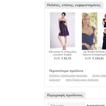
Πελάτες, επίσης, ευχαριστημένος
Σέξι κούνια Οι πτυχωμένες
σικ Φυσικό Ανάποδο
μπούστο Σταφύλι
Τρίγωνο Αυτοκρατορί
Παράνυμφος φορέματα
Σιφόν Παράνυμφος
EUR
€ 82,75
EUR
€ 104,81
φορέματα
Περισσότερα προϊόντα
Στράπλες παράνυμφος φορέματα
Απλός παρ
φορέματα
πιέτα Παράνυμφος φορέματα
Περιγραφή προϊόντος
Σιλουέτα
Αυτοκρατορία