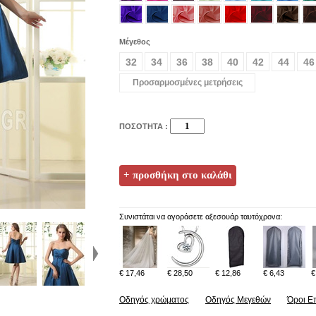
Μέγεθος
32
34
36
38
40
42
44
46
Προσαρμοσμένες μετρήσεις
ΠΟΣΟΤΗΤΑ :
Συνιστάται να αγοράσετε αξεσουάρ ταυτόχρονα:
€ 17,46
€ 28,50
€ 12,86
€ 6,43
€
Οδηγός χρώματος
Οδηγός Μεγεθών
Όροι Ε