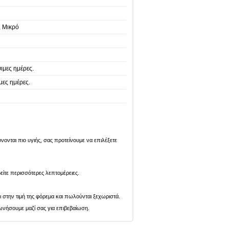
 Μικρό
ιμες ημέρες.
μες ημέρες.
ονται πιο υγιής, σας προτείνουμε να επιλέξετε
είτε περισσότερες λεπτομέρειες.
ι στην τιμή της φόρεμα και πωλούνται ξεχωριστά.
ωνήσουμε μαζί σας για επιβεβαίωση.