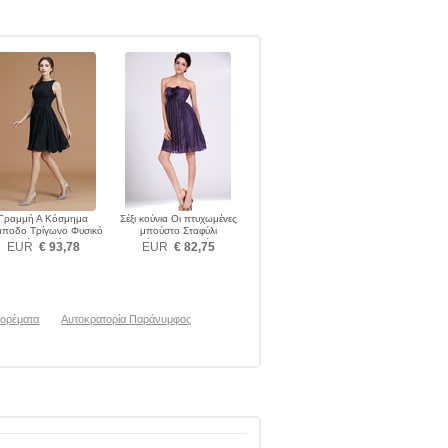
Γραμμή Α Κόσμημα
Σέξι κούνια Οι πτυχωμένες
ποδο Τρίγωνο Φυσικό
μπούστο Σταφύλι
ολυτελές Παράνυμφος
Παράνυμφος φορέματα
EUR
€ 93,78
EUR
€ 82,75
φορέματα
ορέματα
Αυτοκρατορία Παράνυμφος