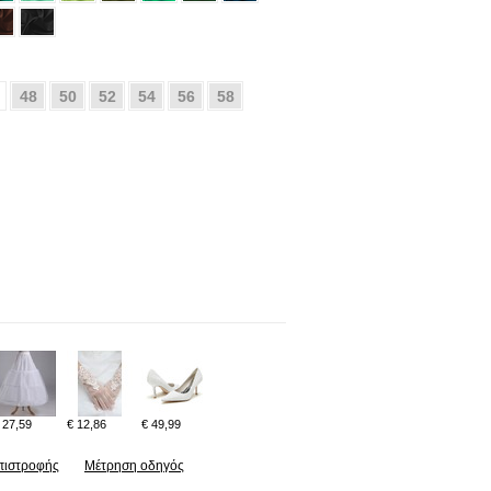
48
50
52
54
56
58
 27,59
€ 12,86
€ 49,99
πιστροφής
Μέτρηση οδηγός