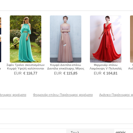
Σιφόν Τραίνο σκουπισμάτων
Κομψό Δαντέλα-επάνω
Φερμουάρ επάνω
α
Κομψό Υψηλή καλύπτονται
Δαντέλα επικάλυψης Μήκος
Λαιμόκοψη V Πολυτελές
Ανά
Παράνυμφος φορέματα
πατωμάτων Παράνυμφος
Γραμμή Α Παράνυμφος
Π
EUR
€ 116,77
EUR
€ 115,85
EUR
€ 104,81
φορέματα
φορέματα
άνυμφος φορέματα
Φερμουάρ επάνω Παράνυμφος φορέματα
Αμάνικο Παράνυμφος φ
Στυλ
απλός