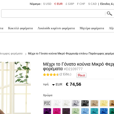
Νόμισμα :
$ USD
€ EUR
£ GBP
₣ CHF
$ CAD
|
Είσοδος &
τα
Κοκτέιλ φορέματα
Λουλούδι κορίτσι φορέματα
Μητέρα φορέματα
Αξε
άνυμφος φορέματα
Μέχρι το Γόνατο κούνια Μικρό Φερμουάρ επάνω Παράνυμφος φορέμα
Μέχρι το Γόνατο κούνια Μικρό Φ
φορέματα
#D2109777
(2 Είδη )
€ 74,56
τιμή
EUR
Χρώμα