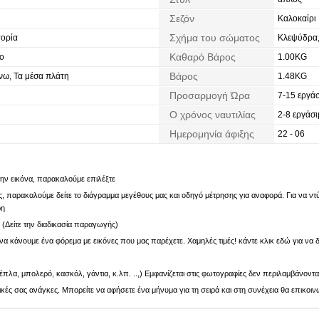
Σεζόν
Καλοκαίρι
Σχήμα του σώματος
ορία
Κλεψύδρα,
Καθαρό Βάρος
το
1.00KG
Βάρος
ω, Τα μέσα πλάτη
1.48KG
Προσαρμογή Ώρα
7-15 εργάσ
Ο χρόνος ναυτιλίας
2-8 εργάσι
Ημερομηνία άφιξης
22 - 06
 την εικόνα, παρακαλούμε επιλέξτε
 παρακαλούμε δείτε το διάγραμμα μεγέθους μας και οδηγό μέτρησης για αναφορά. Για να ντύν
ρη
. (Δείτε την διαδικασία παραγωγής)
α κάνουμε ένα φόρεμα με εικόνες που μας παρέχετε. Χαμηλές τιμές! κάντε κλικ εδώ για να δ
πλα, μπολερό, κασκόλ, γάντια, κ.λπ. ..,) Εμφανίζεται στις φωτογραφίες δεν περιλαμβάνοντα
ς σας ανάγκες. Μπορείτε να αφήσετε ένα μήνυμα για τη σειρά και στη συνέχεια θα επικοιν