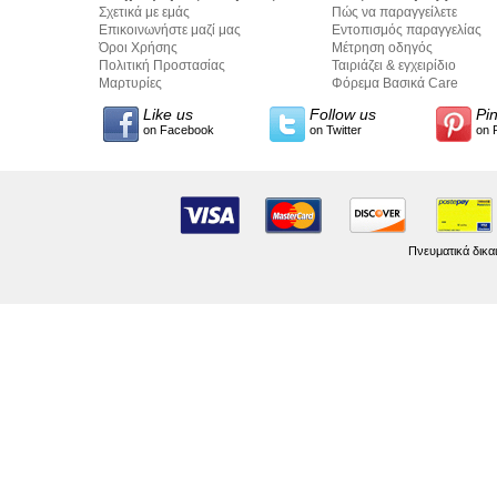
Σχετικά με εμάς
Πώς να παραγγείλετε
Επικοινωνήστε μαζί μας
Εντοπισμός παραγγελίας
Όροι Χρήσης
Μέτρηση οδηγός
Πολιτική Προστασίας
Ταιριάζει & εγχειρίδιο
Προσωπικών Δεδομένων
Μαρτυρίες
σύνταξης κειμένων
Φόρεμα Βασικά Care
Like us
Follow us
Pi
on Facebook
on Twitter
on 
Πνευματικά δικα