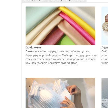
Ωραία υλικά
Αφρ
Επιλέγουμε πάντα υψηλής ποιότητας υφάσματα για να
Πολλά
δημιουργήσουμε κάθε φόρεμα. Μοδίστρες μας χρησιμοποιούν
μανίκ
εξελιγμένες ικανότητες για να κάνει το φόρεμά σας με ζωηρά
επιδέ
χρώματα, πλούσια υφή και να είναι λαμπερό.
τελει