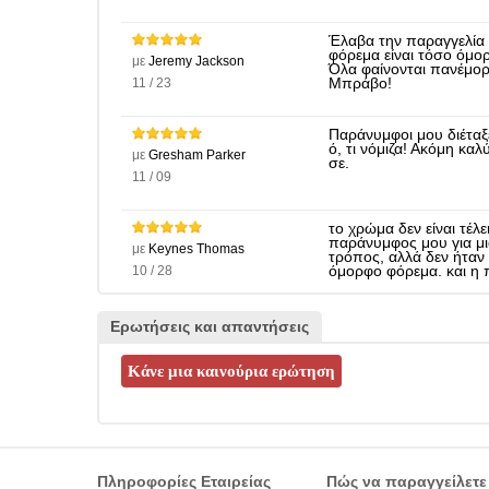
Έλαβα την παραγγελία 
φόρεμα είναι τόσο όμο
με
Jeremy Jackson
Όλα φαίνονται πανέμο
11 / 23
Μπράβο!
Παράνυμφοι μου διέταξε
ό, τι νόμιζα! Ακόμη κα
με
Gresham Parker
σε.
11 / 09
το χρώμα δεν είναι τέλ
παράνυμφος μου για μι
με
Keynes Thomas
τρόπος, αλλά δεν ήταν
10 / 28
όμορφο φόρεμα. και η π
Ερωτήσεις και απαντήσεις
Πληροφορίες Εταιρείας
Πώς να παραγγείλετε