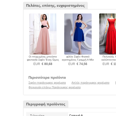
Πελάτες, επίσης, ευχαριστημένος
Οι πτυχωμένες μπούστο
φύλλο Σιφόν Φυσικό
Πολυτελές
φαντασία Σιφόν Ένας Ώμος
αγαπημένος Γραμμή Α Μίνι
καλύπτονται
Παράνυμφος φορέματα
Παράνυμφος φορέματα
Διακοσμητικά 
EUR
€ 80,68
EUR
€ 74,56
EUR
€ 1
Παράνυμφος 
Περισσότερα προϊόντα
Σιφόνι παράνυμφος φορέματα
Απλός παράνυμφος φορέματα
Φερμουάρ επάνω Παράνυμφος φορέματα
Περιγραφή προϊόντος
Σιλουέτα
Γραμμή Α