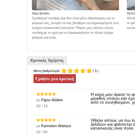
Χέρι βολάν
Λεπτ
Σχεδιασμό ruching χέρι δεν είναι μόνο διακόσμηση για το
Απλικ
φόρεμά σας, μπορεί να σας βοηθήσει να δημιουργήσετε ένα
το φό
σχήμα-κολακευτικό σιλουέτα. Ράφτες μας κάνουν όλους
απλικ
ruching με το χέρι για να δημιουργήσετε το τέλειο σχήμα
φόρεμα για εσάς.
Κριτικές Χρήστη
Μέση βαθμολογία:
( 5 )
Η κόρη μου άρεσε το φ
μέγεθος επάνω εάν έχου
με
Pigou Walker
από το συνηθισμένο, χ
02 / 18
Ήθελα απλώς να πω έν
ζαλίζουν και φαίνονται 
με
Ramsden Wallace
κατασκευής είναι πολύ 
01 / 06