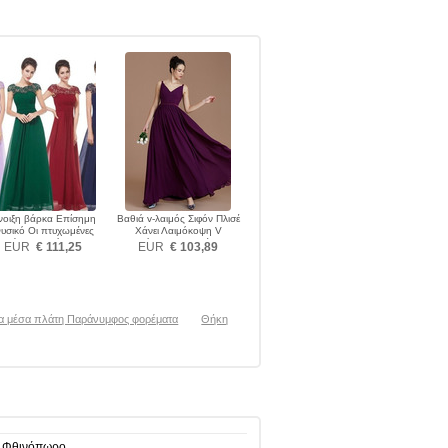
νοιξη βάρκα Επίσημη
Βαθιά v-λαιμός Σιφόν Πλισέ
υσικό Οι πτυχωμένες
Χάνει Λαιμόκοψη V
πούστο Παράνυμφος
Παράνυμφος φορέματα
EUR
€ 111,25
EUR
€ 103,89
φορέματα
α μέσα πλάτη Παράνυμφος φορέματα
Θήκη
, Φθινόπωρο