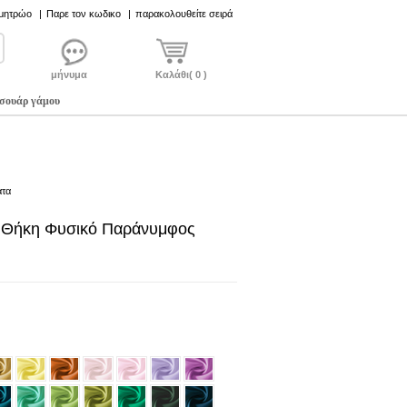
 μητρώο
|
Παρε τον κωδικο
|
παρακολουθείτε σειρά
μήνυμα
Καλάθι( 0 )
σουάρ γάμου
ατα
ος Θήκη Φυσικό Παράνυμφος