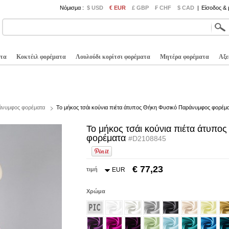
Νόμισμα :
$ USD
€ EUR
£ GBP
₣ CHF
$ CAD
|
Είσοδος &
τα
Κοκτέιλ φορέματα
Λουλούδι κορίτσι φορέματα
Μητέρα φορέματα
Αξε
άνυμφος φορέματα
Το μήκος τσάι κούνια πιέτα άτυπος Θήκη Φυσικό Παράνυμφος φορέμ
Το μήκος τσάι κούνια πιέτα άτυπ
φορέματα
#D2108845
€ 77,23
τιμή
EUR
Χρώμα