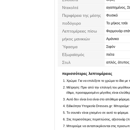
Ντεκολτέ
αγαπημένος, Σ
Περιφέρεια της μέσης
Φυσικό
ποδόγυρο
Το μήκος τσάι
Λεπτομέρειες πίσω
Φερμουάρ επάν
μήκος μανικιών
Αμάνικο
Ύφασμα
Σιφόν
Εξωραϊσμός
πιέτα
Στυλ
απλός, άτυπος
περισσότερες λεπτομέρειες
Χρώμα: Για να επιλέξετε το χρώμα το ίδιο με
Μέτρηση: Πριν από την επιλογή του μεγέθους,
έθιμο, προσαρμοσμένο μέγεθος είναι ελεύθε
Αυτό δεν είναι ένα είναι στο απόθεμα φόρεμα
Ειδικότητα Υπηρεσία Dresses.gr: Μπορούμε ν
Το σουτιέν είναι χτισμένο σε αυτό το φόρεμα.
Στις περισσότερες περιπτώσεις, αξεσουάρ (πέ
Μπορούμε να ανταποκρίνονται στις προσωπικέ