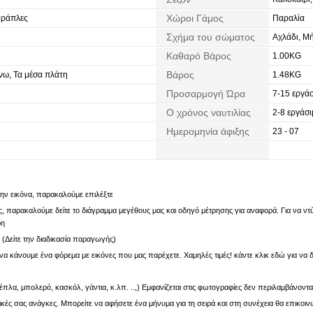
Χώροι Γάμος
τράπλες
Παραλία
Σχήμα του σώματος
Αχλάδι, Μ
Καθαρό Βάρος
1.00KG
Βάρος
ω, Τα μέσα πλάτη
1.48KG
Προσαρμογή Ώρα
7-15 εργάσ
Ο χρόνος ναυτιλίας
2-8 εργάσι
Ημερομηνία άφιξης
23 - 07
 την εικόνα, παρακαλούμε επιλέξτε
 παρακαλούμε δείτε το διάγραμμα μεγέθους μας και οδηγό μέτρησης για αναφορά. Για να ντύν
ρη
. (Δείτε την διαδικασία παραγωγής)
α κάνουμε ένα φόρεμα με εικόνες που μας παρέχετε. Χαμηλές τιμές! κάντε κλικ εδώ για να δ
πλα, μπολερό, κασκόλ, γάντια, κ.λπ. ..,) Εμφανίζεται στις φωτογραφίες δεν περιλαμβάνοντα
ς σας ανάγκες. Μπορείτε να αφήσετε ένα μήνυμα για τη σειρά και στη συνέχεια θα επικοιν