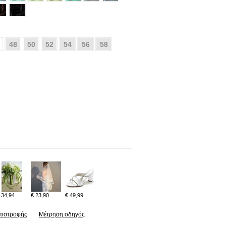
48
50
52
54
56
58
 34,94
€ 23,90
€ 49,99
πιστροφής
Μέτρηση οδηγός