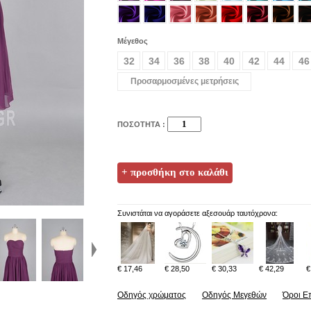
Μέγεθος
32
34
36
38
40
42
44
46
Προσαρμοσμένες μετρήσεις
ΠΟΣΟΤΗΤΑ :
Συνιστάται να αγοράσετε αξεσουάρ ταυτόχρονα:
€ 17,46
€ 28,50
€ 30,33
€ 42,29
€
Οδηγός χρώματος
Οδηγός Μεγεθών
Όροι Ε