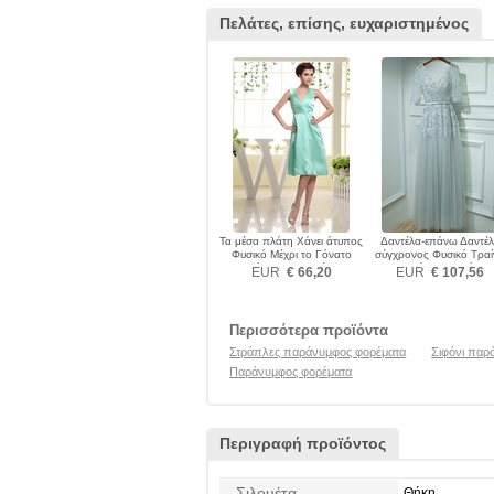
Πελάτες, επίσης, ευχαριστημένος
Τα μέσα πλάτη Χάνει άτυπος
Δαντέλα-επάνω Δαντέ
Φυσικό Μέχρι το Γόνατο
σύγχρονος Φυσικό Τραί
Παράνυμφος φορέματα
σκουπισμάτων Παράνυμ
EUR
€ 66,20
EUR
€ 107,56
φορέματα
Περισσότερα προϊόντα
Στράπλες παράνυμφος φορέματα
Σιφόνι παρ
Παράνυμφος φορέματα
Περιγραφή προϊόντος
Σιλουέτα
Θήκη