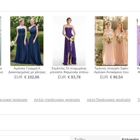
λα
Αμάνικο Γραμμή Α
Στράπλες Οι πτυχωμένες
Τιράντες σπαγγέτι Σιφόν
Ά
νο
Διακοσμημένες με χάντρες
μπούστο Φερμουάρ επάνω
Αμάνικο Αντικείμενα που
Φ
φος
ζώνη Παράνυμφος φορέματα
Παράνυμφος φορέματα
έχουν συλλεχθεί
μ
EUR
€ 102,06
EUR
€ 93,78
EUR
€ 96,54
Παράνυμφος φορέματα
άνυμφος φορέματα
Απλός παράνυμφος φορέματα
πιέτα Παράνυμφος φορέματα
Τ
Σεζόν
Καλοκαίρι