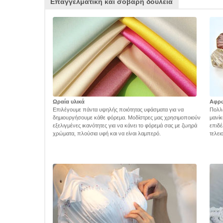
Επαγγελματική και σοβαρή δουλειά
Ωραία υλικά
Αφρ
Επιλέγουμε πάντα υψηλής ποιότητας υφάσματα για να
Πολλά
δημιουργήσουμε κάθε φόρεμα. Μοδίστρες μας χρησιμοποιούν
μανίκ
εξελιγμένες ικανότητες για να κάνει το φόρεμά σας με ζωηρά
επιδέ
χρώματα, πλούσια υφή και να είναι λαμπερό.
τελει