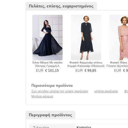
Πελάτες, επίσης, ευχαριστημένος
Χάνει Μέτρια Με σακάκι
Φυσικό Φερμουάρ επάνω
Φυσικό Θήκη 
Χάντρες Γραμμή Α
Κομψό Καλοκαίρι Οδοντωτό
Γόνατο εξώπλα
Φερμουάρ επάνω Μητέρα
Μητέρα φόρεμα
Μητέρα φ
EUR
€ 101,15
EUR
€ 99,85
EUR
€ 9
φόρεμα
Περισσότερα προϊόντα
Συν μέγεθος μητέρα της νύφης φορέματα
μητέρα φορέματα
Φο
Μητέρα φόρεμα
Περιγραφή προϊόντος
Σιλουέτα
Κοστούμι