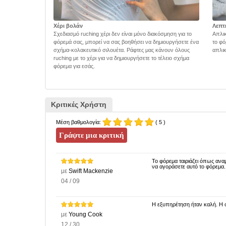
Χέρι βολάν
Λεπτ
Σχεδιασμό ruching χέρι δεν είναι μόνο διακόσμηση για το
Απλικ
φόρεμά σας, μπορεί να σας βοηθήσει να δημιουργήσετε ένα
το φό
σχήμα-κολακευτικό σιλουέτα. Ράφτες μας κάνουν όλους
απλικ
ruching με το χέρι για να δημιουργήσετε το τέλειο σχήμα
φόρεμα για εσάς.
Κριτικές Χρήστη
Μέση βαθμολογία:
( 5 )
Το φόρεμα ταιριάζει όπως ανα
να αγοράσετε αυτό το φόρεμα.
με
Swift Mackenzie
04 / 09
Η εξυπηρέτηση ήταν καλή. Η σ
με
Young Cook
12 / 30