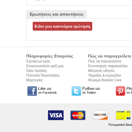
Ερωτήσεις και απαντήσεις
Πληροφορίες Εταιρείας
Πώς να παραγγείλετε
Σχετικά με εμάς
Πώς να παραγγείλετε
Επικοινωνήστε μαζί μας
Εντοπισμός παραγγελίας
Όροι Χρήσης
Μέτρηση οδηγός
Πολιτική Προστασίας
Ταιριάζει & εγχειρίδιο
Προσωπικών Δεδομένων
Μαρτυρίες
σύνταξης κειμένων
Φόρεμα Βασικά Care
Like us
Follow us
Pi
on Facebook
on Twitter
on 
Πνευματικά δικα