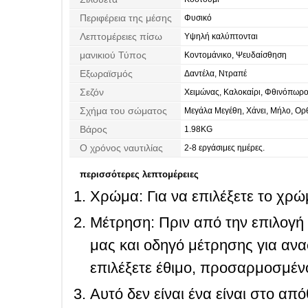
Περιφέρεια της μέσης
Φυσικό
Λεπτομέρειες πίσω
Υψηλή καλύπτονται
μανικιού Τύπος
Κοντομάνικο, Ψευδαίσθηση
Εξωραϊσμός
Δαντέλα, Ντραπέ
Σεζόν
Χειμώνας, Καλοκαίρι, Φθινόπωρο
Σχήμα του σώματος
Μεγάλα Μεγέθη, Χάνει, Μήλο, Ορθ
Κλεψύδρα
Βάρος
1.98KG
Ο χρόνος ναυτιλίας
2-8 εργάσιμες ημέρες.
περισσότερες λεπτομέρειες
Χρώμα: Για να επιλέξετε το χρώμ
Μέτρηση: Πριν από την επιλογή
μας και οδηγό μέτρησης για ανα
επιλέξετε έθιμο, προσαρμοσμένο
Αυτό δεν είναι ένα είναι στο απ