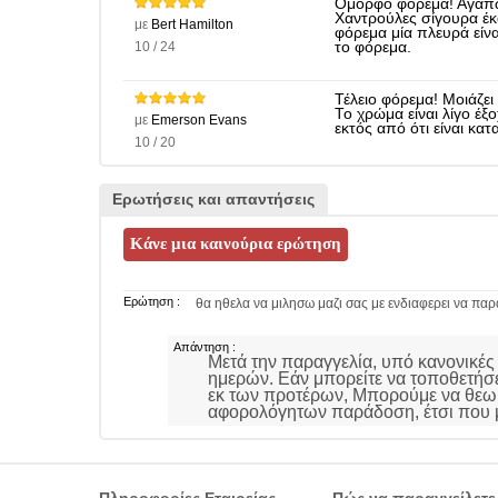
Όμορφο φόρεμα! Αγαπώ 
Χαντρούλες σίγουρα έκ
με
Bert Hamilton
φόρεμα μία πλευρά είνα
10 / 24
το φόρεμα.
Τέλειο φόρεμα! Μοιάζει
Το χρώμα είναι λίγο έξ
με
Emerson Evans
εκτός από ότι είναι κατ
10 / 20
Ερωτήσεις και απαντήσεις
Ερώτηση :
θα ηθελα να μιλησω μαζι σας με ενδιαφερει να πα
Απάντηση :
Μετά την παραγγελία, υπό κανονικές
ημερών. Εάν μπορείτε να τοποθετήσε
εκ των προτέρων, Μπορούμε να θεω
αφορολόγητων παράδοση, έτσι που μ
Πληροφορίες Εταιρείας
Πώς να παραγγείλετε