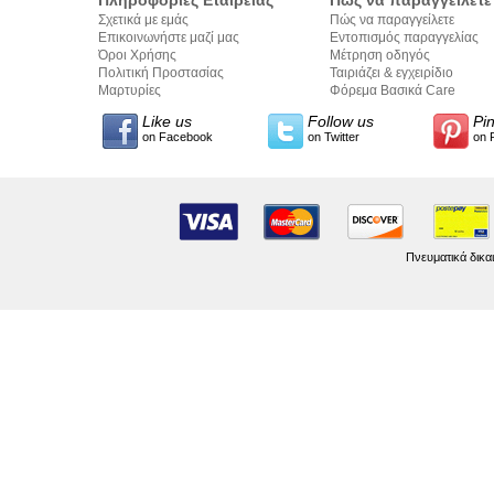
Σχετικά με εμάς
Πώς να παραγγείλετε
Επικοινωνήστε μαζί μας
Εντοπισμός παραγγελίας
Όροι Χρήσης
Μέτρηση οδηγός
Πολιτική Προστασίας
Ταιριάζει & εγχειρίδιο
Προσωπικών Δεδομένων
Μαρτυρίες
σύνταξης κειμένων
Φόρεμα Βασικά Care
Like us
Follow us
Pi
on Facebook
on Twitter
on 
Πνευματικά δικα