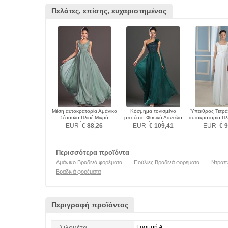
Πελάτες, επίσης, ευχαριστημένος
Μέση αυτοκρατορία Αμάνικο
Κόσμημα τονισμένο
Ύπαιθρος Τετρ
Σέσουλα Πλισέ Μικρό
μπούστο Φυσικό Δαντέλα
αυτοκρατορία Πλ
Βραδινά φορέματα
Βραδινά φορέματα
φορέμα
EUR
€ 88,26
EUR
€ 109,41
EUR
€ 9
Περισσότερα προϊόντα
Αμάνικο Βραδινά φορέματα
Πούλιες Βραδινά φορέματα
Ντραπ
Βραδινά φορέματα
Περιγραφή προϊόντος
Σιλουέτα
Γραμμή Α