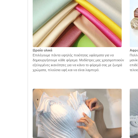
Ωραία υλικά
Αφρ
Επιλέγουμε πάντα υψηλής ποιότητας υφάσματα για να
Πολλά
δημιουργήσουμε κάθε φόρεμα. Μοδίστρες μας χρησιμοποιούν
μανίκ
εξελιγμένες ικανότητες για να κάνει το φόρεμά σας με ζωηρά
επιδέ
χρώματα, πλούσια υφή και να είναι λαμπερό.
τελει