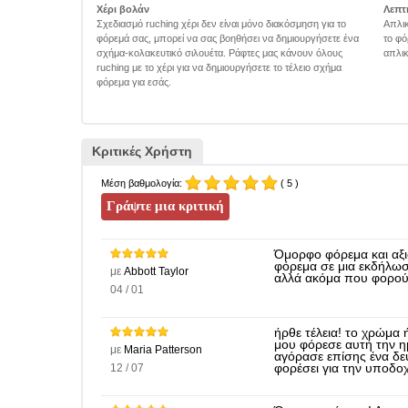
Χέρι βολάν
Λεπτ
Σχεδιασμό ruching χέρι δεν είναι μόνο διακόσμηση για το
Απλικ
φόρεμά σας, μπορεί να σας βοηθήσει να δημιουργήσετε ένα
το φό
σχήμα-κολακευτικό σιλουέτα. Ράφτες μας κάνουν όλους
απλικ
ruching με το χέρι για να δημιουργήσετε το τέλειο σχήμα
φόρεμα για εσάς.
Κριτικές Χρήστη
Μέση βαθμολογία:
( 5 )
Όμορφο φόρεμα και αξι
φόρεμα σε μια εκδήλωσ
με
Abbott Taylor
αλλά ακόμα που φορού
04 / 01
ήρθε τέλεια! το χρώμα 
μου φόρεσε αυτή την η
με
Maria Patterson
αγόρασε επίσης ένα δε
12 / 07
φορέσει για την υποδο