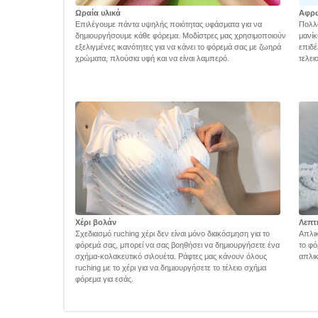
Ωραία υλικά
Αφρ
Επιλέγουμε πάντα υψηλής ποιότητας υφάσματα για να
Πολλά
δημιουργήσουμε κάθε φόρεμα. Μοδίστρες μας χρησιμοποιούν
μανίκ
εξελιγμένες ικανότητες για να κάνει το φόρεμά σας με ζωηρά
επιδέ
χρώματα, πλούσια υφή και να είναι λαμπερό.
τελει
Χέρι βολάν
Λεπτ
Σχεδιασμό ruching χέρι δεν είναι μόνο διακόσμηση για το
Απλικ
φόρεμά σας, μπορεί να σας βοηθήσει να δημιουργήσετε ένα
το φό
σχήμα-κολακευτικό σιλουέτα. Ράφτες μας κάνουν όλους
απλικ
ruching με το χέρι για να δημιουργήσετε το τέλειο σχήμα
φόρεμα για εσάς.