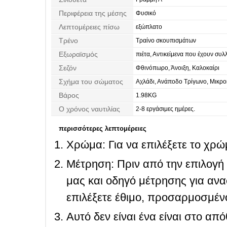
Περιφέρεια της μέσης
Φυσικό
Λεπτομέρειες πίσω
εξώπλατο
Τρένο
Τραίνο σκουπισμάτων
Εξωραϊσμός
πιέτα, Αντικείμενα που έχουν συλλ
Ντραπέ
Σεζόν
Φθινόπωρο, Άνοιξη, Καλοκαίρι
Σχήμα του σώματος
Αχλάδι, Ανάποδο Τρίγωνο, Μικρο
Βάρος
1.98KG
Ο χρόνος ναυτιλίας
2-8 εργάσιμες ημέρες.
περισσότερες λεπτομέρειες
Χρώμα: Για να επιλέξετε το χρώμ
Μέτρηση: Πριν από την επιλογή
μας και οδηγό μέτρησης για ανα
επιλέξετε έθιμο, προσαρμοσμένο
Αυτό δεν είναι ένα είναι στο απ