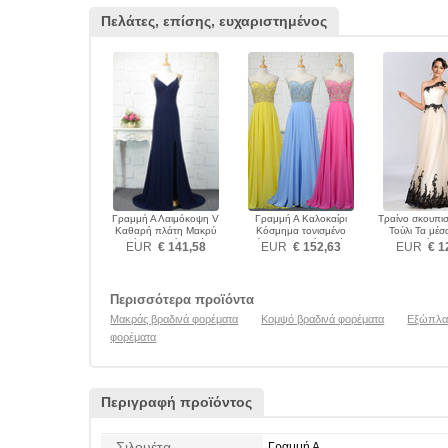
Πελάτες, επίσης, ευχαριστημένος
Γραμμή Α Λαιμόκοψη V
Γραμμή Α Καλοκαίρι
Τραίνο σκουπι
Καθαρή πλάτη Μακρύ
Κόσμημα τονισμένο
Τούλι Τα μέ
Φυσικό Βραδινά φορέματα
μπούστο Βραδινά φορέματα
Βραδινά φο
EUR
€ 141,58
EUR
€ 152,63
EUR
€ 1
Περισσότερα προϊόντα
Μακράς βραδινά φορέματα
Κομψό βραδινά φορέματα
Εξώπλατ
φορέματα
Περιγραφή προϊόντος
Σιλουέτα
Γραμμή Α