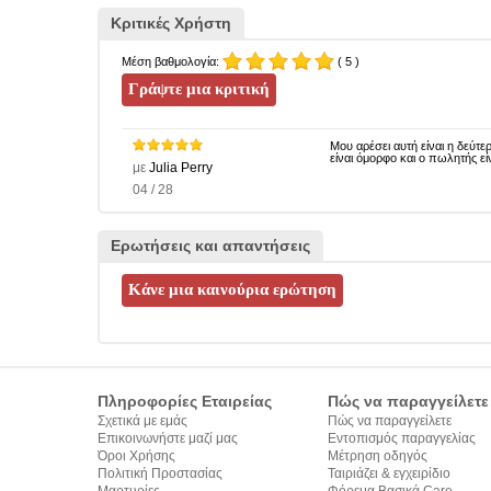
Κριτικές Χρήστη
Μέση βαθμολογία:
( 5 )
Μου αρέσει αυτή είναι η δεύτ
είναι όμορφο και ο πωλητής εί
με
Julia Perry
04 / 28
Ερωτήσεις και απαντήσεις
Πληροφορίες Εταιρείας
Πώς να παραγγείλετε
Σχετικά με εμάς
Πώς να παραγγείλετε
Επικοινωνήστε μαζί μας
Εντοπισμός παραγγελίας
Όροι Χρήσης
Μέτρηση οδηγός
Πολιτική Προστασίας
Ταιριάζει & εγχειρίδιο
Προσωπικών Δεδομένων
Μαρτυρίες
σύνταξης κειμένων
Φόρεμα Βασικά Care