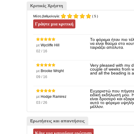
Κριτικές Χρήστη
Μέση βαθμολογία:
( 5 )
Το φόρεμα ήταν πιο τέ
να είναι θαύμα στο κο
με
Wycliffe Hill
ταιριάζει απόλυτα.
02 / 16
Very pleased with my d
couple of weeks from wh
με
Brooke Wright
and all the beading is 
09 / 16
Ευχαριστώ που πήγατε τ
ειδική εκδήλωσή μου. Η
με
Hodge Ramirez
είναι δροσερό και εξαι
03 / 26
αυτό το φόρεμα υψηλής
μέλλον.
Ερωτήσεις και απαντήσεις