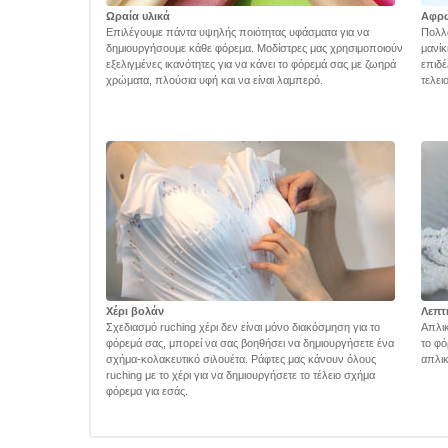
Ωραία υλικά
Αφρ
Επιλέγουμε πάντα υψηλής ποιότητας υφάσματα για να
Πολλά
δημιουργήσουμε κάθε φόρεμα. Μοδίστρες μας χρησιμοποιούν
μανίκ
εξελιγμένες ικανότητες για να κάνει το φόρεμά σας με ζωηρά
επιδέ
χρώματα, πλούσια υφή και να είναι λαμπερό.
τελει
Χέρι βολάν
Λεπτ
Σχεδιασμό ruching χέρι δεν είναι μόνο διακόσμηση για το
Απλικ
φόρεμά σας, μπορεί να σας βοηθήσει να δημιουργήσετε ένα
το φό
σχήμα-κολακευτικό σιλουέτα. Ράφτες μας κάνουν όλους
απλικ
ruching με το χέρι για να δημιουργήσετε το τέλειο σχήμα
φόρεμα για εσάς.