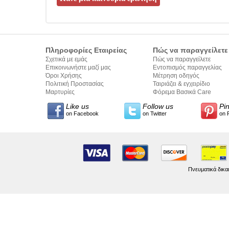
Πληροφορίες Εταιρείας
Πώς να παραγγείλετε
Σχετικά με εμάς
Πώς να παραγγείλετε
Επικοινωνήστε μαζί μας
Εντοπισμός παραγγελίας
Όροι Χρήσης
Μέτρηση οδηγός
Πολιτική Προστασίας
Ταιριάζει & εγχειρίδιο
Προσωπικών Δεδομένων
Μαρτυρίες
σύνταξης κειμένων
Φόρεμα Βασικά Care
Like us
Follow us
Pi
on Facebook
on Twitter
on 
Πνευματικά δικα