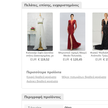
Πελάτες, επίσης, ευχαριστημένος
Καλοκαίρι Σιφόν Δαντέλα-
Μπροστινό σχισμή Μακρύ
Φυσικό Ψευδαί
επάνω Διακοσμημένες με
Μανίκι Πολυτελές
Ανάποδο Τρίγ
χάντρες ζώνη Βραδινά
Ψευδαίσθηση Βραδινά
Βραδινά φο
EUR
€ 119,52
EUR
€ 120,45
EUR
€ 1
φορέματα
φορέματα
Περισσότερα προϊόντα
Κομψό βραδινά φορέματα
Μήκος πατωμάτων Βραδινά φορέματα
Αμάνικο Βραδινά φορέματα
Περιγραφή προϊόντος
Σιλουέτα
Θήκη