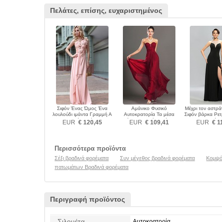
Πελάτες, επίσης, ευχαριστημένος
Σιφόν Ένας Ώμος Ένα
Αμάνικο Φυσικό
Μέχρι τον αστρ
λουλούδι ιμάντα Γραμμή Α
Αυτοκρατορία Τα μέσα
Σιφόν βάρκα Ρε
Βραδινά φορέματα
πλάτη Βραδινά φορέματα
φορέμα
EUR
€ 120,45
EUR
€ 109,41
EUR
€ 1
Περισσότερα προϊόντα
Σέξι βραδινά φορέματα
Συν μέγεθος βραδινά φορέματα
Κομψό
πατωμάτων Βραδινά φορέματα
Περιγραφή προϊόντος
Σιλουέτα
Αυτοκρατορία