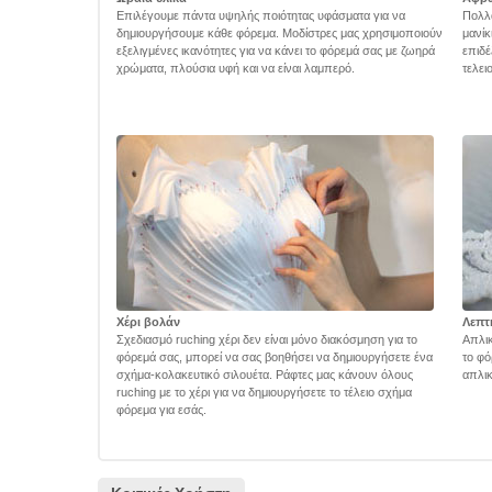
Επιλέγουμε πάντα υψηλής ποιότητας υφάσματα για να
Πολλά
δημιουργήσουμε κάθε φόρεμα. Μοδίστρες μας χρησιμοποιούν
μανίκ
εξελιγμένες ικανότητες για να κάνει το φόρεμά σας με ζωηρά
επιδέ
χρώματα, πλούσια υφή και να είναι λαμπερό.
τελει
Χέρι βολάν
Λεπτ
Σχεδιασμό ruching χέρι δεν είναι μόνο διακόσμηση για το
Απλικ
φόρεμά σας, μπορεί να σας βοηθήσει να δημιουργήσετε ένα
το φό
σχήμα-κολακευτικό σιλουέτα. Ράφτες μας κάνουν όλους
απλικ
ruching με το χέρι για να δημιουργήσετε το τέλειο σχήμα
φόρεμα για εσάς.