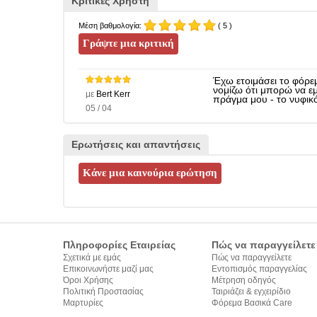
Κριτικές Χρήστη
Μέση βαθμολογία:
( 5 )
Έχω ετοιμάσει το φόρεμ
νομίζω ότι μπορώ να ε
με
Bert Kerr
πράγμα μου - το νυφικό
05 / 04
Ερωτήσεις και απαντήσεις
Πληροφορίες Εταιρείας
Πώς να παραγγείλετε
Σχετικά με εμάς
Πώς να παραγγείλετε
Επικοινωνήστε μαζί μας
Εντοπισμός παραγγελίας
Όροι Χρήσης
Μέτρηση οδηγός
Πολιτική Προστασίας
Ταιριάζει & εγχειρίδιο
Προσωπικών Δεδομένων
Μαρτυρίες
σύνταξης κειμένων
Φόρεμα Βασικά Care