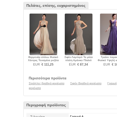
Πελάτες, επίσης, ευχαριστημένος
Φερμουάρ επάνω Φυσικό
Σιφόν Λαμπερό Τα μέσα
Τραίνο παρε
Χάντρες Τονισμένα ροζέτα
πλάτη Αμάνικο Πλαϊνό
Φυσικό Υψηλή κ
Βραδινά φορέματα
Ντραπέ Βραδινά φορέματα
Βραδινά φο
EUR
€ 111,25
EUR
€ 87,34
EUR
€ 1
Περισσότερα προϊόντα
Στράπλες βραδινά φορέματα
Σιφόν Βραδινά φορέματα
Γραμμή
φορέματα
Περιγραφή προϊόντος
Σιλουέτα
Γραμμή Α