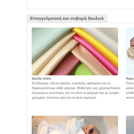
Επαγγελματική και σοβαρή δουλειά
Ωραία υλικά
Αφρ
Επιλέγουμε πάντα υψηλής ποιότητας υφάσματα για να
Πολλά
δημιουργήσουμε κάθε φόρεμα. Μοδίστρες μας χρησιμοποιούν
μανίκ
εξελιγμένες ικανότητες για να κάνει το φόρεμά σας με ζωηρά
επιδέ
χρώματα, πλούσια υφή και να είναι λαμπερό.
τελει