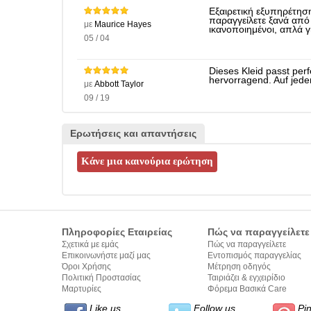
Εξαιρετική εξυπηρέτησ
παραγγείλετε ξανά από
με
Maurice Hayes
ικανοποιημένοι, απλά 
05 / 04
Dieses Kleid passt perf
hervorragend. Auf jed
με
Abbott Taylor
09 / 19
Ερωτήσεις και απαντήσεις
Πληροφορίες Εταιρείας
Πώς να παραγγείλετε
Σχετικά με εμάς
Πώς να παραγγείλετε
Επικοινωνήστε μαζί μας
Εντοπισμός παραγγελίας
Όροι Χρήσης
Μέτρηση οδηγός
Πολιτική Προστασίας
Ταιριάζει & εγχειρίδιο
Προσωπικών Δεδομένων
Μαρτυρίες
σύνταξης κειμένων
Φόρεμα Βασικά Care
Like us
Follow us
Pi