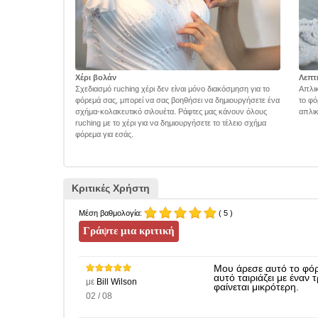
Χέρι βολάν
Λεπτ
Σχεδιασμό ruching χέρι δεν είναι μόνο διακόσμηση για το
Απλικ
φόρεμά σας, μπορεί να σας βοηθήσει να δημιουργήσετε ένα
το φό
σχήμα-κολακευτικό σιλουέτα. Ράφτες μας κάνουν όλους
απλικ
ruching με το χέρι για να δημιουργήσετε το τέλειο σχήμα
φόρεμα για εσάς.
Κριτικές Χρήστη
Μέση βαθμολογία:
( 5 )
Μου άρεσε αυτό το φόρ
αυτό ταιριάζει με έναν
με
Bill Wilson
φαίνεται μικρότερη.
02 / 08