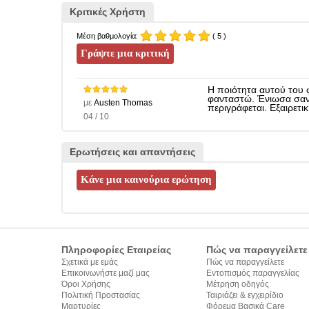
Κριτικές Χρήστη
Μέση βαθμολογία:
( 5 )
Η ποιότητα αυτού του
φανταστώ. Ένιωσα σαν 
με
Austen Thomas
περιγράφεται. Εξαιρετ
04 / 10
Ερωτήσεις και απαντήσεις
Πληροφορίες Εταιρείας
Πώς να παραγγείλετε
Σχετικά με εμάς
Πώς να παραγγείλετε
Επικοινωνήστε μαζί μας
Εντοπισμός παραγγελίας
Όροι Χρήσης
Μέτρηση οδηγός
Πολιτική Προστασίας
Ταιριάζει & εγχειρίδιο
Προσωπικών Δεδομένων
Μαρτυρίες
σύνταξης κειμένων
Φόρεμα Βασικά Care