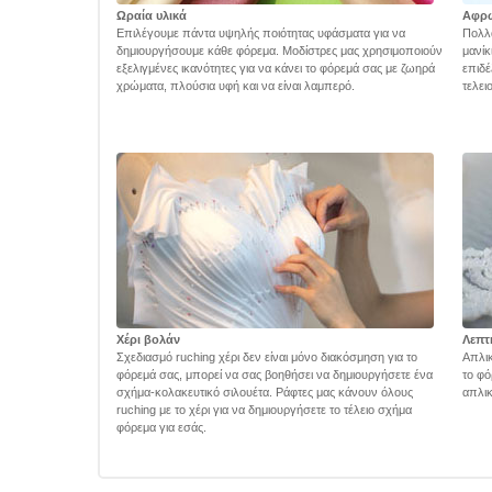
Ωραία υλικά
Αφρ
Επιλέγουμε πάντα υψηλής ποιότητας υφάσματα για να
Πολλά
δημιουργήσουμε κάθε φόρεμα. Μοδίστρες μας χρησιμοποιούν
μανίκ
εξελιγμένες ικανότητες για να κάνει το φόρεμά σας με ζωηρά
επιδέ
χρώματα, πλούσια υφή και να είναι λαμπερό.
τελει
Χέρι βολάν
Λεπτ
Σχεδιασμό ruching χέρι δεν είναι μόνο διακόσμηση για το
Απλικ
φόρεμά σας, μπορεί να σας βοηθήσει να δημιουργήσετε ένα
το φό
σχήμα-κολακευτικό σιλουέτα. Ράφτες μας κάνουν όλους
απλικ
ruching με το χέρι για να δημιουργήσετε το τέλειο σχήμα
φόρεμα για εσάς.