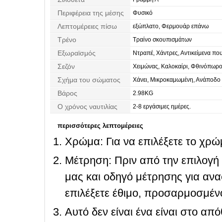
Περιφέρεια της μέσης
Φυσικό
Λεπτομέρειες πίσω
εξώπλατο, Φερμουάρ επάνω
Τρένο
Τραίνο σκουπισμάτων
Εξωραϊσμός
Ντραπέ, Χάντρες, Αντικείμενα που
Κρυστάλλινη, πιέτα
Σεζόν
Χειμώνας, Καλοκαίρι, Φθινόπωρο
Σχήμα του σώματος
Χάνει, Μικροκαμωμένη, Ανάποδο
Βάρος
2.98KG
Ο χρόνος ναυτιλίας
2-8 εργάσιμες ημέρες.
περισσότερες λεπτομέρειες
Χρώμα: Για να επιλέξετε το χρώμ
Μέτρηση: Πριν από την επιλογή
μας και οδηγό μέτρησης για ανα
επιλέξετε έθιμο, προσαρμοσμένο
Αυτό δεν είναι ένα είναι στο απ