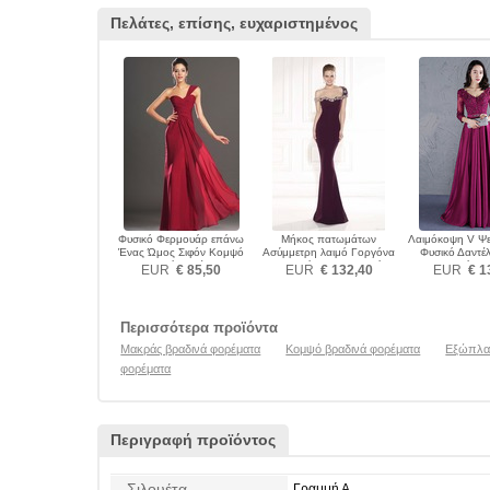
Πελάτες, επίσης, ευχαριστημένος
Φυσικό Φερμουάρ επάνω
Μήκος πατωμάτων
Λαιμόκοψη V Ψ
Ένας Ώμος Σιφόν Κομψό
Ασύμμετρη λαιμό Γοργόνα
Φυσικό Δαντέ
Βραδινά φορέματα
Κρυστάλλινη Βραδινά
Βραδινά φο
EUR
€ 85,50
EUR
€ 132,40
EUR
€ 1
φορέματα
Περισσότερα προϊόντα
Μακράς βραδινά φορέματα
Κομψό βραδινά φορέματα
Εξώπλατ
φορέματα
Περιγραφή προϊόντος
Σιλουέτα
Γραμμή Α