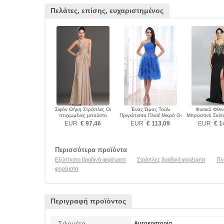
Πελάτες, επίσης, ευχαριστημένος
Σιφόν Θήκη Στράπλες Οι
Ένας Ώμος Τούλι
Φυσικό Φθι
πτυχωμένες μπούστο
Πριγκίπισσα Πλισέ Μικρό Οι
Μπροστινό Σκίσ
Βραδινά φορέματα
πτυχωμένες μπούστο
Βραδινά φο
EUR
€ 97,46
EUR
€ 113,09
EUR
€ 1
Βραδινά φορέματα
Περισσότερα προϊόντα
Εξώπλατο βραδινά φορέματα
Στράπλες βραδινά φορέματα
Πλ
φορέματα
Περιγραφή προϊόντος
Σιλουέτα
Αυτοκρατορία