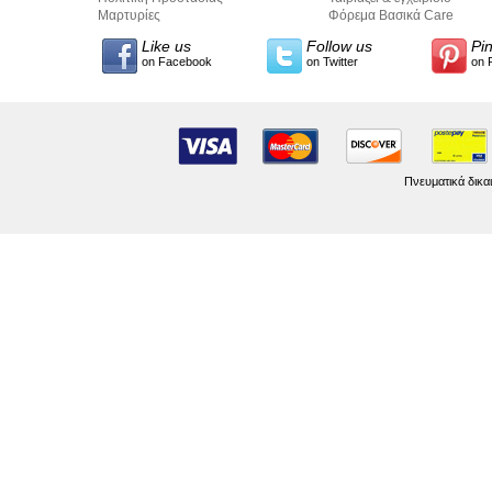
Προσωπικών Δεδομένων
Μαρτυρίες
σύνταξης κειμένων
Φόρεμα Βασικά Care
Like us
Follow us
Pi
on Facebook
on Twitter
on 
Πνευματικά δικα