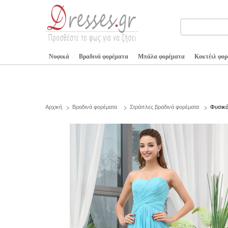
Νυφικά
Βραδινά φορέματα
Μπάλα φορέματα
Κοκτέιλ φο
Αρχική
Βραδινά φορέματα
Στράπλες βραδινά φορέματα
Φυσικό