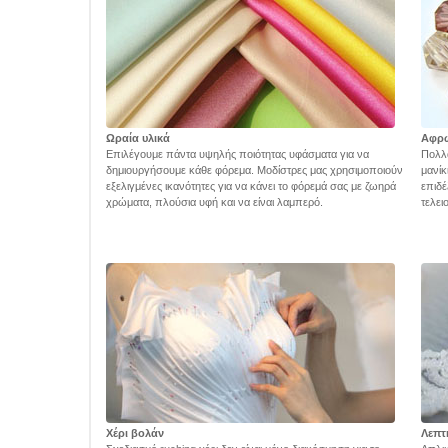
Ωραία υλικά
Αφρ
Επιλέγουμε πάντα υψηλής ποιότητας υφάσματα για να
Πολλά
δημιουργήσουμε κάθε φόρεμα. Μοδίστρες μας χρησιμοποιούν
μανίκ
εξελιγμένες ικανότητες για να κάνει το φόρεμά σας με ζωηρά
επιδέ
χρώματα, πλούσια υφή και να είναι λαμπερό.
τελει
Χέρι βολάν
Λεπτ