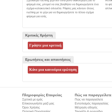
Σχεδιασμό ruching χέρι δεν είναι μόνο διακόσμηση για το
Απλικ
φόρεμά σας, μπορεί να σας βοηθήσει να δημιουργήσετε ένα
το φό
σχήμα-κολακευτικό σιλουέτα. Ράφτες μας κάνουν όλους
απλικ
ruching με το χέρι για να δημιουργήσετε το τέλειο σχήμα
φόρεμα για εσάς.
Κριτικές Χρήστη
Ερωτήσεις και απαντήσεις
Πληροφορίες Εταιρείας
Πώς να παραγγείλετε
Σχετικά με εμάς
Πώς να παραγγείλετε
Επικοινωνήστε μαζί μας
Εντοπισμός παραγγελίας
Όροι Χρήσης
Μέτρηση οδηγός
Πολιτική Προστασίας
Ταιριάζει & εγχειρίδιο