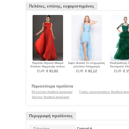
Πελάτες, επίσης, ευχαριστημένος
Παραλία Ντραπέ Μακρά
Σιφόν Φυσικό Οι πτυχωμένες
Ψευδαίσθηση 
Κόκκινο Φερμουάρ επάνω
μπούστο Ασύμμετρη
Κεντήματα Χά
Βραδινά φορέματα
Βραδινά φορέματα
πατωμάτων 
EUR
€ 91,02
EUR
€ 92,12
EUR
€ 1
φορέμα
Περισσότερα προϊόντα
Εξώπλατο βραδινά φορέματα
Τραίνο σκουπισμάτων Βραδινά φορ
Χάντρες Βραδινά φορέματα
Περιγραφή προϊόντος
Σιλουέτα
Γραμμή Α