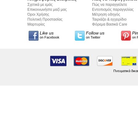
Σχετικά με εμάς
Πώς να παραγγείλετε
Επικοινωνήστε μαζί μας
Εντοπισμός παραγγελίας
Όροι Χρήσης
Μέτρηση οδηγός
Πολιτική Προστασίας
Ταιριάζει & εγχειρίδιο
Προσωπικών Δεδομένων
Μαρτυρίες
σύνταξης κειμένων
Φόρεμα Βασικά Care
Like us
Follow us
Pi
on Facebook
on Twitter
on 
Πνευματικά δικα