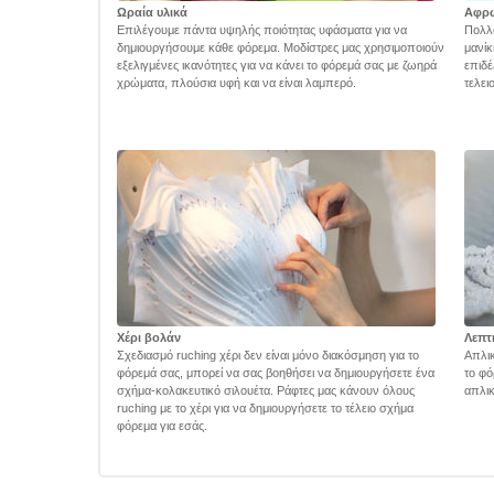
Ωραία υλικά
Αφρ
Επιλέγουμε πάντα υψηλής ποιότητας υφάσματα για να
Πολλά
δημιουργήσουμε κάθε φόρεμα. Μοδίστρες μας χρησιμοποιούν
μανίκ
εξελιγμένες ικανότητες για να κάνει το φόρεμά σας με ζωηρά
επιδέ
χρώματα, πλούσια υφή και να είναι λαμπερό.
τελει
Χέρι βολάν
Λεπτ
Σχεδιασμό ruching χέρι δεν είναι μόνο διακόσμηση για το
Απλικ
φόρεμά σας, μπορεί να σας βοηθήσει να δημιουργήσετε ένα
το φό
σχήμα-κολακευτικό σιλουέτα. Ράφτες μας κάνουν όλους
απλικ
ruching με το χέρι για να δημιουργήσετε το τέλειο σχήμα
φόρεμα για εσάς.