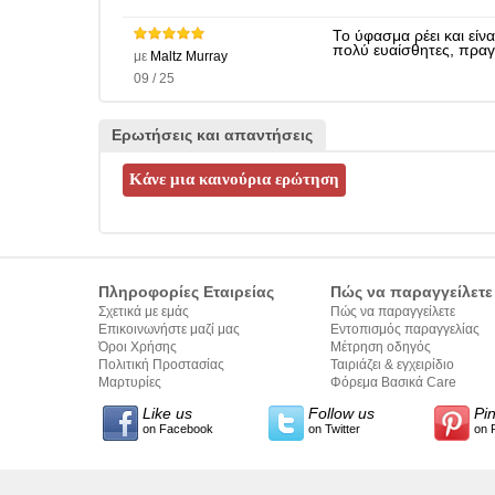
Το ύφασμα ρέει και είνα
πολύ ευαίσθητες, πραγμ
με
Maltz Murray
09 / 25
Ερωτήσεις και απαντήσεις
Πληροφορίες Εταιρείας
Πώς να παραγγείλετε
Σχετικά με εμάς
Πώς να παραγγείλετε
Επικοινωνήστε μαζί μας
Εντοπισμός παραγγελίας
Όροι Χρήσης
Μέτρηση οδηγός
Πολιτική Προστασίας
Ταιριάζει & εγχειρίδιο
Προσωπικών Δεδομένων
Μαρτυρίες
σύνταξης κειμένων
Φόρεμα Βασικά Care
Like us
Follow us
Pi
on Facebook
on Twitter
on 