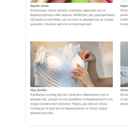
Ωραία υλικά
Αφρ
Επιλέγουμε πάντα υψηλής ποιότητας υφάσματα για να
Πολλά
δημιουργήσουμε κάθε φόρεμα. Μοδίστρες μας χρησιμοποιούν
μανίκ
εξελιγμένες ικανότητες για να κάνει το φόρεμά σας με ζωηρά
επιδέ
χρώματα, πλούσια υφή και να είναι λαμπερό.
τελει
Χέρι βολάν
Λεπτ
Σχεδιασμό ruching χέρι δεν είναι μόνο διακόσμηση για το
Απλικ
φόρεμά σας, μπορεί να σας βοηθήσει να δημιουργήσετε ένα
το φό
σχήμα-κολακευτικό σιλουέτα. Ράφτες μας κάνουν όλους
απλικ
ruching με το χέρι για να δημιουργήσετε το τέλειο σχήμα
φόρεμα για εσάς.