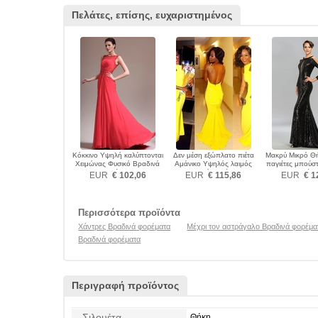
Πελάτες, επίσης, ευχαριστημένος
Κόκκινο Υψηλή καλύπτονται
Δεν μέση εξώπλατο πιέτα
Μακρύ Μικρό Θ
Χειμώνας Φυσικό Βραδινά
Αμάνικο Υψηλός λαιμός
παγιέτες μπούσ
φορέματα
Βραδινά φορέματα
φορέμα
EUR
€ 102,06
EUR
€ 115,86
EUR
€ 1
Περισσότερα προϊόντα
Χάντρες Βραδινά φορέματα
Μέχρι τον αστράγαλο Βραδινά φορέμα
Βραδινά φορέματα
Περιγραφή προϊόντος
Σιλουέτα
Θήκη