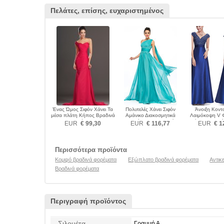
Πελάτες, επίσης, ευχαριστημένος
Ένας Ώμος Σιφόν Χάνει Τα
Πολυτελές Χάνει Σιφόν
Άνοιξη Κοντ
μέσα πλάτη Κήπος Βραδινά
Αμάνικο Διακοσμητικά
Λαιμόκοψη V 
φορέματα
Επιράμματα Βραδινά
επάνω Βραδινά
EUR
€ 99,30
EUR
€ 116,77
EUR
€ 1
φορέματα
Περισσότερα προϊόντα
Κομψό βραδινά φορέματα
Εξώπλατο βραδινά φορέματα
Αντικ
Βραδινά φορέματα
Περιγραφή προϊόντος
Σιλουέτα
Γραμμή Α