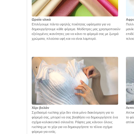
Ωραία υλικά
Αφρ
Επιλέγουμε πάντα υψηλής ποιότητας υφάσματα για να
Πολλά
δημιουργήσουμε κάθε φόρεμα. Μοδίστρες μας χρησιμοποιούν
μανίκ
εξελιγμένες ικανότητες για να κάνει το φόρεμά σας με ζωηρά
επιδέ
χρώματα, πλούσια υφή και να είναι λαμπερό.
τελει
Χέρι βολάν
Λεπτ
Σχεδιασμό ruching χέρι δεν είναι μόνο διακόσμηση για το
Απλικ
φόρεμά σας, μπορεί να σας βοηθήσει να δημιουργήσετε ένα
το φό
σχήμα-κολακευτικό σιλουέτα. Ράφτες μας κάνουν όλους
απλικ
ruching με το χέρι για να δημιουργήσετε το τέλειο σχήμα
φόρεμα για εσάς.