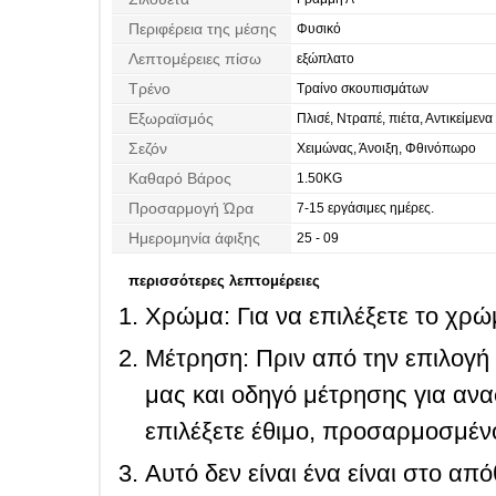
Περιφέρεια της μέσης
Φυσικό
Λεπτομέρειες πίσω
εξώπλατο
Τρένο
Τραίνο σκουπισμάτων
Εξωραϊσμός
Πλισέ, Ντραπέ, πιέτα, Αντικείμενα
Χάντρες
Σεζόν
Χειμώνας, Άνοιξη, Φθινόπωρο
Καθαρό Βάρος
1.50KG
Προσαρμογή Ώρα
7-15 εργάσιμες ημέρες.
Ημερομηνία άφιξης
25 - 09
περισσότερες λεπτομέρειες
Χρώμα: Για να επιλέξετε το χρώμ
Μέτρηση: Πριν από την επιλογή
μας και οδηγό μέτρησης για ανα
επιλέξετε έθιμο, προσαρμοσμένο
Αυτό δεν είναι ένα είναι στο απ