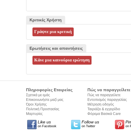
Κριτικές Χρήστη
Ερωτήσεις και απαντήσεις
Πληροφορίες Εταιρείας
Πώς να παραγγείλετε
Σχετικά με εμάς
Πώς να παραγγείλετε
Επικοινωνήστε μαζί μας
Εντοπισμός παραγγελίας
Όροι Χρήσης
Μέτρηση οδηγός
Πολιτική Προστασίας
Ταιριάζει & εγχειρίδιο
Προσωπικών Δεδομένων
Μαρτυρίες
σύνταξης κειμένων
Φόρεμα Βασικά Care
Like us
Follow us
Pi
on Facebook
on Twitter
on 