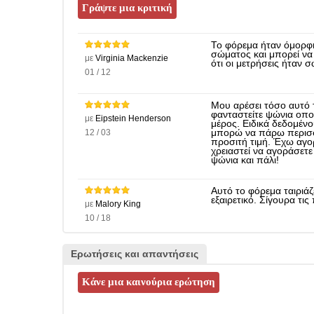
Το φόρεμα ήταν όμορφη
σώματος και μπορεί να 
με
Virginia Mackenzie
ότι οι μετρήσεις ήταν 
01 / 12
Μου αρέσει τόσο αυτό 
φανταστείτε ψώνια οπ
με
Eipstein Henderson
μέρος. Ειδικά δεδομένου
12 / 03
μπορώ να πάρω περισσ
προσιτή τιμή. Έχω αγορά
χρειαστεί να αγοράσετ
ψώνια και πάλι!
Αυτό το φόρεμα ταιριάζ
εξαιρετικό. Σίγουρα τι
με
Malory King
10 / 18
Ερωτήσεις και απαντήσεις