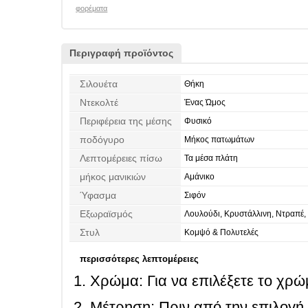
φορέματα
Περιγραφή προϊόντος
Σιλουέτα
Θήκη
Ντεκολτέ
Ένας Ώμος
Περιφέρεια της μέσης
Φυσικό
ποδόγυρο
Μήκος πατωμάτων
Λεπτομέρειες πίσω
Τα μέσα πλάτη
μήκος μανικιών
Αμάνικο
Ύφασμα
Σιφόν
Εξωραϊσμός
Λουλούδι, Κρυστάλλινη, Ντραπέ,
Στυλ
Κομψό & Πολυτελές
περισσότερες λεπτομέρειες
Χρώμα: Για να επιλέξετε το χρώμ
Μέτρηση: Πριν από την επιλογή