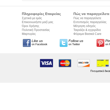
Πληροφορίες Εταιρείας
Πώς να παραγγείλετε
Σχετικά με εμάς
Πώς να παραγγείλετε
Επικοινωνήστε μαζί μας
Εντοπισμός παραγγελίας
Όροι Χρήσης
Μέτρηση οδηγός
Πολιτική Προστασίας
Ταιριάζει & εγχειρίδιο
Προσωπικών Δεδομένων
Μαρτυρίες
σύνταξης κειμένων
Φόρεμα Βασικά Care
Like us
Follow us
Pi
on Facebook
on Twitter
on 
Πνευματικά δικα