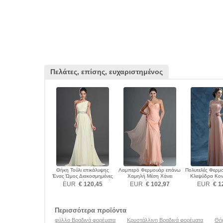
Πελάτες, επίσης, ευχαριστημένος
Θήκη Τούλι επικάλυψης
Λαμπερό Φερμουάρ επάνω
Πολυτελές Φερμ
Ένας Ώμος Διακοσμημένες
Χαμηλή Μέση Χάνει
Κλεψύδρα Κον
με χάντρες ζώνη Βραδινά
Βραδινά φορέματα
Βραδινά φο
EUR
€ 120,45
EUR
€ 102,97
EUR
€ 1
φορέματα
Περισσότερα προϊόντα
φύλλο Βραδινά φορέματα
Κρυστάλλινη Βραδινά φορέματα
Θή