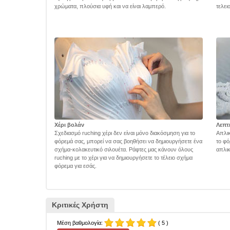
χρώματα, πλούσια υφή και να είναι λαμπερό.
τελει
Χέρι βολάν
Λεπτ
Σχεδιασμό ruching χέρι δεν είναι μόνο διακόσμηση για το
Απλικ
φόρεμά σας, μπορεί να σας βοηθήσει να δημιουργήσετε ένα
το φό
σχήμα-κολακευτικό σιλουέτα. Ράφτες μας κάνουν όλους
απλικ
ruching με το χέρι για να δημιουργήσετε το τέλειο σχήμα
φόρεμα για εσάς.
Κριτικές Χρήστη
Μέση βαθμολογία:
( 5 )