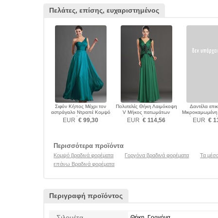
Πελάτες, επίσης, ευχαριστημένος
Σιφόν Κήπος Μέχρι τον
Πολυτελές Θήκη Λαιμόκοψη
Δαντέλα επι
αστράγαλο Ντραπέ Κομψό
V Μήκος πατωμάτων
Μικροκαμωμένη
Βραδινά φορέματα
Βραδινά φορέματα
επάνω Βραδινά
EUR
€ 99,30
EUR
€ 114,56
EUR
€ 1
Περισσότερα προϊόντα
Κομψό βραδινά φορέματα
Γοργόνα βραδινά φορέματα
Τα μέσ
επάνω Βραδινά φορέματα
Περιγραφή προϊόντος
Σιλουέτα
Θήκη, Γοργόνα