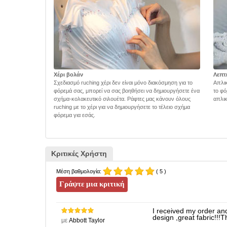
Χέρι βολάν
Λεπτ
Σχεδιασμό ruching χέρι δεν είναι μόνο διακόσμηση για το
Απλικ
φόρεμά σας, μπορεί να σας βοηθήσει να δημιουργήσετε ένα
το φό
σχήμα-κολακευτικό σιλουέτα. Ράφτες μας κάνουν όλους
απλικ
ruching με το χέρι για να δημιουργήσετε το τέλειο σχήμα
φόρεμα για εσάς.
Κριτικές Χρήστη
Μέση βαθμολογία:
( 5 )
I received my order and
design ,great fabric!!!
με
Abbott Taylor