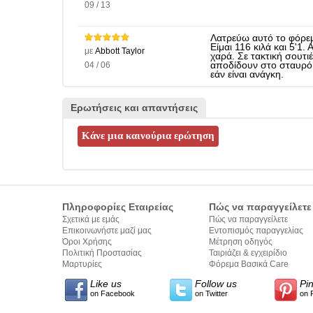
09 / 13
Λατρεύω αυτό το φόρεμα
Είμαι 116 κιλά και 5'1.
με
Abbott Taylor
χαρά. Σε τακτική σουτι
04 / 06
αποδίδουν στο σταυρό 
εάν είναι ανάγκη.
Ερωτήσεις και απαντήσεις
Πληροφορίες Εταιρείας
Πώς να παραγγείλετε
Σχετικά με εμάς
Πώς να παραγγείλετε
Επικοινωνήστε μαζί μας
Εντοπισμός παραγγελίας
Όροι Χρήσης
Μέτρηση οδηγός
Πολιτική Προστασίας
Ταιριάζει & εγχειρίδιο
Προσωπικών Δεδομένων
Μαρτυρίες
σύνταξης κειμένων
Φόρεμα Βασικά Care
Like us
Follow us
Pi
on Facebook
on Twitter
on 