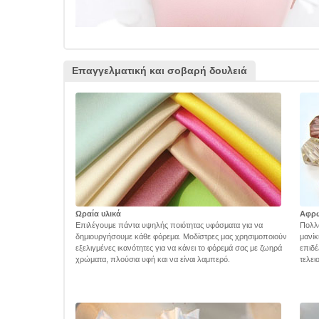
Επαγγελματική και σοβαρή δουλειά
Ωραία υλικά
Αφρ
Επιλέγουμε πάντα υψηλής ποιότητας υφάσματα για να
Πολλά
δημιουργήσουμε κάθε φόρεμα. Μοδίστρες μας χρησιμοποιούν
μανίκ
εξελιγμένες ικανότητες για να κάνει το φόρεμά σας με ζωηρά
επιδέ
χρώματα, πλούσια υφή και να είναι λαμπερό.
τελει