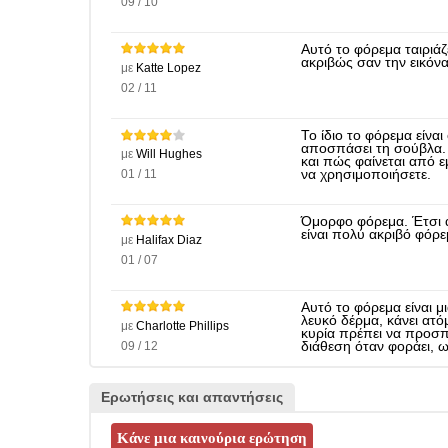
09 / 10
Αυτό το φόρεμα ταιριάζε
ακριβώς σαν την εικόν
με
Katte Lopez
02 / 11
Το ίδιο το φόρεμα είνα
αποσπάσει τη σούβλα. 
με
Will Hughes
και πώς φαίνεται από ε
01 / 11
να χρησιμοποιήσετε.
Όμορφο φόρεμα. Έτσι αξ
είναι πολύ ακριβό φόρε
με
Halifax Diaz
01 / 07
Αυτό το φόρεμα είναι μι
λευκό δέρμα, κάνει ατό
με
Charlotte Phillips
κυρία πρέπει να προσπ
09 / 12
διάθεση όταν φοράει, 
Ερωτήσεις και απαντήσεις