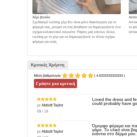
Χέρι βολάν
Λεπτ
Σχεδιασμό ruching χέρι δεν είναι μόνο διακόσμηση για το
Απλικ
φόρεμά σας, μπορεί να σας βοηθήσει να δημιουργήσετε ένα
το φό
σχήμα-κολακευτικό σιλουέτα. Ράφτες μας κάνουν όλους
απλικ
ruching με το χέρι για να δημιουργήσετε το τέλειο σχήμα
φόρεμα για εσάς.
Κριτικές Χρήστη
Μέση βαθμολογία:
( 4.8333333333333 )
Loved the dress and fel
could probably have got
με
Abbott Taylor
09 / 19
Όμορφο φόρεμα και παν
γάμο. Το υλικό είναι βα
με
Abbott Taylor
ενάντια στο δέρμα μου.