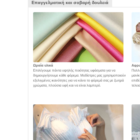
Επαγγελματική και σοβαρή δουλειά
Ωραία υλικά
Αφρ
Επιλέγουμε πάντα υψηλής ποιότητας υφάσματα για να
Πολλά
δημιουργήσουμε κάθε φόρεμα. Μοδίστρες μας χρησιμοποιούν
μανίκ
εξελιγμένες ικανότητες για να κάνει το φόρεμά σας με ζωηρά
επιδέ
χρώματα, πλούσια υφή και να είναι λαμπερό.
τελει