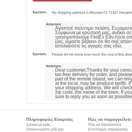
Ερώτηση :
My shipping address is Mouswn73 71307 Heraklion
Απάντηση :
Αγαπητέ πολύτιμο πελάτη, Ευχαριστο
Σύμφωνα με ερώτησή μας, ανήκει σ
χρησιμοποιούμε FedEx Εάν έχετε οπ
μας, είμαστε βέβαιοι ότι θα σας απ
απολαύσετε τις αγορές σας εδώ.
Ερώτηση :
Please let me know how much the cost of this dre
Απάντηση :
Dear customer,Thanks for your consul
tax-free delivery for order, and plea
part of the remote island, we can on
at the local, may be produce tariffs. 
your shipping address. We will check
zip code, the name of the town. If yo
sure to reply you as soon as possibl
Πληροφορίες Εταιρείας
Πώς να παραγγείλετε
Σχετικά με εμάς
Πώς να παραγγείλετε
Επικοινωνήστε μαζί μας
Εντοπισμός παραγγελίας