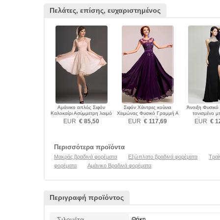
Πελάτες, επίσης, ευχαριστημένος
Αμάνικο απλός Σιφόν
Σιφόν Χάντρες κούνια
Άνοιξη Φυσικ
Καλοκαίρι Ασύμμετρη λαιμό
Χειμώνας Φυσικό Γραμμή Α
τονισμένο 
Βραδινά φορέματα
Βραδινά φορέματα
εξώπλατο Β
EUR
€ 85,50
EUR
€ 117,69
EUR
€ 1
φορέμα
Περισσότερα προϊόντα
Μακράς βραδινά φορέματα
Εξώπλατο βραδινά φορέματα
Τραί
φορέματα
Αμάνικο Βραδινά φορέματα
Περιγραφή προϊόντος
Σιλουέτα
Θήκη