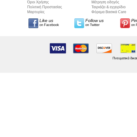
Όροι Χρήσης
Μέτρηση οδηγός
Πολιτική Προστασίας
Ταιριάζει & εγχειρίδιο
Προσωπικών Δεδομένων
Μαρτυρίες
σύνταξης κειμένων
Φόρεμα Βασικά Care
Like us
Follow us
Pi
on Facebook
on Twitter
on 
Πνευματικά δικα