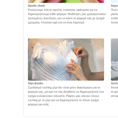
Ωραία υλικά
Αφρ
Επιλέγουμε πάντα υψηλής ποιότητας υφάσματα για να
Πολλά
δημιουργήσουμε κάθε φόρεμα. Μοδίστρες μας χρησιμοποιούν
μανίκ
εξελιγμένες ικανότητες για να κάνει το φόρεμά σας με ζωηρά
επιδέ
χρώματα, πλούσια υφή και να είναι λαμπερό.
τελει
Χέρι βολάν
Λεπτ
Σχεδιασμό ruching χέρι δεν είναι μόνο διακόσμηση για το
Απλικ
φόρεμά σας, μπορεί να σας βοηθήσει να δημιουργήσετε ένα
το φό
σχήμα-κολακευτικό σιλουέτα. Ράφτες μας κάνουν όλους
απλικ
ruching με το χέρι για να δημιουργήσετε το τέλειο σχήμα
φόρεμα για εσάς.