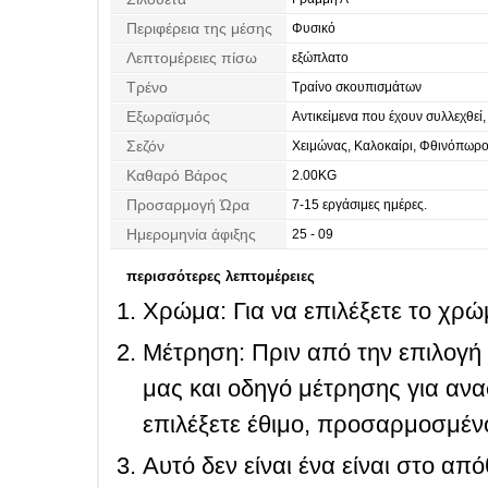
Περιφέρεια της μέσης
Φυσικό
Λεπτομέρειες πίσω
εξώπλατο
Τρένο
Τραίνο σκουπισμάτων
Εξωραϊσμός
Αντικείμενα που έχουν συλλεχθεί,
Ντραπέ, Τόξο, πιέτα
Σεζόν
Χειμώνας, Καλοκαίρι, Φθινόπωρο
Καθαρό Βάρος
2.00KG
Προσαρμογή Ώρα
7-15 εργάσιμες ημέρες.
Ημερομηνία άφιξης
25 - 09
περισσότερες λεπτομέρειες
Χρώμα: Για να επιλέξετε το χρώμ
Μέτρηση: Πριν από την επιλογή
μας και οδηγό μέτρησης για ανα
επιλέξετε έθιμο, προσαρμοσμένο
Αυτό δεν είναι ένα είναι στο απ