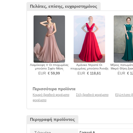
Πελάτες, επίσης, ευχαριστημένος
Λαιμόκοψη V Οι πτυχωμένες
Αμάνικο Ντραπέ Οι
Μήκος πατωμάτ
μπούστο Σιφόν Μέση
πτυχωμένες μπούστο Άνοιξη
Μικρό Θήκη Δια
αυτοκρατορία Βραδινά
Βραδινά φορέματα
με χάντρες ζώ
EUR
€ 59,99
EUR
€ 118,61
EUR
€ 1
φορέματα
φορέμα
Περισσότερα προϊόντα
Κομψό βραδινά φορέματα
Σέξι βραδινά φορέματα
Εξώπλατο β
φορέματα
Περιγραφή προϊόντος
Σιλουέτα
Γραμμή Α