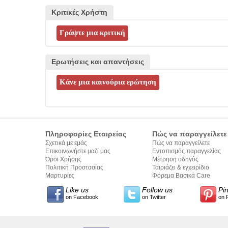
Κριτικές Χρήστη
Ερωτήσεις και απαντήσεις
Πληροφορίες Εταιρείας
Πώς να παραγγείλετε
Σχετικά με εμάς
Πώς να παραγγείλετε
Επικοινωνήστε μαζί μας
Εντοπισμός παραγγελίας
Όροι Χρήσης
Μέτρηση οδηγός
Πολιτική Προστασίας
Ταιριάζει & εγχειρίδιο
Προσωπικών Δεδομένων
Μαρτυρίες
σύνταξης κειμένων
Φόρεμα Βασικά Care
Like us
Follow us
Pi
on Facebook
on Twitter
on 