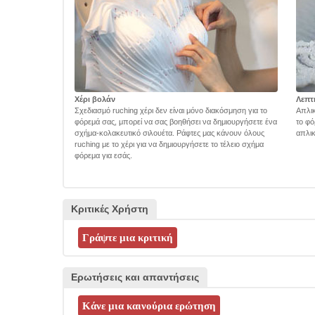
Χέρι βολάν
Λεπτ
Σχεδιασμό ruching χέρι δεν είναι μόνο διακόσμηση για το
Απλικ
φόρεμά σας, μπορεί να σας βοηθήσει να δημιουργήσετε ένα
το φό
σχήμα-κολακευτικό σιλουέτα. Ράφτες μας κάνουν όλους
απλικ
ruching με το χέρι για να δημιουργήσετε το τέλειο σχήμα
φόρεμα για εσάς.
Κριτικές Χρήστη
Ερωτήσεις και απαντήσεις