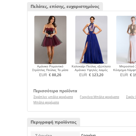
Πελάτες, επίσης, ευχαριστημένος
Αμάνικο Ρομαντικό
Καλοκαίρι Πούλιες εξώπλατο
Μπροστινό 
Στράπλες Πούλιες Τα μέσα
Αμάνικο Υψηλός λαιμός
Κόσμημα Λάμψη
πλάτη Μπάλα φορέματα
Μπάλα φορέματα
Μπάλα φορ
EUR
€ 88,26
EUR
€ 123,20
EUR
€ 1
Περισσότερα προϊόντα
Στράπλες μπάλα φορέματα
Γοργόνα Μπάλα φορέματα
Σιφόν
Μπάλα φορέματα
Περιγραφή προϊόντος
Σιλουέτα
Γοργόνα