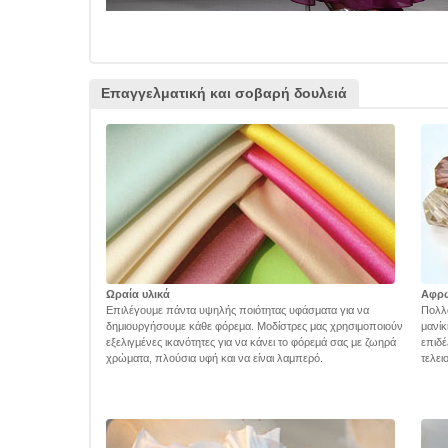
Επαγγελματική και σοβαρή δουλειά
Ωραία υλικά
Αφρ
Επιλέγουμε πάντα υψηλής ποιότητας υφάσματα για να
Πολλά
δημιουργήσουμε κάθε φόρεμα. Μοδίστρες μας χρησιμοποιούν
μανίκ
εξελιγμένες ικανότητες για να κάνει το φόρεμά σας με ζωηρά
επιδέ
χρώματα, πλούσια υφή και να είναι λαμπερό.
τελει