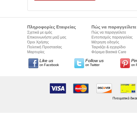
Πληροφορίες Εταιρείας
Πώς να παραγγείλετε
Σχετικά με εμάς
Πώς να παραγγείλετε
Επικοινωνήστε μαζί μας
Εντοπισμός παραγγελίας
Όροι Χρήσης
Μέτρηση οδηγός
Πολιτική Προστασίας
Ταιριάζει & εγχειρίδιο
Προσωπικών Δεδομένων
Μαρτυρίες
σύνταξης κειμένων
Φόρεμα Βασικά Care
Like us
Follow us
Pi
on Facebook
on Twitter
on 
Πνευματικά δικα