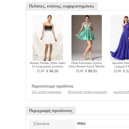
Πελάτες, επίσης, ευχαριστημένος
Φυσικό Πούλιες Θήκη Σιφόν
Πλισέ Καλοκαίρι άτυπος
Δαντέλα επι
Οι πτυχωμένες μπούστο
Χάνει Φυσικό Κοντό Μπάλα
Γραμμή Α 
Μπάλα φορέματα
φορέματα
πατωμάτων
EUR
€ 90,10
EUR
€ 99,31
EUR
€ 1
φορέμα
Περισσότερα προϊόντα
Σέξι μπάλα φορέματα
Εξώπλατο μπάλα φορέματα
καπίστρι 
Περιγραφή προϊόντος
Σιλουέτα
Θήκη