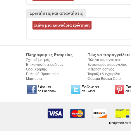
Ερωτήσεις και απαντήσεις
Πληροφορίες Εταιρείας
Πώς να παραγγείλετε
Σχετικά με εμάς
Πώς να παραγγείλετε
Επικοινωνήστε μαζί μας
Εντοπισμός παραγγελίας
Όροι Χρήσης
Μέτρηση οδηγός
Πολιτική Προστασίας
Ταιριάζει & εγχειρίδιο
Προσωπικών Δεδομένων
Μαρτυρίες
σύνταξης κειμένων
Φόρεμα Βασικά Care
Like us
Follow us
Pi
on Facebook
on Twitter
on 
Πνευματικά δικα