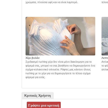
χρώματα, πλούσια υφή και να είναι λαμπερό.
τελει
Χέρι βολάν
Λεπτ
Σχεδιασμό ruching χέρι δεν είναι μόνο διακόσμηση για το
Απλικ
φόρεμά σας, μπορεί να σας βοηθήσει να δημιουργήσετε ένα
το φό
σχήμα-κολακευτικό σιλουέτα. Ράφτες μας κάνουν όλους
απλικ
ruching με το χέρι για να δημιουργήσετε το τέλειο σχήμα
φόρεμα για εσάς.
Κριτικές Χρήστη