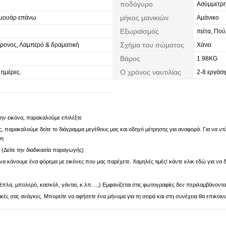
ποδόγυρο
Ασύμμετρ
μήκος μανικιών
ρμουάρ επάνω
Αμάνικο
Εξωραϊσμός
πιέτα, Πού
Σχήμα του σώματος
γχρονος, Λαμπερό & δραματική
Χάνει
Βάρος
1.98KG
Ο χρόνος ναυτιλίας
 ημέρες.
2-8 εργάσι
 την εικόνα, παρακαλούμε επιλέξτε
 παρακαλούμε δείτε το διάγραμμα μεγέθους μας και οδηγό μέτρησης για αναφορά. Για να ντύν
ρη
. (Δείτε την διαδικασία παραγωγής)
α κάνουμε ένα φόρεμα με εικόνες που μας παρέχετε. Χαμηλές τιμές! κάντε κλικ εδώ για να δ
πλα, μπολερό, κασκόλ, γάντια, κ.λπ. ..,) Εμφανίζεται στις φωτογραφίες δεν περιλαμβάνοντα
ς σας ανάγκες. Μπορείτε να αφήσετε ένα μήνυμα για τη σειρά και στη συνέχεια θα επικοιν