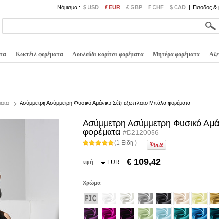
Νόμισμα :
$ USD
€ EUR
£ GBP
₣ CHF
$ CAD
|
Είσοδος &
τα
Κοκτέιλ φορέματα
Λουλούδι κορίτσι φορέματα
Μητέρα φορέματα
Αξε
ματα
Ασύμμετρη Ασύμμετρη Φυσικό Αμάνικο Σέξι εξώπλατο Μπάλα φορέματα
Ασύμμετρη Ασύμμετρη Φυσικό Αμά
φορέματα
#D2120056
(1 Είδη )
€ 109,42
τιμή
EUR
Χρώμα