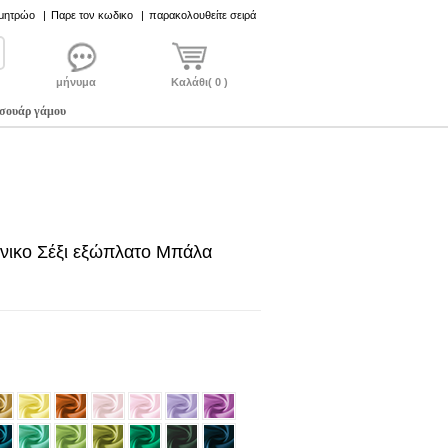
 μητρώο
|
Παρε τον κωδικο
|
παρακολουθείτε σειρά
μήνυμα
Καλάθι( 0 )
σουάρ γάμου
νικο Σέξι εξώπλατο Μπάλα