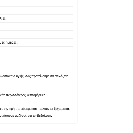
η
λιες
μες ημέρες.
ονται πιο υγιής, σας προτείνουμε να επιλέξετε
είτε περισσότερες λεπτομέρειες.
ι στην τιμή της φόρεμα και πωλούνται ξεχωριστά.
ωνήσουμε μαζί σας για επιβεβαίωση.