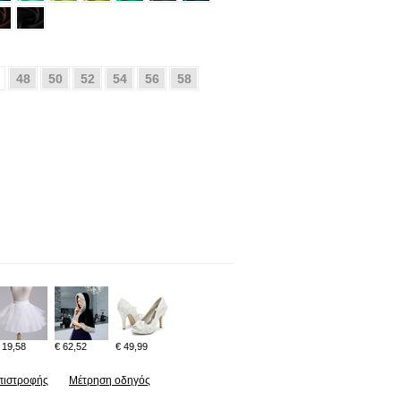
48
50
52
54
56
58
 19,58
€ 62,52
€ 49,99
πιστροφής
Μέτρηση οδηγός