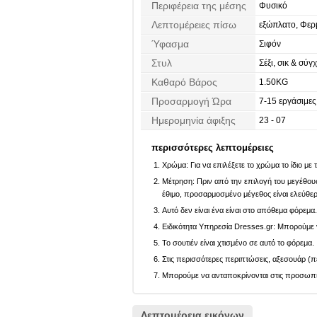
Περιφέρεια της μέσης
Φυσικό
Λεπτομέρειες πίσω
εξώπλατο, Φε
Ύφασμα
Σιφόν
Στυλ
Σέξι, σικ & σύ
Καθαρό Βάρος
1.50KG
Προσαρμογή Ώρα
7-15 εργάσιμες
Ημερομηνία άφιξης
23 - 07
περισσότερες λεπτομέρειες
Χρώμα: Για να επιλέξετε το χρώμα το ίδιο με
Μέτρηση: Πριν από την επιλογή του μεγέθους,
έθιμο, προσαρμοσμένο μέγεθος είναι ελεύθε
Αυτό δεν είναι ένα είναι στο απόθεμα φόρεμα
Ειδικότητα Υπηρεσία Dresses.gr: Μπορούμε ν
Το σουτιέν είναι χτισμένο σε αυτό το φόρεμα.
Στις περισσότερες περιπτώσεις, αξεσουάρ (πέ
Μπορούμε να ανταποκρίνονται στις προσωπικέ
Λεπτομέρεια εικόνων