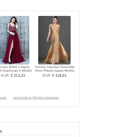
ντρες Βαθιά v-λαιμός
Χάντρες Λαμπερό Καλοκαίρι
λι Λαιμόκοψη V Μπάλα
Χάνει Πλευρά σχισμή Μπάλα
φορέματα
φορέματα
EUR
€ 213,31
EUR
€ 118,61
ματα
αγαπημένος Μπάλα φορέματα
ος