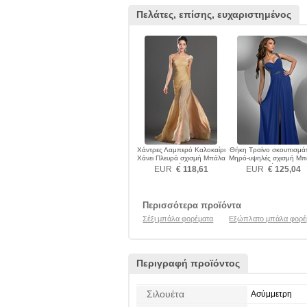
Πελάτες, επίσης, ευχαριστημένος
Χάντρες Λαμπερό Καλοκαίρι
Θήκη Τραίνο σκουπισμά
Χάνει Πλευρά σχισμή Μπάλα
Μηρό-υψηλές σχισμή Μπ
φορέματα
φορέματα
EUR
€ 118,61
EUR
€ 125,04
Περισσότερα προϊόντα
Σέξι μπάλα φορέματα
Εξώπλατο μπάλα φορέ
Περιγραφή προϊόντος
Σιλουέτα
Ασύμμετρη