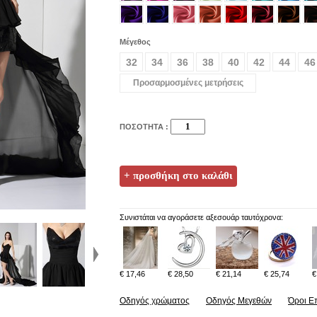
Μέγεθος
32
34
36
38
40
42
44
46
Προσαρμοσμένες μετρήσεις
ΠΟΣΟΤΗΤΑ :
Συνιστάται να αγοράσετε αξεσουάρ ταυτόχρονα:
€ 17,46
€ 28,50
€ 21,14
€ 25,74
€
Οδηγός χρώματος
Οδηγός Μεγεθών
Όροι Ε