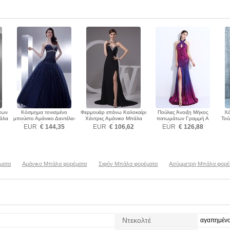
των
Κόσμημα τονισμένο
Φερμουάρ επάνω Καλοκαίρι
Πούλιες Άνοιξη Μήκος
Χά
άλα
μπούστο Αμάνικο Δαντέλα-
Χάντρες Αμάνικο Μπάλα
πατωμάτων Γραμμή Α
Τού
επάνω Μπάλα φορέματα
φορέματα
Φυσικό Μπάλα φορέματα
EUR
€ 144,35
EUR
€ 106,62
EUR
€ 126,88
ματα
Αμάνικο Μπάλα φορέματα
Σιφόν Μπάλα φορέματα
Ασύμμετρη Μπάλα φορέ
Ντεκολτέ
αγαπημέν