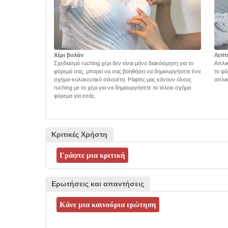
Χέρι βολάν
Λεπτ
Σχεδιασμό ruching χέρι δεν είναι μόνο διακόσμηση για το
Απλικ
φόρεμά σας, μπορεί να σας βοηθήσει να δημιουργήσετε ένα
το φό
σχήμα-κολακευτικό σιλουέτα. Ράφτες μας κάνουν όλους
απλικ
ruching με το χέρι για να δημιουργήσετε το τέλειο σχήμα
φόρεμα για εσάς.
Κριτικές Χρήστη
Ερωτήσεις και απαντήσεις