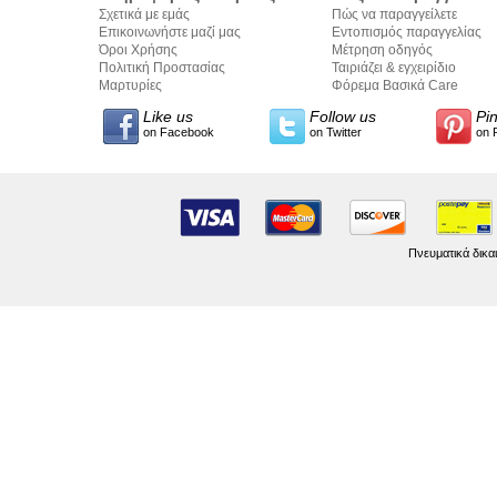
Σχετικά με εμάς
Πώς να παραγγείλετε
Επικοινωνήστε μαζί μας
Εντοπισμός παραγγελίας
Όροι Χρήσης
Μέτρηση οδηγός
Πολιτική Προστασίας
Ταιριάζει & εγχειρίδιο
Προσωπικών Δεδομένων
Μαρτυρίες
σύνταξης κειμένων
Φόρεμα Βασικά Care
Like us
Follow us
Pi
on Facebook
on Twitter
on 
Πνευματικά δικα