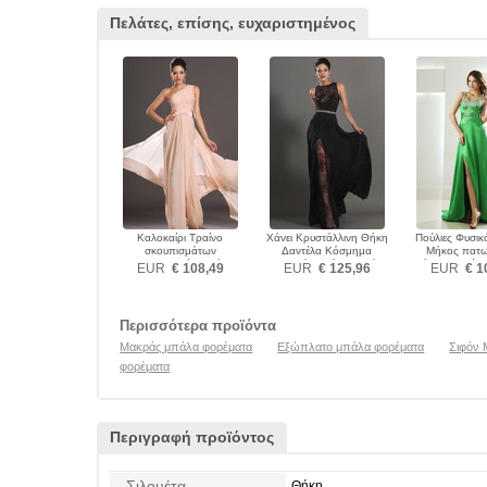
Πελάτες, επίσης, ευχαριστημένος
Καλοκαίρι Τραίνο
Χάνει Κρυστάλλινη Θήκη
Πούλιες Φυσικ
σκουπισμάτων
Δαντέλα Κόσμημα
Μήκος πατ
Αυτοκρατορία Μπάλα
Φερμουάρ επάνω Μπάλα
Ανάποδο Τρίγ
EUR
€ 108,49
EUR
€ 125,96
EUR
€ 1
φορέματα
φορέματα
φορέμα
Περισσότερα προϊόντα
Μακράς μπάλα φορέματα
Εξώπλατο μπάλα φορέματα
Σιφόν 
φορέματα
Περιγραφή προϊόντος
Σιλουέτα
Θήκη