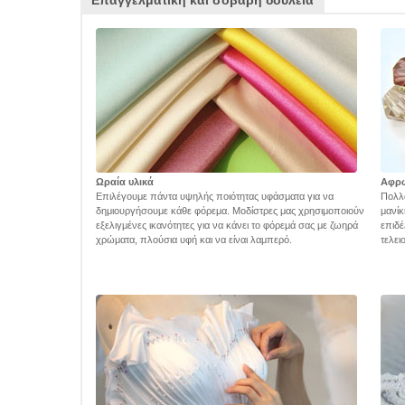
Επαγγελματική και σοβαρή δουλειά
Ωραία υλικά
Αφρ
Επιλέγουμε πάντα υψηλής ποιότητας υφάσματα για να
Πολλά
δημιουργήσουμε κάθε φόρεμα. Μοδίστρες μας χρησιμοποιούν
μανίκ
εξελιγμένες ικανότητες για να κάνει το φόρεμά σας με ζωηρά
επιδέ
χρώματα, πλούσια υφή και να είναι λαμπερό.
τελει